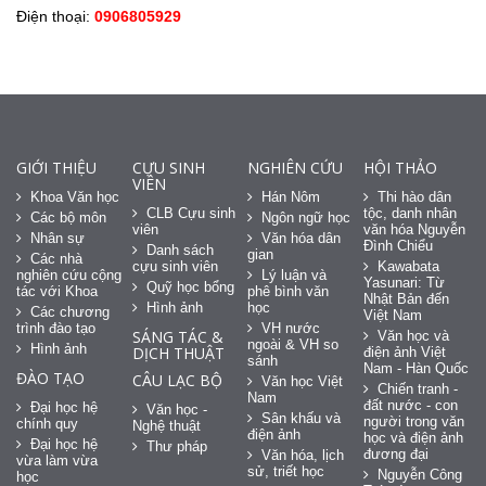
Điện thoại:
0906805929
GIỚI THIỆU
CỰU SINH
NGHIÊN CỨU
HỘI THẢO
VIÊN
Khoa Văn học
Hán Nôm
Thi hào dân
CLB Cựu sinh
tộc, danh nhân
Các bộ môn
Ngôn ngữ học
viên
văn hóa Nguyễn
Nhân sự
Văn hóa dân
Đình Chiểu
Danh sách
gian
Các nhà
cựu sinh viên
Kawabata
nghiên cứu cộng
Lý luận và
Yasunari: Từ
Quỹ học bổng
tác với Khoa
phê bình văn
Nhật Bản đến
Hình ảnh
học
Các chương
Việt Nam
trình đào tạo
VH nước
SÁNG TÁC &
Văn học và
ngoài & VH so
Hình ảnh
DỊCH THUẬT
điện ảnh Việt
sánh
Nam - Hàn Quốc
ĐÀO TẠO
CÂU LẠC BỘ
Văn học Việt
Chiến tranh -
Nam
đất nước - con
Đại học hệ
Văn học -
Sân khấu và
người trong văn
chính quy
Nghệ thuật
điện ảnh
học và điện ảnh
Đại học hệ
Thư pháp
đương đại
Văn hóa, lịch
vừa làm vừa
sử, triết học
Nguyễn Công
học