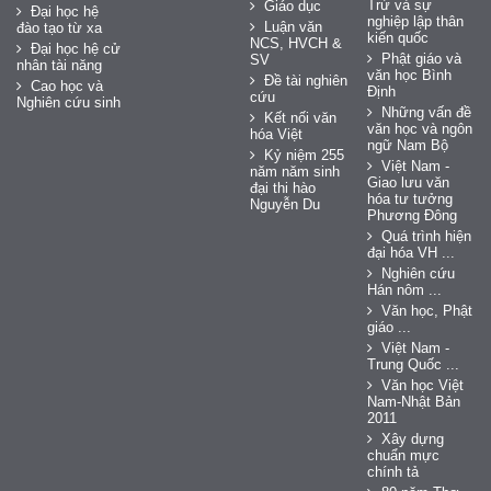
Trứ và sự
Giáo dục
Đại học hệ
nghiệp lập thân
Luận văn
đào tạo từ xa
kiến quốc
NCS, HVCH &
Đại học hệ cử
Phật giáo và
SV
nhân tài năng
văn học Bình
Đề tài nghiên
Cao học và
Định
cứu
Nghiên cứu sinh
Những vấn đề
Kết nối văn
văn học và ngôn
hóa Việt
ngữ Nam Bộ
Kỷ niệm 255
Việt Nam -
năm năm sinh
Giao lưu văn
đại thi hào
hóa tư tưởng
Nguyễn Du
Phương Đông
Quá trình hiện
đại hóa VH ...
Nghiên cứu
Hán nôm ...
Văn học, Phật
giáo ...
Việt Nam -
Trung Quốc ...
Văn học Việt
Nam-Nhật Bản
2011
Xây dựng
chuẩn mực
chính tả