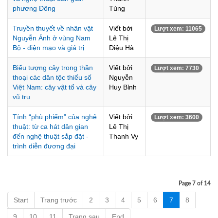
phương Đông
Tùng
Truyền thuyết về nhân vật
Viết bởi
Lượt xem: 11065
Nguyễn Ánh ở vùng Nam
Lê Thị
Bộ - diện mạo và giá trị
Diệu Hà
Biểu tượng cây trong thần
Viết bởi
Lượt xem: 7730
thoại các dân tộc thiểu số
Nguyễn
Việt Nam: cây vật tổ và cây
Huy Bỉnh
vũ trụ
Tính “phù phiếm” của nghệ
Viết bởi
Lượt xem: 3600
thuật: từ ca hát dân gian
Lê Thị
đến nghệ thuật sắp đặt -
Thanh Vy
trình diễn đương đại
Page 7 of 14
Start
Trang trước
2
3
4
5
6
7
8
9
10
11
Trang sau
End