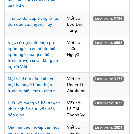
thờ thần biển của cư dân
ven biển
Thơ ca đối đáp trong lễ tục
Viết bởi
Lượt xem: 8736
đón dâu của người Tày
Lưu Đình
Tăng
Việc sử dụng tín hiệu phi
Viết bởi
Lượt xem: 6962
ngôn ngữ thay thế tín hiệu
Triều
ngôn ngữ qua giao tiếp,
Nguyên
trong truyện cười dân gian
người Việt
Một số điểm dẫn luận về
Viết bởi
Lượt xem: 3133
một lý thuyết hùng biện
Roger D.
trong nghiên cứu folklore
Abrahams
Hiểu về mạng xã hội từ góc
Viết bởi
Lượt xem: 7072
nhìn nghiên cứu văn hóa
Lê Thị
dân gian
Thanh Vy
Giải mã các mô-tip văn học
Viết bởi
Lượt xem: 2823
và nghệ thuật dân gian
Thanh