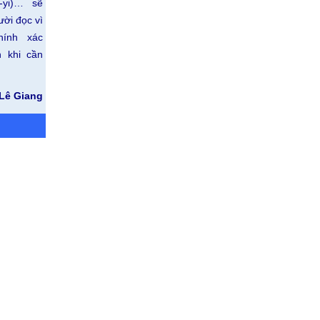
-yi)… sẽ
ười đọc vì
hính xác
 khi cần
Lê Giang