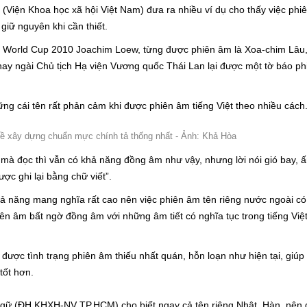
Viện Khoa học xã hội Việt Nam) đưa ra nhiều ví dụ cho thấy việc phi
 giữ nguyên khi cần thiết.
ại World Cup 2010 Joachim Loew, từng được phiên âm là Xoa-chim Lâu,
hay ngài Chủ tịch Hạ viện Vương quốc Thái Lan lại được một tờ báo p
ững cái tên rất phản cảm khi được phiên âm tiếng Việt theo nhiều cách
 về xây dựng chuẩn mực chính tả thống nhất - Ảnh: Khả Hòa
à đọc thì vẫn có khả năng đồng âm như vậy, nhưng lời nói gió bay, 
c ghi lại bằng chữ viết”.
ả năng mang nghĩa rất cao nên việc phiên âm tên riêng nước ngoài có
ên âm bất ngờ đồng âm với những âm tiết có nghĩa tục trong tiếng Việt
 được tình trạng phiên âm thiếu nhất quán, hỗn loạn như hiện tại, giúp
tốt hơn.
ữ (ĐH KHXH-NV TP.HCM) cho biết ngay cả tên riêng Nhật, Hàn, nên 