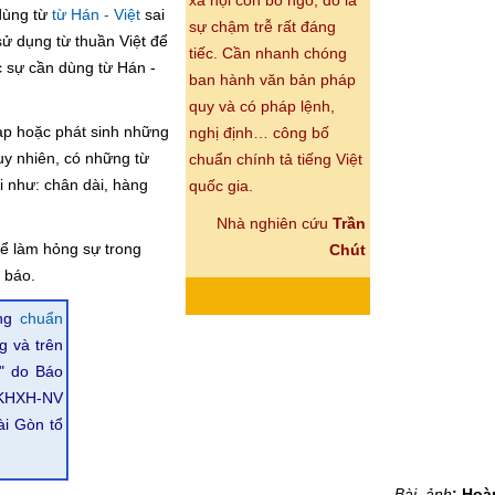
xã hội còn bỏ ngỏ, đó là
dùng từ
từ Hán - Việt
sai
sự chậm trễ rất đáng
 sử dụng từ thuần Việt để
tiếc. Cần nhanh chóng
c sự cần dùng từ Hán -
ban hành văn bản pháp
quy và có pháp lệnh,
nạp hoặc phát sinh những
nghị định… công bố
y nhiên, có những từ
chuẩn chính tả tiếng Việt
 như: chân dài, hàng
quốc gia.
Nhà nghiên cứu
Trần
hể làm hỏng sự trong
Chút
 báo.
ựng
chuẩn
g và trên
g" do Báo
KHXH-NV
i Gòn tổ
Bài, ảnh
: Ho