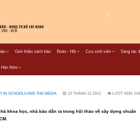
1
hảo
Giới thiệu sách báo
Đoàn - Hội
Cựu sinh viên
Sáng tác &
C Hán Nôm
Y IN SCHOOLS AND THE MEDIA
23 THÁNG 12 2012
LƯỢT XEM: 24
hà khoa học, nhà báo dẫn ra trong hội thảo về xây dựng chuẩn
HCM.