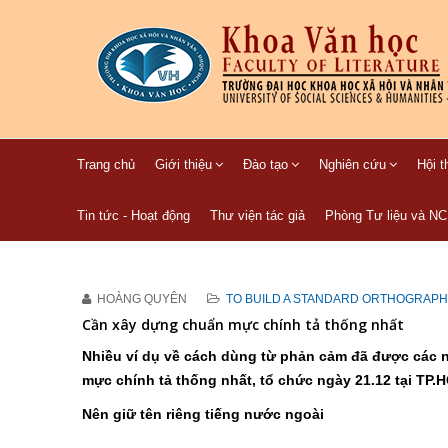
Trang chủ
Giới thiệu
Đào tạo
Nghiên cứu
Hội t
Tin tức - Hoạt động
Thư viện tác giả
Phòng Tư liệu và N
HOÀNG QUYÊN
TO BUILD A STANDARD ORTHOGRAPH
Cần xây dựng chuẩn mực chính tả thống nhất
Nhiều ví dụ về cách dùng từ phản cảm đã được các n
mực chính tả thống nhất, tổ chức ngày 21.12 tại TP.
Nên giữ tên riêng tiếng nước ngoài