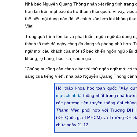
Nhà báo Nguyễn Quang Thông nhận xét rằng tình trạng 
tràn lan trên mặt báo đã trở thành thói quen. Vì vậy, việc
thể hiện nội dung nào đó sẽ chính xác hơn khi không thự
Việt.
Trong quá trình tồn tại và phát triển, ngôn ngữ đã dung 
thành tố mới để ngày càng đa dạng và phong phú hơn. Tu
ngữ mới câu khách của một số báo khiến ngôn ngữ xấu đi
khủng, lộ hàng, bóc lịch, chém gió…
“Chúng ta cũng cần cảnh giác với thứ ngôn ngữ mới có t
sáng của tiếng Việt”, nhà báo Nguyễn Quang Thông cảnh
Hội thảo khoa học toàn quốc "Xây d
mực chính tả
thống nhất trong nhà trườn
các phương tiện truyền thông đại chún
Thanh Niên
phối hợp với Trường ĐH 
(ĐH Quốc gia TP.HCM) và Trường ĐH Sà
chức ngày 21.12.