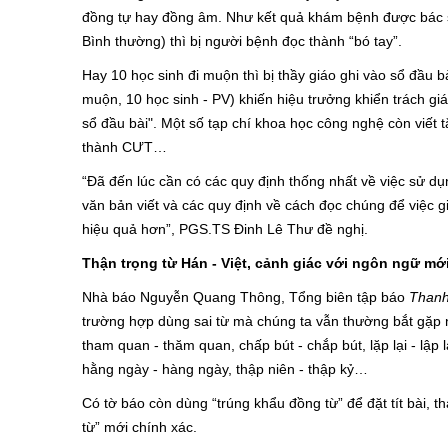
đồng tự hay đồng âm. Như kết quả khám bệnh được bác sĩ
Bình thường) thì bị người bệnh đọc thành “bó tay”.
Hay 10 học sinh đi muộn thì bị thầy giáo ghi vào sổ đầu b
muộn, 10 học sinh - PV) khiến hiệu trưởng khiển trách giáo
sổ đầu bài". Một số tạp chí khoa học công nghệ còn viết 
thành CƯT…
“Đã đến lúc cần có các quy định thống nhất về việc sử dụn
văn bản viết và các quy định về cách đọc chúng để việc gi
hiệu quả hơn”, PGS.TS Đinh Lê Thư đề nghị.
Thận trọng từ Hán - Việt, cảnh giác với ngôn ngữ mớ
Nhà báo Nguyễn Quang Thông, Tổng biên tập báo
Thanh
trường hợp dùng sai từ mà chúng ta vẫn thường bắt gặp 
tham quan - thăm quan, chấp bút - chắp bút, lặp lại - lập lạ
hằng ngày - hàng ngày, thập niên - thập kỷ…
Có tờ báo còn dùng “trúng khẩu đồng từ” để đặt tít bài, t
từ” mới chính xác.