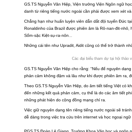
GS.TS Nguyễn Văn Hiệp, Viện trưởng Viện Ngôn ngữ học (
danh từ riêng tiếng nước ngoài cần phải được xem xét và
Chẳng hạn như huấn luyện viên dẫn dắt đội tuyển Đức t
Ronaldinho của Brazil được phiên âm là Rô-nan-đit-nhô, 
Sổm-sặc Kiệt-sụ-ra-nôn...
Những cái tên như Upradit, Aidit cũng có thể trở thành nh
Các đại biểu tham dự tại hội thảo
GS.TS Nguyễn Văn Hiệp cho rằng: “Nếu để nguyên dạng m
phản cảm không đậm và lâu như khi được phiên âm ra, đượ
Theo GS.TS Nguyễn Văn Hiệp, do âm tiết tiếng Việt có kh
đến những kết quả phản cảm, cụ thể là do các âm tiết phi
những phát hiện do cộng đồng mạng chỉ ra.
Việc giữ nguyên dạng tên riêng tiếng nước ngoài sẽ tránh
dễ dàng trong việc tra cứu trên internet và học ngoại ngữ 
PGS.TS Đoàn Lê Giang, Trưởng Khoa Văn học và ngôn ng