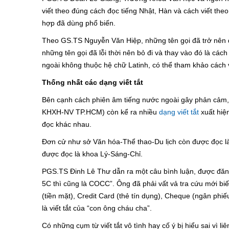
viết theo đúng cách đọc tiếng Nhật, Hàn và cách viết the
hợp đã dùng phổ biến.
Theo GS.TS Nguyễn Văn Hiệp, những tên gọi đã trở nên 
những tên gọi đã lỗi thời nên bỏ đi và thay vào đó là các
ngoài không thuộc hệ chữ Latinh, có thể tham khảo cách v
Thống nhất các dạng viết tắt
Bên cạnh cách phiên âm tiếng nước ngoài gây phản cảm
KHXH-NV TP.HCM) còn kể ra nhiều
dạng viết tắt
xuất hiệ
đọc khác nhau.
Đơn cử như sở Văn hóa-Thể thao-Du lịch còn được đọc l
được đọc là khoa Lý-Sáng-Chỉ.
PGS.TS Đinh Lê Thư dẫn ra một câu bình luận, được đăng
5C thì cũng là COCC”. Ông đã phải vất vả tra cứu mới biết 
(tiền mặt), Credit Card (thẻ tín dụng), Cheque (ngân p
là viết tắt của “con ông cháu cha”.
Có những cụm từ viết tắt vô tình hay cố ý bị hiểu sai vì li