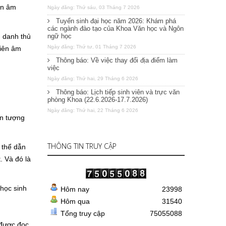
ên âm
Ngày đăng: Thứ sáu, 03 Tháng 7 2026
Tuyển sinh đại học năm 2026: Khám phá
các ngành đào tạo của Khoa Văn học và Ngôn
 danh thủ
ngữ học
Ngày đăng: Thứ tư, 01 Tháng 7 2026
hiên âm
Thông báo: Về việc thay đổi địa điểm làm
việc
.
Ngày đăng: Thứ hai, 29 Tháng 6 2026
Thông báo: Lịch tiếp sinh viên và trực văn
phòng Khoa (22.6.2026-17.7.2026)
Ngày đăng: Thứ hai, 22 Tháng 6 2026
ấn tượng
THÔNG TIN TRUY CẬP
 thể dẫn
. Và đó là
 học sinh
Hôm nay
23998
Hôm qua
31540
Tổng truy cập
75055088
được đọc,