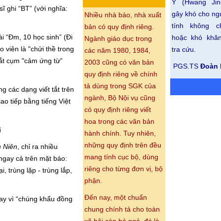
Y (Hwang Jin
 ghi “BT” (với nghĩa:
gây khó cho ng
Nhiều nhà báo, nhà xuất
tính không c
bản có quy định riêng.
ài “Đm, 10 học sinh” (Đi
hoặc khó khăn
Ngành giáo dục trong
 viên là "chửi thề trong
tra cứu.
các năm 1980, 1984,
tắt cụm "cảm ứng từ”
2003 cũng có văn bản
PGS.TS
Đoàn 
quy định riêng về chính
tả dùng trong SGK của
g các dạng viết tắt trên
ngành, Bộ Nội vụ cũng
ao tiếp bằng tiếng Việt
có quy định riêng viết
hoa trong các văn bản
i
hành chính. Tuy nhiên,
những quy định trên đều
 Niên
,
chỉ ra nhiều
mang tính cục bộ, dùng
ngay cả trên mặt báo:
riêng cho từng đơn vị, bộ
i, trùng lặp - trùng lắp,
phận.
Đến nay, một chuẩn
hay vì “chúng khẩu đồng
chung chính tả cho toàn