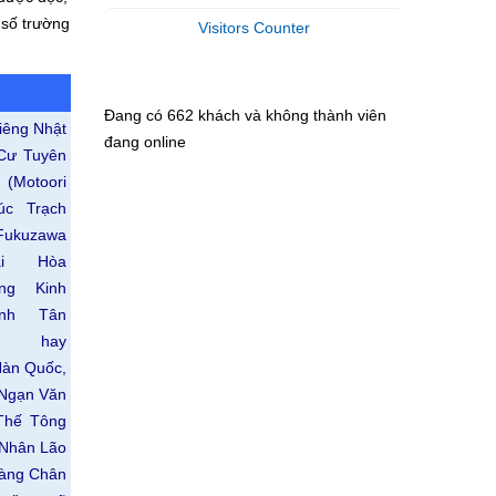
 số trường
Visitors Counter
Đang có 662 khách và không thành viên
riêng Nhật
đang online
Cư Tuyên
otoori
úc Trạch
ukuzawa
Đại Hòa
ông Kinh
ành Tân
)… hay
Hàn Quốc,
 Ngạn Văn
 Thế Tông
 Nhân Lão
oàng Chân