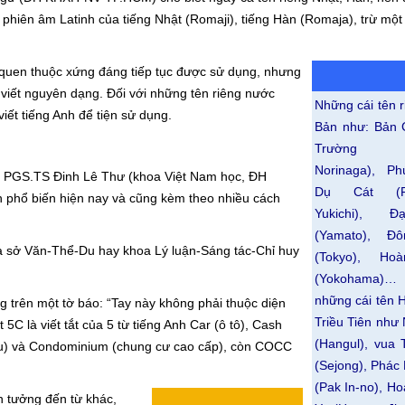
o phiên âm Latinh của tiếng Nhật (Romaji), tiếng Hàn (Romaja), trừ một
quen thuộc xứng đáng tiếp tục được sử dụng, nhưng
h viết nguyên dạng. Đối với những tên riêng nước
Những cái tên 
iết tiếng Anh để tiện sử dụng.
Bản như: Bản 
Trường (M
Norinaga), Ph
, PGS.TS Đinh Lê Thư (khoa Việt Nam học, ĐH
Dụ Cát (F
n phổ biến hiện nay và cũng kèm theo nhiều cách
Yukichi), 
(Yamato), Đ
à sở Văn-Thể-Du hay khoa Lý luận-Sáng tác-Chỉ huy
(Tokyo), Ho
(Yokohama
những cái tên 
 trên một tờ báo: “Tay này không phải thuộc diện
Triều Tiên như
5C là viết tắt của 5 từ tiếng Anh Car (ô tô), Cash
(Hangul), vua
hiếu) và Condominium (chung cư cao cấp), còn COCC
(Sejong), Phác
(Pak In-no), H
ên tưởng đến từ khác,