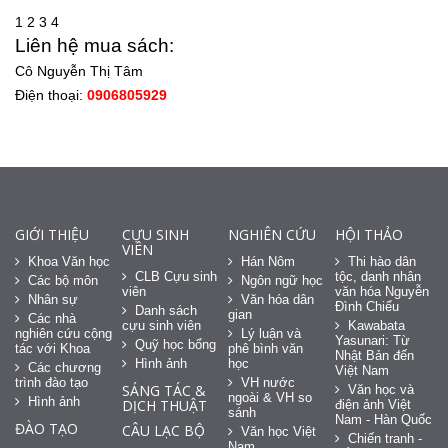
1
2
3
4
Liên hệ mua sách:
Cô Nguyễn Thị Tâm
Điện thoại:
0906805929
GIỚI THIỆU
CỰU SINH
NGHIÊN CỨU
HỘI THẢO
VIÊN
Khoa Văn học
Hán Nôm
Thi hào dân
CLB Cựu sinh
tộc, danh nhân
Các bộ môn
Ngôn ngữ học
viên
văn hóa Nguyễn
Nhân sự
Văn hóa dân
Đình Chiểu
Danh sách
gian
Các nhà
cựu sinh viên
Kawabata
nghiên cứu cộng
Lý luận và
Yasunari: Từ
Quỹ học bổng
tác với Khoa
phê bình văn
Nhật Bản đến
Hình ảnh
học
Các chương
Việt Nam
trình đào tạo
VH nước
SÁNG TÁC &
Văn học và
ngoài & VH so
Hình ảnh
DỊCH THUẬT
điện ảnh Việt
sánh
Nam - Hàn Quốc
ĐÀO TẠO
CÂU LẠC BỘ
Văn học Việt
Chiến tranh -
Nam