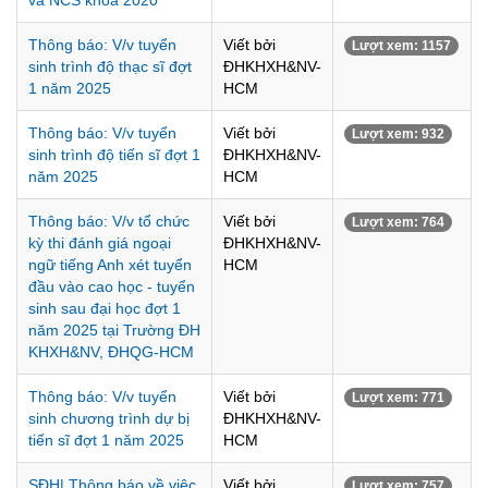
và NCS khóa 2020
Thông báo: V/v tuyển
Viết bởi
Lượt xem: 1157
sinh trình độ thạc sĩ đợt
ĐHKHXH&NV-
1 năm 2025
HCM
Thông báo: V/v tuyển
Viết bởi
Lượt xem: 932
sinh trình độ tiến sĩ đợt 1
ĐHKHXH&NV-
năm 2025
HCM
Thông báo: V/v tổ chức
Viết bởi
Lượt xem: 764
kỳ thi đánh giá ngoại
ĐHKHXH&NV-
ngữ tiếng Anh xét tuyển
HCM
đầu vào cao học - tuyển
sinh sau đại học đợt 1
năm 2025 tại Trường ĐH
KHXH&NV, ĐHQG-HCM
Thông báo: V/v tuyển
Viết bởi
Lượt xem: 771
sinh chương trình dự bị
ĐHKHXH&NV-
tiến sĩ đợt 1 năm 2025
HCM
SĐH| Thông báo về việc
Viết bởi
Lượt xem: 757