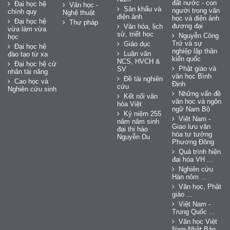
đất nước - con
Đại học hệ
Văn học -
Sân khấu và
người trong văn
chính quy
Nghệ thuật
điện ảnh
học và điện ảnh
Đại học hệ
Thư pháp
đương đại
Văn hóa, lịch
vừa làm vừa
sử, triết học
Nguyễn Công
học
Trứ và sự
Giáo dục
Đại học hệ
nghiệp lập thân
Luận văn
đào tạo từ xa
kiến quốc
NCS, HVCH &
Đại học hệ cử
Phật giáo và
SV
nhân tài năng
văn học Bình
Đề tài nghiên
Cao học và
Định
cứu
Nghiên cứu sinh
Những vấn đề
Kết nối văn
văn học và ngôn
hóa Việt
ngữ Nam Bộ
Kỷ niệm 255
Việt Nam -
năm năm sinh
Giao lưu văn
đại thi hào
hóa tư tưởng
Nguyễn Du
Phương Đông
Quá trình hiện
đại hóa VH ...
Nghiên cứu
Hán nôm ...
Văn học, Phật
giáo ...
Việt Nam -
Trung Quốc ...
Văn học Việt
Nam-Nhật Bản