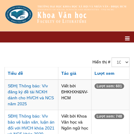
Hiển thị #
Tiêu đề
Tác giả
Lượt xem
SĐH| Thông báo: V/v
Viết bởi
Lượt xem: 601
đăng ký đề tài NCKH
ĐHKHXH&NV-
dành cho HVCH và NCS
HCM
năm 2025
SĐH| Thông báo: V/v
Viết bởi Khoa
Lượt xem: 748
bảo vệ luận văn, luận án
Văn học và
đối với HVCH khóa 2021
Ngôn ngữ học