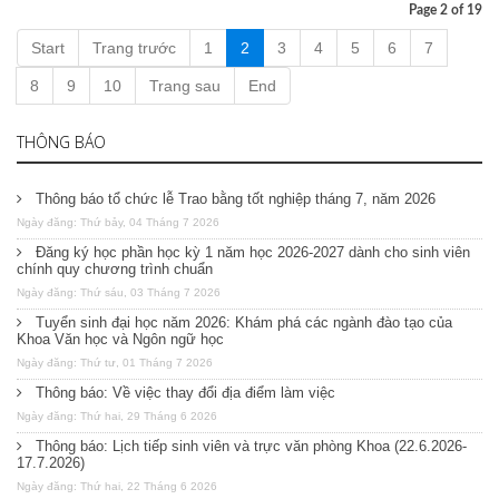
Page 2 of 19
Start
Trang trước
1
2
3
4
5
6
7
8
9
10
Trang sau
End
THÔNG BÁO
Thông báo tổ chức lễ Trao bằng tốt nghiệp tháng 7, năm 2026
Ngày đăng: Thứ bảy, 04 Tháng 7 2026
Đăng ký học phần học kỳ 1 năm học 2026-2027 dành cho sinh viên
chính quy chương trình chuẩn
Ngày đăng: Thứ sáu, 03 Tháng 7 2026
Tuyển sinh đại học năm 2026: Khám phá các ngành đào tạo của
Khoa Văn học và Ngôn ngữ học
Ngày đăng: Thứ tư, 01 Tháng 7 2026
Thông báo: Về việc thay đổi địa điểm làm việc
Ngày đăng: Thứ hai, 29 Tháng 6 2026
Thông báo: Lịch tiếp sinh viên và trực văn phòng Khoa (22.6.2026-
17.7.2026)
Ngày đăng: Thứ hai, 22 Tháng 6 2026