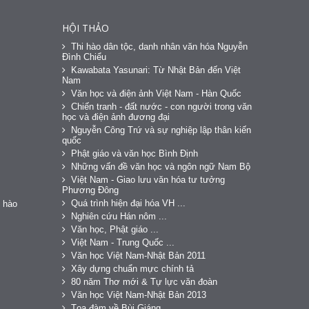
HỘI THẢO
Thi hào dân tộc, danh nhân văn hóa Nguyễn
Đình Chiểu
Kawabata Yasunari: Từ Nhật Bản đến Việt
Nam
Văn học và điện ảnh Việt Nam - Hàn Quốc
Chiến tranh - đất nước - con người trong văn
học và điện ảnh đương đại
Nguyễn Công Trứ và sự nghiệp lập thân kiến
quốc
Phật giáo và văn học Bình Định
Những vấn đề văn học và ngôn ngữ Nam Bộ
Việt Nam - Giao lưu văn hóa tư tưởng
Phương Đông
Quá trình hiện đại hóa VH ...
 hào
Nghiên cứu Hán nôm ...
Văn học, Phật giáo ...
Việt Nam - Trung Quốc ...
Văn học Việt Nam-Nhật Bản 2011
Xây dựng chuẩn mực chính tả
80 năm Thơ mới & Tự lực văn đoàn
Văn học Việt Nam-Nhật Bản 2013
Tọa đàm về Bùi Giáng