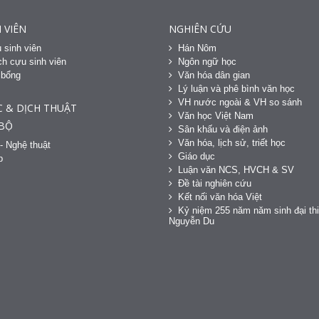
 VIÊN
NGHIÊN CỨU
 sinh viên
Hán Nôm
h cựu sinh viên
Ngôn ngữ học
 bổng
Văn hóa dân gian
h
Lý luận và phê bình văn học
VH nước ngoài & VH so sánh
C & DỊCH THUẬT
Văn học Việt Nam
 BỘ
Sân khấu và điện ảnh
Văn hóa, lịch sử, triết học
- Nghệ thuật
Giáo dục
p
Luận văn NCS, HVCH & SV
Đề tài nghiên cứu
Kết nối văn hóa Việt
Kỷ niệm 255 năm năm sinh đại thi
Nguyễn Du