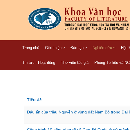
Trang chủ
Giới thiệu
Đào tạo
Nghiên cứu
Hội t
Tin tức - Hoạt động
Thư viện tác giả
Phòng Tư liệu và N
Tiêu đề
Dấu ấn của triều Nguyễn ở vùng đất Nam Bộ trong Đại 
Công trình 10 năm ròng rã về Cao Bá Quát và sứ mệnh 