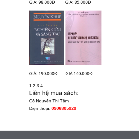
GIÁ: 98.000Đ
GIÁ: 85.000Đ
GIÁ: 190.000Đ
GIÁ:140.000Đ
1
2
3
4
Liên hệ mua sách:
Cô Nguyễn Thị Tâm
Điện thoại:
0906805929