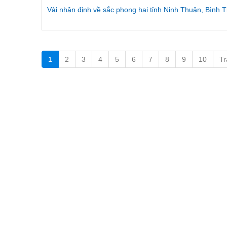
Vài nhận định về sắc phong hai tỉnh Ninh Thuận, Bình 
1
2
3
4
5
6
7
8
9
10
Tr