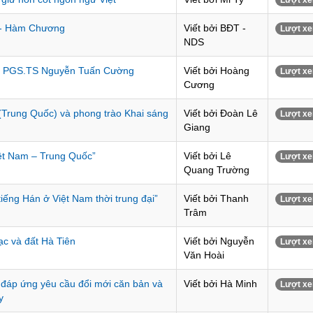
Lượt xe
6 - Hàm Chương
Viết bởi BĐT -
Lượt xe
NDS
với PGS.TS Nguyễn Tuấn Cường
Viết bởi Hoàng
Lượt xe
Cương
 (Trung Quốc) và phong trào Khai sáng
Viết bởi Đoàn Lê
Lượt xe
Giang
iệt Nam – Trung Quốc”
Viết bởi Lê
Lượt xe
Quang Trường
tiếng Hán ở Việt Nam thời trung đại”
Viết bởi Thanh
Lượt xe
Trâm
ạc và đất Hà Tiên
Viết bởi Nguyễn
Lượt xe
Văn Hoài
 đáp ứng yêu cầu đổi mới căn bản và
Viết bởi Hà Minh
Lượt xe
y