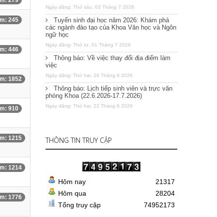
m: 279
Ngày đăng: Thứ sáu, 03 Tháng 7 2026
m: 245
Tuyển sinh đại học năm 2026: Khám phá
các ngành đào tạo của Khoa Văn học và Ngôn
ngữ học
Ngày đăng: Thứ tư, 01 Tháng 7 2026
m: 446
Thông báo: Về việc thay đổi địa điểm làm
việc
Ngày đăng: Thứ hai, 29 Tháng 6 2026
m: 1852
Thông báo: Lịch tiếp sinh viên và trực văn
phòng Khoa (22.6.2026-17.7.2026)
Ngày đăng: Thứ hai, 22 Tháng 6 2026
m: 910
m: 1215
THÔNG TIN TRUY CẬP
m: 1214
Hôm nay
21317
Hôm qua
28204
m: 1776
Tổng truy cập
74952173