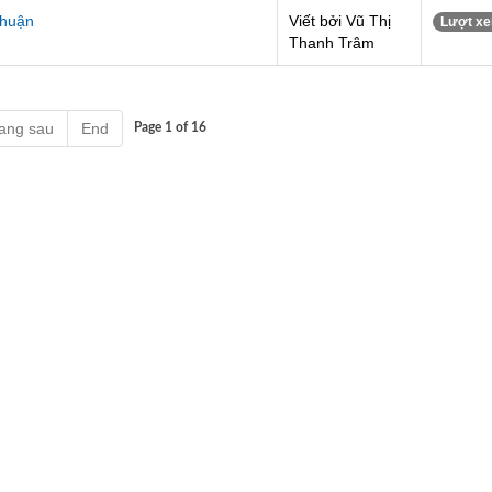
Thuận
Viết bởi Vũ Thị
Lượt xe
Thanh Trâm
ang sau
End
Page 1 of 16