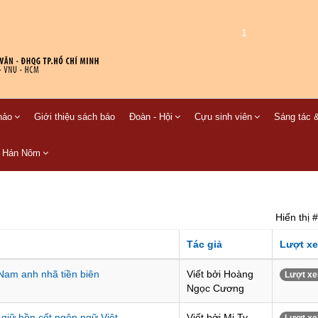
1
hảo
Giới thiệu sách báo
Đoàn - Hội
Cựu sinh viên
Sáng tác &
C Hán Nôm
Hiển thị #
Tác giả
Lượt x
Nam anh nhã tiền biên
Viết bởi Hoàng
Lượt xe
Ngọc Cương
giữ hồn cốt ngôn ngữ Việt
Viết bởi Mi Ty