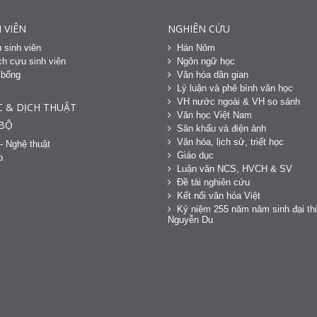
 VIÊN
NGHIÊN CỨU
 sinh viên
Hán Nôm
h cựu sinh viên
Ngôn ngữ học
 bổng
Văn hóa dân gian
h
Lý luận và phê bình văn học
VH nước ngoài & VH so sánh
C & DỊCH THUẬT
Văn học Việt Nam
 BỘ
Sân khấu và điện ảnh
Văn hóa, lịch sử, triết học
- Nghệ thuật
Giáo dục
p
Luận văn NCS, HVCH & SV
Đề tài nghiên cứu
Kết nối văn hóa Việt
Kỷ niệm 255 năm năm sinh đại thi
Nguyễn Du