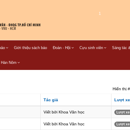
1
hảo
Giới thiệu sách báo
Đoàn - Hội
Cựu sinh viên
Sáng tác &
C Hán Nôm
Hiển thị #
Tác giả
Lượt x
Viết bởi Khoa Văn học
Lượt xe
Viết bởi Khoa Văn học
Lượt xe