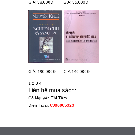
GIÁ: 98.000Đ
GIÁ: 85.000Đ
GIÁ: 190.000Đ
GIÁ:140.000Đ
1
2
3
4
Liên hệ mua sách:
Cô Nguyễn Thị Tâm
Điện thoại:
0906805929