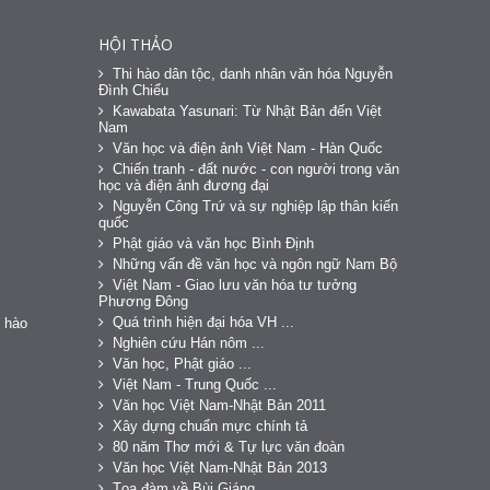
HỘI THẢO
Thi hào dân tộc, danh nhân văn hóa Nguyễn
Đình Chiểu
Kawabata Yasunari: Từ Nhật Bản đến Việt
Nam
Văn học và điện ảnh Việt Nam - Hàn Quốc
Chiến tranh - đất nước - con người trong văn
học và điện ảnh đương đại
Nguyễn Công Trứ và sự nghiệp lập thân kiến
quốc
Phật giáo và văn học Bình Định
Những vấn đề văn học và ngôn ngữ Nam Bộ
Việt Nam - Giao lưu văn hóa tư tưởng
Phương Đông
Quá trình hiện đại hóa VH ...
 hào
Nghiên cứu Hán nôm ...
Văn học, Phật giáo ...
Việt Nam - Trung Quốc ...
Văn học Việt Nam-Nhật Bản 2011
Xây dựng chuẩn mực chính tả
80 năm Thơ mới & Tự lực văn đoàn
Văn học Việt Nam-Nhật Bản 2013
Tọa đàm về Bùi Giáng