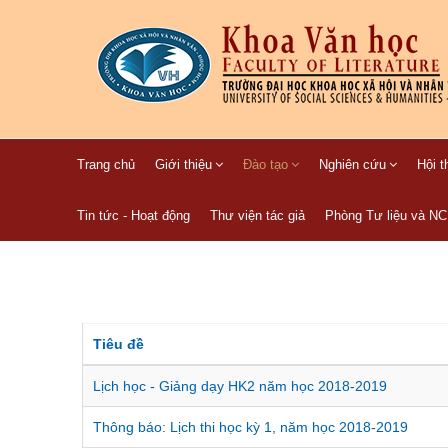
Trang chủ
Giới thiệu
Đào tạo
Nghiên cứu
Hội t
Tin tức - Hoạt động
Thư viện tác giả
Phòng Tư liệu và N
Tiêu đề
Lịch học - Giảng dạy HK2 năm học 2018-2019
Thông báo: Lịch thi học kỳ 1, năm học 2018-2019