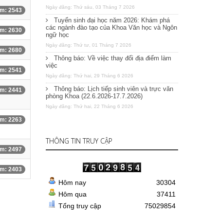
Ngày đăng: Thứ sáu, 03 Tháng 7 2026
m: 2543
Tuyển sinh đại học năm 2026: Khám phá
các ngành đào tạo của Khoa Văn học và Ngôn
m: 2630
ngữ học
Ngày đăng: Thứ tư, 01 Tháng 7 2026
m: 2680
Thông báo: Về việc thay đổi địa điểm làm
việc
m: 2541
Ngày đăng: Thứ hai, 29 Tháng 6 2026
Thông báo: Lịch tiếp sinh viên và trực văn
m: 2441
phòng Khoa (22.6.2026-17.7.2026)
Ngày đăng: Thứ hai, 22 Tháng 6 2026
m: 2263
THÔNG TIN TRUY CẬP
m: 2497
m: 2403
Hôm nay
30304
Hôm qua
37411
Tổng truy cập
75029854