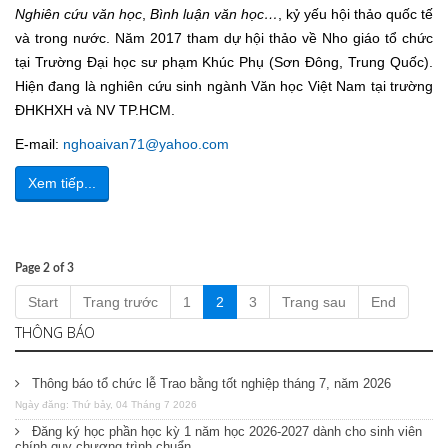
Nghiên cứu văn học
,
Bình luận văn học…
, kỷ yếu hội thảo quốc tế
và trong nước. Năm 2017 tham dự hội thảo về Nho giáo tổ chức
tại Trường Đại học sư phạm Khúc Phụ (Sơn Đông, Trung Quốc).
Hiện đang là nghiên cứu sinh ngành Văn học Việt Nam tại trường
ĐHKHXH và NV TP.HCM.
E-mail:
nghoaivan71@yahoo.com
Xem tiếp...
Page 2 of 3
Start
Trang trước
1
2
3
Trang sau
End
THÔNG BÁO
Thông báo tổ chức lễ Trao bằng tốt nghiệp tháng 7, năm 2026
Ngày đăng: Thứ bảy, 04 Tháng 7 2026
Đăng ký học phần học kỳ 1 năm học 2026-2027 dành cho sinh viên
chính quy chương trình chuẩn