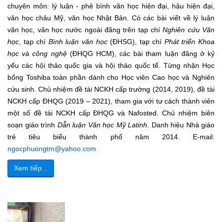
chuyên môn: lý luận - phê bình văn học hiện đại, hậu hiện đại,
văn học châu Mỹ, văn học Nhật Bản. Có các bài viết về lý luận
văn học, văn học nước ngoài đăng trên tạp chí
Nghiên cứu Văn
học
, tạp chí
Bình luận văn học
(ĐHSG), tạp chí
Phát triển Khoa
học và công nghệ
(ĐHQG HCM), các bài tham luận đăng ở kỷ
yếu các hội thảo quốc gia và hội thảo quốc tế. Từng nhận Học
bổng Toshiba toàn phần dành cho Học viên Cao học và Nghiên
cứu sinh. Chủ nhiệm đề tài NCKH cấp trường (2014, 2019), đề tài
NCKH cấp ĐHQG (2019 – 2021), tham gia với tư cách thành viên
một số đề tài NCKH cấp ĐHQG và Nafosted. Chủ nhiệm biên
soạn giáo trình
Dẫn luận Văn học Mỹ
Latinh
. Danh hiệu Nhà giáo
trẻ tiêu biểu thành phố năm 2014. E-mail:
ngocphuongtm@yahoo.com
Xem tiếp...