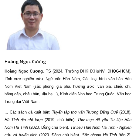
Hoàng Ngọc Cương
Hoàng Ngọc Cương
, TS (2024, Trường ĐHKHXH&NV, ĐHQG-HCM).
Lĩnh vực nghiên cứu: Ngữ văn Hán Nôm, Các loại hình văn bản Hán
Nôm Việt Nam (sắc phong, gia phả, hương ước, văn bia, chiếu chỉ,
bằng cấp, châu bản, địa bạ…), Kinh điển Nho học Trung Quốc, Văn học
Trung đại Việt Nam.
... Các sách đã xuất bản:
Tuyển tập thơ văn Trương Đăng Quế
(2018),
Hà Tĩnh địa chí lược
(2019, chủ biên),
Thư mục đề yếu Tư liệu Hán
Nôm Hà Tĩnh
(2020, Đồng chủ biên),
Tư liệu Hán Nôm Hà Tĩnh - Nghiên
cứu và tuyển dịch
(2020, Đồng chủ biên),
Sắc phong Hà Tĩnh
(tập 2),