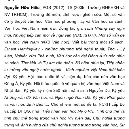
Nguyễn Hữu Hiếu
, PGS (2012), TS (2005, Trường ĐHKHXH và
NV TP.HCM); Trưởng Bộ môn; Lĩnh vực nghiên cứu: Một số vấn
đề lý thuyết văn học, Văn học phương Tây và Văn học so sánh,
Văn học Việt Nam hiện đại; Đồng tác giả sách
Những suy nghĩ
mới, Những tiếp cận mới về ngữ văn (NXB KHXH), Một số vấn đề
văn học Việt Nam (NXB Văn học);
Viết bài trong một số sách:
Ernest Hemingway - Những phương trời nghệ thuật, Thơ - Lý
luận, Nghiên cứu Phê bình, Văn học cận đại Đông Á từ góc nhìn
so sánh, Thơ Mới và Tự lực văn đoàn- 80 năm nhìn lại, Tiếp nhận
tư tưởng văn nghệ nước ngoài – Kinh nghiệm Việt Nam thời hiện
đại,
Kỷ yếu Hội thảo quốc tế về hiện đại hóa các nền văn học
Đông Á,
Kỷ yếu Hội thảo quốc tế về quan hệ văn học Việt Nam và
Nhật Bản, Kỷ yếu kỷ niệm 250 năm năm sinh Nguyễn Du, Kỷ yếu
Những vấn đề Văn học và Ngôn ngữ Nam Bộ
, Kỷ yếu
Phật giáo
và văn học Bình Định
..
.;
Chủ nhiệm một số đề tài NCKH cấp Bộ
và cấp ĐHQG, như:
Tiếp nhận văn học Mỹ ở VN, Tính chủ thể và
tính chủ thể trong trong văn học VN hiện đại, Chủ nghĩa tượng
trưng và ảnh hưởng của chủ nghĩa tượng trưng trong văn học, Sự