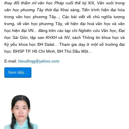
thay đổi thẩm mĩ văn học Pháp cuối thế kỷ XIX, Văn xuôi trong
văn học phương Tây thời
đại Khai sáng, Tiến trình hiện đại hóa
trong văn học phương Tây...; Các bài viết về chủ nghĩa tượng
trưng, về văn học phương Tây, về hiện đại hoá văn học và văn
học hiện đại VN... đăng trên các tạp chí
Nghiên cứu Văn học, Đại
học Sài Gòn
, tập san
KHXH và NV
, sách Thông tin khoa học và
Kỷ yếu khoa học ĐH Dalat... Tham gia dạy ở một số trường đại
học: ĐHSP TP. Hồ Chí Minh, ĐH Thủ Dầu Một…
E-mail:
hieudhqg@yahoo.com
Xem tiếp...