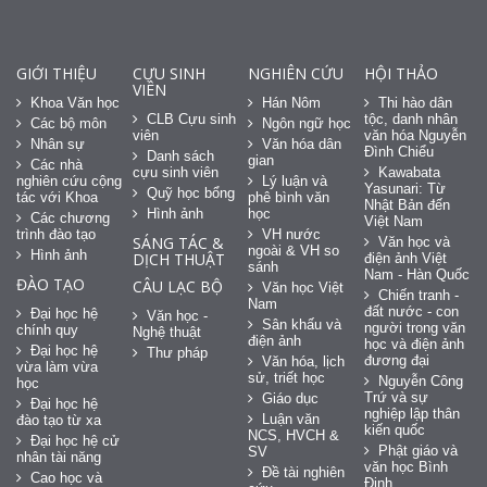
GIỚI THIỆU
CỰU SINH
NGHIÊN CỨU
HỘI THẢO
VIÊN
Khoa Văn học
Hán Nôm
Thi hào dân
CLB Cựu sinh
tộc, danh nhân
Các bộ môn
Ngôn ngữ học
viên
văn hóa Nguyễn
Nhân sự
Văn hóa dân
Đình Chiểu
Danh sách
gian
Các nhà
cựu sinh viên
Kawabata
nghiên cứu cộng
Lý luận và
Yasunari: Từ
Quỹ học bổng
tác với Khoa
phê bình văn
Nhật Bản đến
Hình ảnh
học
Các chương
Việt Nam
trình đào tạo
VH nước
SÁNG TÁC &
Văn học và
ngoài & VH so
Hình ảnh
DỊCH THUẬT
điện ảnh Việt
sánh
Nam - Hàn Quốc
ĐÀO TẠO
CÂU LẠC BỘ
Văn học Việt
Chiến tranh -
Nam
đất nước - con
Đại học hệ
Văn học -
Sân khấu và
người trong văn
chính quy
Nghệ thuật
điện ảnh
học và điện ảnh
Đại học hệ
Thư pháp
đương đại
Văn hóa, lịch
vừa làm vừa
sử, triết học
Nguyễn Công
học
Trứ và sự
Giáo dục
Đại học hệ
nghiệp lập thân
Luận văn
đào tạo từ xa
kiến quốc
NCS, HVCH &
Đại học hệ cử
Phật giáo và
SV
nhân tài năng
văn học Bình
Đề tài nghiên
Cao học và
Định