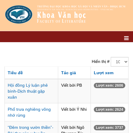
Hiển thị #
Tiêu đề
Tác giả
Lượt xem
Hội đồng Lý luận phê
Viết bởi PB
Lượt xem: 2606
bình-Dịch thuật gặp
xuân
Phố trưa nghiêng võng
Viết bởi Ý Nhi
Lượt xem: 2624
nhớ rừng
“Đêm trong vườn thiền”-
Viết bởi Ngô
Lượt xem: 3737