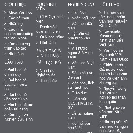
GIỚI THIỆU
CỰU SINH
NGHIÊN CỨU
HỘI THẢO
VIÊN
Khoa Văn học
Hán Nôm
Thi hào dân
CLB Cựu sinh
tộc, danh nhân
Các bộ môn
Ngôn ngữ học
viên
văn hóa Nguyễn
Nhân sự
Văn hóa dân
Đình Chiểu
Danh sách
gian
Các nhà
cựu sinh viên
Kawabata
nghiên cứu cộng
Lý luận và
Yasunari: Từ
Quỹ học bổng
tác với Khoa
phê bình văn
Nhật Bản đến
Hình ảnh
học
Các chương
Việt Nam
trình đào tạo
VH nước
SÁNG TÁC &
Văn học và
ngoài & VH so
Hình ảnh
DỊCH THUẬT
điện ảnh Việt
sánh
Nam - Hàn Quốc
ĐÀO TẠO
CÂU LẠC BỘ
Văn học Việt
Chiến tranh -
Nam
đất nước - con
Đại học hệ
Văn học -
Sân khấu và
người trong văn
chính quy
Nghệ thuật
điện ảnh
học và điện ảnh
Đại học hệ
Thư pháp
đương đại
Văn hóa, lịch
vừa làm vừa
sử, triết học
Nguyễn Công
học
Trứ và sự
Giáo dục
Đại học hệ
nghiệp lập thân
Luận văn
đào tạo từ xa
kiến quốc
NCS, HVCH &
Đại học hệ cử
Phật giáo và
SV
nhân tài năng
văn học Bình
Đề tài nghiên
Cao học và
Định
cứu
Nghiên cứu sinh
Những vấn đề
Kết nối văn
văn học và ngôn
hóa Việt
ngữ Nam Bộ