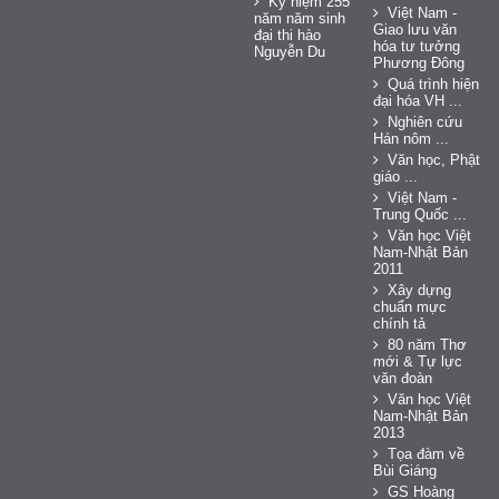
Kỷ niệm 255
Việt Nam -
năm năm sinh
Giao lưu văn
đại thi hào
hóa tư tưởng
Nguyễn Du
Phương Đông
Quá trình hiện
đại hóa VH ...
Nghiên cứu
Hán nôm ...
Văn học, Phật
giáo ...
Việt Nam -
Trung Quốc ...
Văn học Việt
Nam-Nhật Bản
2011
Xây dựng
chuẩn mực
chính tả
80 năm Thơ
mới & Tự lực
văn đoàn
Văn học Việt
Nam-Nhật Bản
2013
Tọa đàm về
Bùi Giáng
GS Hoàng