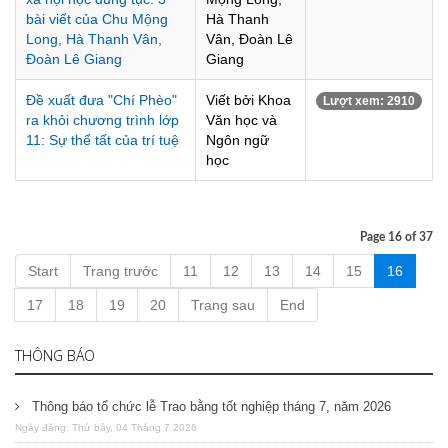
bài viết của Chu Mộng
Hà Thanh
Long, Hà Thanh Vân,
Vân, Đoàn Lê
Đoàn Lê Giang
Giang
Đề xuất đưa "Chí Phèo"
Viết bởi Khoa
Lượt xem: 2910
ra khỏi chương trình lớp
Văn học và
11: Sự thể tất của trí tuệ
Ngôn ngữ
học
Page 16 of 37
Start
Trang trước
11
12
13
14
15
16
17
18
19
20
Trang sau
End
THÔNG BÁO
Thông báo tổ chức lễ Trao bằng tốt nghiệp tháng 7, năm 2026
Ngày đăng: Thứ bảy, 04 Tháng 7 2026