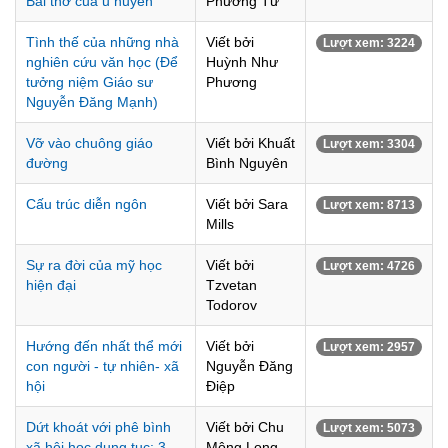
Bài thơ của u huyền
Phương Từ
Tình thế của những nhà
Viết bởi
Lượt xem: 3224
nghiên cứu văn học (Để
Huỳnh Như
tưởng niệm Giáo sư
Phương
Nguyễn Đăng Mạnh)
Vỡ vào chuông giáo
Viết bởi Khuất
Lượt xem: 3304
đường
Bình Nguyên
Cấu trúc diễn ngôn
Viết bởi Sara
Lượt xem: 8713
Mills
Sự ra đời của mỹ học
Viết bởi
Lượt xem: 4726
hiện đại
Tzvetan
Todorov
Hướng đến nhất thể mới
Viết bởi
Lượt xem: 2957
con người - tự nhiên- xã
Nguyễn Đăng
hội
Điệp
Dứt khoát với phê bình
Viết bởi Chu
Lượt xem: 5073
xã hội học dung tục: 3
Mộng Long,