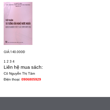
GIÁ:140.000Đ
1
2
3
4
Liên hệ mua sách:
Cô Nguyễn Thị Tâm
Điện thoại:
0906805929