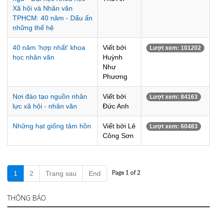
Xã hội và Nhân văn
TPHCM: 40 năm - Dấu ấn
những thế hệ
40 năm 'hợp nhất' khoa
Viết bởi
Lượt xem: 101202
học nhân văn
Huỳnh
Như
Phương
Nơi đào tạo nguồn nhân
Viết bởi
Lượt xem: 84163
lực xã hội - nhân văn
Đức Anh
Những hạt giống tâm hồn
Viết bởi Lê
Lượt xem: 60483
Công Sơn
1
2
Trang sau
End
Page 1 of 2
THÔNG BÁO