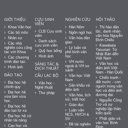
GIỚI THIỆU
CỰU SINH
NGHIÊN CỨU
HỘI THẢO
VIÊN
Khoa Văn học
Hán Nôm
Thi hào dân
CLB Cựu sinh
tộc, danh nhân
Các bộ môn
Ngôn ngữ học
viên
văn hóa Nguyễn
Nhân sự
Văn hóa dân
Đình Chiểu
Danh sách
gian
Các nhà
cựu sinh viên
Kawabata
nghiên cứu cộng
Lý luận và
Yasunari: Từ
Quỹ học bổng
tác với Khoa
phê bình văn
Nhật Bản đến
Hình ảnh
học
Các chương
Việt Nam
trình đào tạo
VH nước
SÁNG TÁC &
Văn học và
ngoài & VH so
Hình ảnh
DỊCH THUẬT
điện ảnh Việt
sánh
Nam - Hàn Quốc
ĐÀO TẠO
CÂU LẠC BỘ
Văn học Việt
Chiến tranh -
Nam
đất nước - con
Đại học hệ
Văn học -
Sân khấu và
người trong văn
chính quy
Nghệ thuật
điện ảnh
học và điện ảnh
Đại học hệ
Thư pháp
đương đại
Văn hóa, lịch
vừa làm vừa
sử, triết học
Nguyễn Công
học
Trứ và sự
Giáo dục
Đại học hệ
nghiệp lập thân
Luận văn
đào tạo từ xa
kiến quốc
NCS, HVCH &
Đại học hệ cử
Phật giáo và
SV
nhân tài năng
văn học Bình
Đề tài nghiên
Cao học và
Định