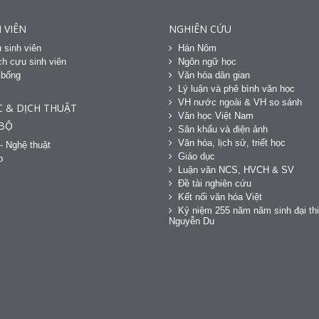
 VIÊN
NGHIÊN CỨU
 sinh viên
Hán Nôm
h cựu sinh viên
Ngôn ngữ học
 bổng
Văn hóa dân gian
h
Lý luận và phê bình văn học
VH nước ngoài & VH so sánh
C & DỊCH THUẬT
Văn học Việt Nam
 BỘ
Sân khấu và điện ảnh
Văn hóa, lịch sử, triết học
- Nghệ thuật
Giáo dục
p
Luận văn NCS, HVCH & SV
Đề tài nghiên cứu
Kết nối văn hóa Việt
Kỷ niệm 255 năm năm sinh đại thi
Nguyễn Du