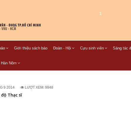
1
hảo
Giới thiệu sách báo
Đoàn - Hội
Cựu sinh viên
Sáng tác &
C Hán Nôm
G 9 2014
LƯỢT XEM: 9848
 độ Thạc sĩ