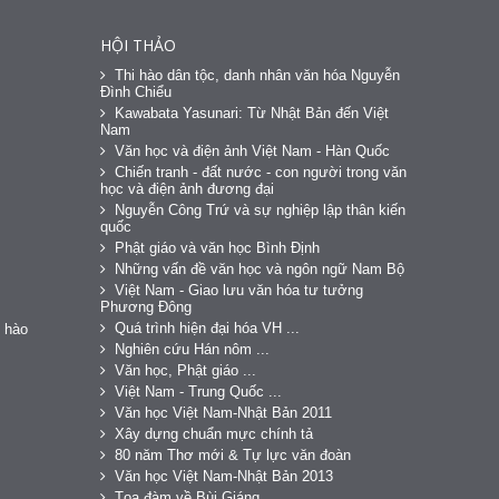
HỘI THẢO
Thi hào dân tộc, danh nhân văn hóa Nguyễn
Đình Chiểu
Kawabata Yasunari: Từ Nhật Bản đến Việt
Nam
Văn học và điện ảnh Việt Nam - Hàn Quốc
Chiến tranh - đất nước - con người trong văn
học và điện ảnh đương đại
Nguyễn Công Trứ và sự nghiệp lập thân kiến
quốc
Phật giáo và văn học Bình Định
Những vấn đề văn học và ngôn ngữ Nam Bộ
Việt Nam - Giao lưu văn hóa tư tưởng
Phương Đông
Quá trình hiện đại hóa VH ...
 hào
Nghiên cứu Hán nôm ...
Văn học, Phật giáo ...
Việt Nam - Trung Quốc ...
Văn học Việt Nam-Nhật Bản 2011
Xây dựng chuẩn mực chính tả
80 năm Thơ mới & Tự lực văn đoàn
Văn học Việt Nam-Nhật Bản 2013
Tọa đàm về Bùi Giáng