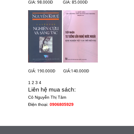
GIÁ: 98.000Đ
GIÁ: 85.000Đ
GIÁ: 190.000Đ
GIÁ:140.000Đ
1
2
3
4
Liên hệ mua sách:
Cô Nguyễn Thị Tâm
Điện thoại:
0906805929