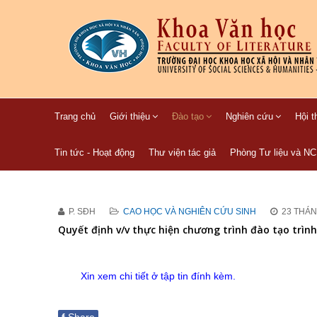
Trang chủ
Giới thiệu
Đào tạo
Nghiên cứu
Hội t
Tin tức - Hoạt động
Thư viện tác giả
Phòng Tư liệu và N
P. SĐH
CAO HỌC VÀ NGHIÊN CỨU SINH
23 THÁN
Quyết định v/v thực hiện chương trình đào tạo trình
Xin xem chi tiết ở tập tin đính kèm.