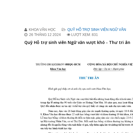
KHOA VĂN HỌC
QUỸ HỖ TRỢ SINH VIÊN NGỮ VĂN
26 THÁNG 12 2024
LƯỢT XEM: 831
Quỹ Hỗ trợ sinh viên Ngữ văn vượt khó - Thư tri ân