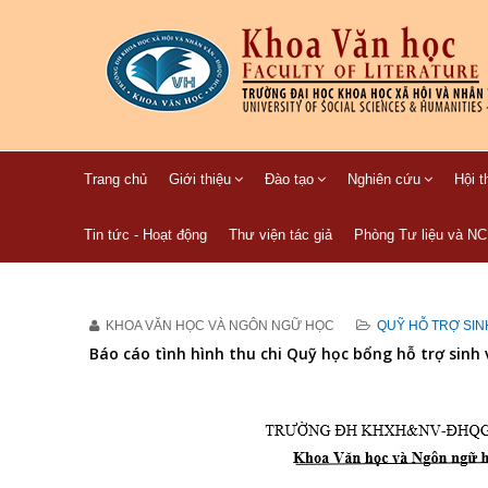
Trang chủ
Giới thiệu
Đào tạo
Nghiên cứu
Hội t
Tin tức - Hoạt động
Thư viện tác giả
Phòng Tư liệu và N
KHOA VĂN HỌC VÀ NGÔN NGỮ HỌC
QUỸ HỖ TRỢ SIN
Báo cáo tình hình thu chi Quỹ học bổng hỗ trợ sinh