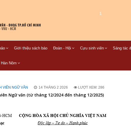
1
hảo
Giới thiệu sách báo
Đoàn - Hội
Cựu sinh viên
Sáng tác &
C Hán Nôm
H VIÊN NGỮ VĂN
14 THÁNG 2 2026
LƯỢT XEM: 286
 viên Ngữ văn (từ tháng 12/2024 đến tháng 12/2025)