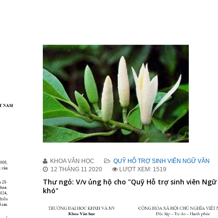
KHOA VĂN HỌC
QUỸ HỖ TRỢ SINH VIÊN NGỮ VĂN
12 THÁNG 11 2020
LƯỢT XEM: 1519
Thư ngỏ: V/v ủng hộ cho "Quỹ Hỗ trợ sinh viên Ngữ
khó"