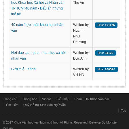
học Khoa học Xã hội và Nhân văn
Thu An
Undergraduate: Regular Degree
TPHCM: 40 năm - Dấu ấn những
Undergraduate: Honor Degree
thế hệ
Postgraduate
40 năm 'hợp nhất' khoa học nhân
Written by
Hits: 101125
văn
Huỳnh
LITERARY WRITINGS & TRANSLATING
Như
Phương
RESEARCH
Nơi đào tạo nguồn nhân lực xã hội -
Written by
Hits: 84120
Sinology & Nom
nhân văn
Đức Anh
Linguistics
Giới thiệu Khoa
Written by
Hits: 160520
Vietnamese Folk Culture
VH-NN
Literary Theory & Criticism
Vietnamese Literature
Foreign Literatures & Comparative Literature
Trang chủ
Thông báo
Videos
Biểu mẫu
Đoàn - Hội Khoa Văn học
Tìm kiếm
Quỹ Hỗ trợ Sinh viên Ngữ văn
Theater and Film
Top
Culture - History - Philosophy
© 2017 Khoa Văn học và Ngôn ngữ học. All Rights Reserved. Develop By
Monster
Education
Design