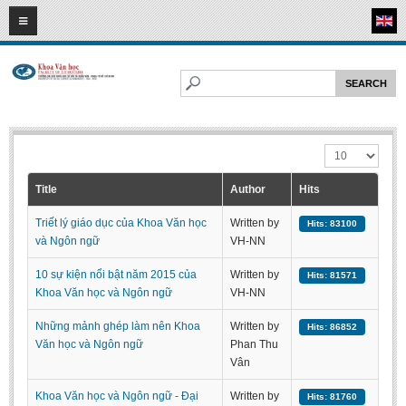
08
08
2026
HOME
ABOUT FL
Faculty of Literature
Display #
Departments
Department of Vietnamese Literature
Title
Author
Hits
Department of Literary Theory and Criticism
Triết lý giáo dục của Khoa Văn học
Written by
Hits: 83100
Department of Foreign Literatures and Comparative Literature
và Ngôn ngữ
VH-NN
Department of Sinology-Nom Studies
10 sự kiện nổi bật năm 2015 của
Written by
Hits: 81571
Khoa Văn học và Ngôn ngữ
VH-NN
Department of Arts Studies
Center of Sinology and Nom Studies
Những mảnh ghép làm nên Khoa
Written by
Hits: 86852
Văn học và Ngôn ngữ
Phan Thu
Images - Events
Vân
ACADEMIC
Khoa Văn học và Ngôn ngữ - Đại
Written by
Hits: 81760