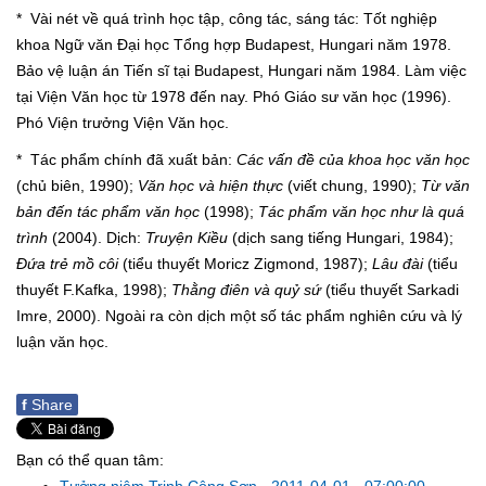
* Vài nét về quá trình học tập, công tác, sáng tác: Tốt nghiệp
khoa Ngữ văn Đại học Tổng hợp Budapest, Hungari năm 1978.
Bảo vệ luận án Tiến sĩ tại Budapest, Hungari năm 1984. Làm việc
tại Viện Văn học từ 1978 đến nay. Phó Giáo sư văn học (1996).
Phó Viện trưởng Viện Văn học.
* Tác phẩm chính đã xuất bản:
Các vấn đề của khoa học văn học
(chủ biên, 1990);
Văn học và hiện thực
(viết chung, 1990);
Từ văn
bản đến tác phẩm văn học
(1998);
Tác phẩm văn học như là quá
trình
(2004). Dịch:
Truyện Kiều
(dịch sang tiếng Hungari, 1984);
Đứa trẻ mồ côi
(tiểu thuyết Moricz Zigmond, 1987);
Lâu đài
(tiểu
thuyết F.Kafka, 1998);
Thằng điên và quỷ sứ
(tiểu thuyết Sarkadi
Imre, 2000). Ngoài ra còn dịch một số tác phẩm nghiên cứu và lý
luận văn học.
f
Share
Bạn có thể quan tâm: