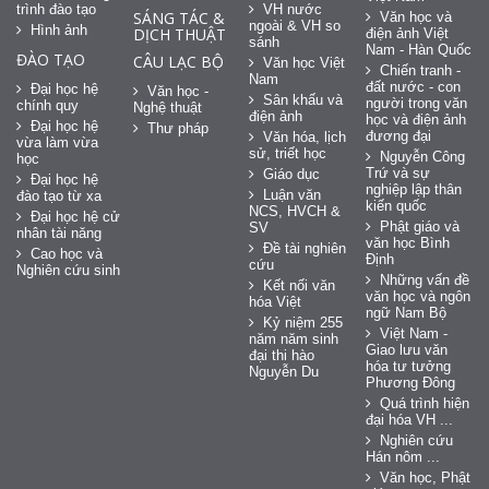
trình đào tạo
VH nước
SÁNG TÁC &
Văn học và
ngoài & VH so
Hình ảnh
DỊCH THUẬT
điện ảnh Việt
sánh
Nam - Hàn Quốc
ĐÀO TẠO
CÂU LẠC BỘ
Văn học Việt
Chiến tranh -
Nam
đất nước - con
Đại học hệ
Văn học -
Sân khấu và
người trong văn
chính quy
Nghệ thuật
điện ảnh
học và điện ảnh
Đại học hệ
Thư pháp
đương đại
Văn hóa, lịch
vừa làm vừa
sử, triết học
Nguyễn Công
học
Trứ và sự
Giáo dục
Đại học hệ
nghiệp lập thân
Luận văn
đào tạo từ xa
kiến quốc
NCS, HVCH &
Đại học hệ cử
Phật giáo và
SV
nhân tài năng
văn học Bình
Đề tài nghiên
Cao học và
Định
cứu
Nghiên cứu sinh
Những vấn đề
Kết nối văn
văn học và ngôn
hóa Việt
ngữ Nam Bộ
Kỷ niệm 255
Việt Nam -
năm năm sinh
Giao lưu văn
đại thi hào
hóa tư tưởng
Nguyễn Du
Phương Đông
Quá trình hiện
đại hóa VH ...
Nghiên cứu
Hán nôm ...
Văn học, Phật