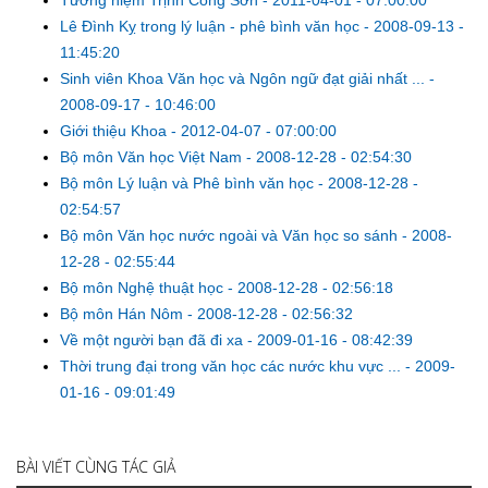
Tưởng niệm Trịnh Công Sơn
-
2011-04-01 - 07:00:00
Lê Đình Kỵ trong lý luận - phê bình văn học
-
2008-09-13 -
11:45:20
Sinh viên Khoa Văn học và Ngôn ngữ đạt giải nhất ...
-
2008-09-17 - 10:46:00
Giới thiệu Khoa
-
2012-04-07 - 07:00:00
Bộ môn Văn học Việt Nam
-
2008-12-28 - 02:54:30
Bộ môn Lý luận và Phê bình văn học
-
2008-12-28 -
02:54:57
Bộ môn Văn học nước ngoài và Văn học so sánh
-
2008-
12-28 - 02:55:44
Bộ môn Nghệ thuật học
-
2008-12-28 - 02:56:18
Bộ môn Hán Nôm
-
2008-12-28 - 02:56:32
Về một người bạn đã đi xa
-
2009-01-16 - 08:42:39
Thời trung đại trong văn học các nước khu vực ...
-
2009-
01-16 - 09:01:49
BÀI VIẾT CÙNG TÁC GIẢ