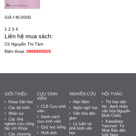
GIÁ:140.000Đ
1
2
3
4
Liên hệ mua sách:
Cô Nguyễn Thị Tâm
Điện thoại:
0906805929
GIỚI THIỆU
CỰU SINH
NGHIÊN CỨU
HỘI THẢO
VIÊN
Khoa Văn học
Hán Nôm
Thi hào dân
CLB Cựu sinh
tộc, danh nhân
Các bộ môn
Ngôn ngữ học
viên
văn hóa Nguyễn
Nhân sự
Văn hóa dân
Đình Chiểu
Danh sách
gian
Các nhà
cựu sinh viên
Kawabata
nghiên cứu cộng
Lý luận và
Yasunari: Từ
Quỹ học bổng
tác với Khoa
phê bình văn
Nhật Bản đến
Hình ảnh
học
Các chương
Việt Nam