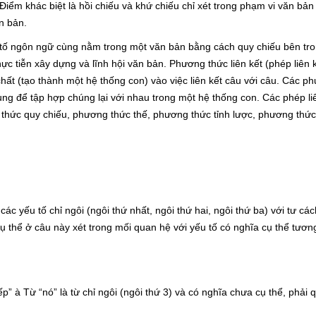
. Điểm khác biệt là hồi chiếu và khứ chiếu chỉ xét trong phạm vi văn bản
n bản.
u tố ngôn ngữ cùng nằm trong một văn bản bằng cách quy chiếu bên tr
ực tiễn xây dựng và lĩnh hội văn bản. Phương thức liên kết (phép liên k
hất (tạo thành một hệ thống con) vào việc liên kết câu với câu. Các ph
ng để tập hợp chúng lại với nhau trong một hệ thống con. Các phép li
thức quy chiếu, phương thức thế, phương thức tỉnh lược, phương thức
c yếu tố chỉ ngôi (ngôi thứ nhất, ngôi thứ hai, ngôi thứ ba) với tư các
 cụ thể ở câu này xét trong mối quan hệ với yếu tố có nghĩa cụ thể tươ
p” à Từ “nó” là từ chỉ ngôi (ngôi thứ 3) và có nghĩa chưa cụ thể, phải 