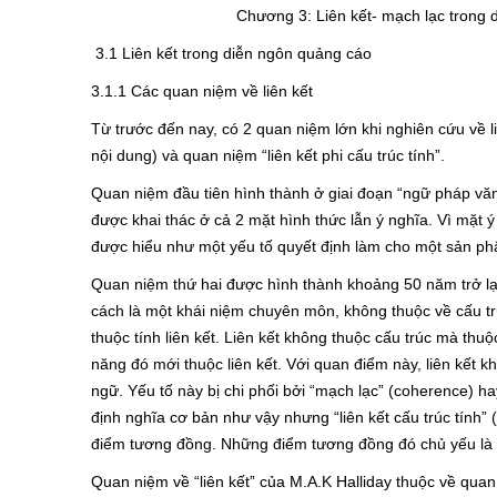
Chương 3: Liên kết- mạch lạc trong d
3.1 Liên kết trong diễn ngôn quảng cáo
3.1.1 Các quan niệm về liên kết
Từ trước đến nay, có 2 quan niệm lớn khi nghiên cứu về liê
nội dung) và quan niệm “liên kết phi cấu trúc tính”.
Quan niệm đầu tiên hình thành ở giai đoạn “ngữ pháp văn
được khai thác ở cả 2 mặt hình thức lẫn ý nghĩa. Vì mặt ý
được hiểu như một yếu tố quyết định làm cho một sản p
Quan niệm thứ hai được hình thành khoảng 50 năm trở lại
cách là một khái niệm chuyên môn, không thuộc về cấu t
thuộc tính liên kết. Liên kết không thuộc cấu trúc mà thu
năng đó mới thuộc liên kết. Với quan điểm này, liên kết k
ngữ. Yếu tố này bị chi phối bởi “mạch lạc” (coherence) hay 
định nghĩa cơ bản như vậy nhưng “liên kết cấu trúc tính” (li
điểm tương đồng. Những điểm tương đồng đó chủ yếu là ở
Quan niệm về “liên kết” của M.A.K Halliday thuộc về quan n