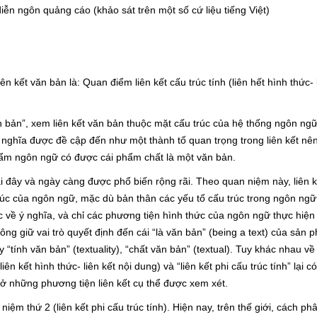
iễn ngôn quảng cáo (khảo sát trên một số cứ liệu tiếng Việt)
n kết văn bản là: Quan điểm liên kết cấu trúc tính (liên hết hình thức- 
 bản”, xem liên kết văn bản thuộc mặt cấu trúc của hệ thống ngôn ngữ.
 nghĩa được đề cập đến như một thành tố quan trọng trong liên kết nên 
hẩm ngôn ngữ có được cái phẩm chất là một văn bản.
 đây và ngày càng được phổ biến rộng rãi. Theo quan niệm này, liên kế
rúc của ngôn ngữ, mặc dù bản thân các yếu tố cấu trúc trong ngôn ngữ
ộc về ý nghĩa, và chỉ các phương tiện hình thức của ngôn ngữ thực hiện
hông giữ vai trò quyết định đến cái “là văn bản” (being a text) của sản
“tính văn bản” (textuality), “chất văn bản” (textual). Tuy khác nhau về 
ên kết hình thức- liên kết nội dung) và “liên kết phi cấu trúc tính” lại 
 những phương tiện liên kết cụ thể được xem xét.
iệm thứ 2 (liên kết phi cấu trúc tính). Hiện nay, trên thế giới, cách phâ