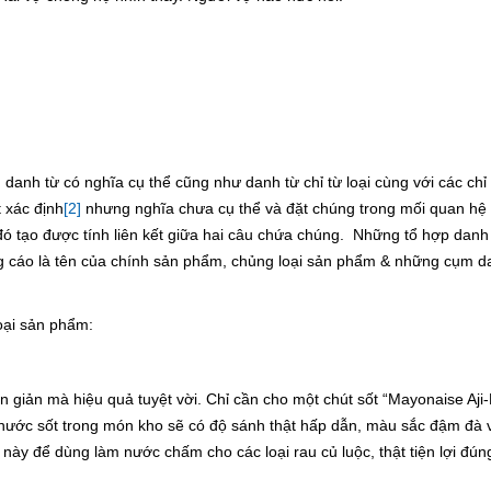
danh từ có nghĩa cụ thể cũng như danh từ chỉ từ loại cùng với các chỉ 
t xác định
[2]
nhưng nghĩa chưa cụ thể và đặt chúng trong mối quan hệ 
đó tạo được tính liên kết giữa hai câu chứa chúng. Những tổ hợp danh
g cáo là tên của chính sản phẩm, chủng loại sản phẩm & những cụm da
oại sản phẩm:
n giản mà hiệu quả tuyệt vời. Chỉ cần cho một chút sốt “Mayonaise Aji
 nước sốt trong món kho sẽ có độ sánh thật hấp dẫn, màu sắc đậm đà v
t này để dùng làm nước chấm cho các loại rau củ luộc, thật tiện lợi đú