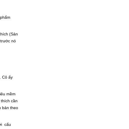
n phẩm
thích (Sản
 trước nó
. Cô ấy
 siêu mềm
 thích cần
n bản theo
ới cấu