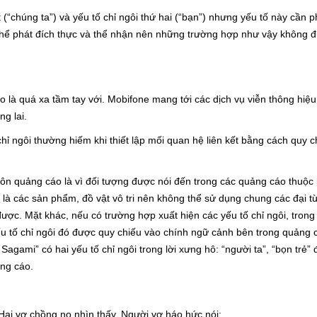
“chúng ta”) và yếu tố chỉ ngôi thứ hai (“bạn”) nhưng yếu tố này cần 
 thể phát đích thực và thể nhận nên những trường hợp như vậy không 
là quá xa tầm tay với. Mobifone mang tới các dịch vụ viễn thông hiệu
ng lai.
hỉ ngôi thường hiếm khi thiết lập mối quan hệ liên kết bằng cách quy c
ngôn quảng cáo là vì đối tượng được nói đến trong các quảng cáo thuộc
 là các sản phẩm, đồ vật vô tri nên không thể sử dụng chung các đại từ
ợc. Mặt khác, nếu có trường hợp xuất hiện các yếu tố chỉ ngôi, trong 
yếu tố chỉ ngôi đó được quy chiếu vào chính ngữ cảnh bên trong quảng
agami” có hai yếu tố chỉ ngôi trong lời xưng hô: “người ta”, “bọn trẻ”
ng cáo.
Hai vợ chồng nọ nhìn thấy. Người vợ háo hức nói: