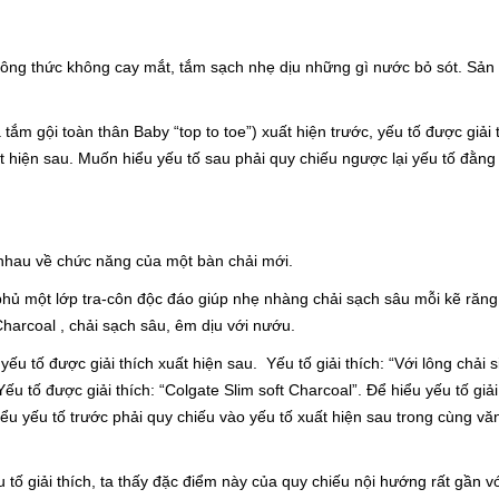
i công thức không cay mắt, tắm sạch nhẹ dịu những gì nước bỏ sót. Sả
 tắm gội toàn thân Baby “top to toe”) xuất hiện trước, yếu tố được giải 
hiện sau. Muốn hiểu yếu tố sau phải quy chiếu ngược lại yếu tố đằng
 nhau về chức năng của một bàn chải mới.
hủ một lớp tra-côn độc đáo giúp nhẹ nhàng chải sạch sâu mỗi kẽ răng
 Charcoal , chải sạch sâu, êm dịu với nướu.
 yếu tố được giải thích xuất hiện sau. Yếu tố giải thích: “Với lông chải
ếu tố được giải thích: “Colgate Slim soft Charcoal”. Để hiểu yếu tố giải
hiểu yếu tố trước phải quy chiếu vào yếu tố xuất hiện sau trong cùng vă
 tố giải thích, ta thấy đặc điểm này của quy chiếu nội hướng rất gần v