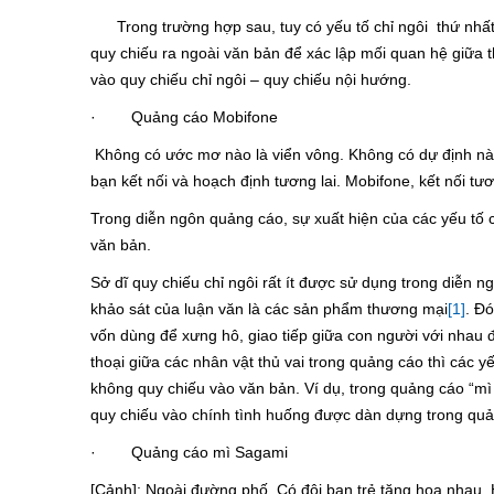
Trong trường hợp sau, tuy có yếu tố chỉ ngôi thứ nhất (
quy chiếu ra ngoài văn bản để xác lập mối quan hệ giữa
vào quy chiếu chỉ ngôi – quy chiếu nội hướng.
· Quảng cáo Mobifone
Không có ước mơ nào là viển vông. Không có dự định nào 
bạn kết nối và hoạch định tương lai. Mobifone, kết nối tươ
Trong diễn ngôn quảng cáo, sự xuất hiện của các yếu tố c
văn bản.
Sở dĩ quy chiếu chỉ ngôi rất ít được sử dụng trong diễn 
khảo sát của luận văn là các sản phẩm thương mại
[1]
. Đó
vốn dùng để xưng hô, giao tiếp giữa con người với nhau đư
thoại giữa các nhân vật thủ vai trong quảng cáo thì các 
không quy chiếu vào văn bản. Ví dụ, trong quảng cáo “mì S
quy chiếu vào chính tình huống được dàn dựng trong quả
· Quảng cáo mì Sagami
[Cảnh]: Ngoài đường phố. Có đôi bạn trẻ tặng hoa nhau. 