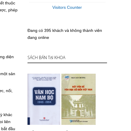
kết thuộc
Visitors Counter
lược, phép
Đang có 395 khách và không thành viên
đang online
ơng diện
SÁCH BÁN TẠI KHOA
a một sản
ợc, nối,
kỳ khác
i liên
c bắt đầu