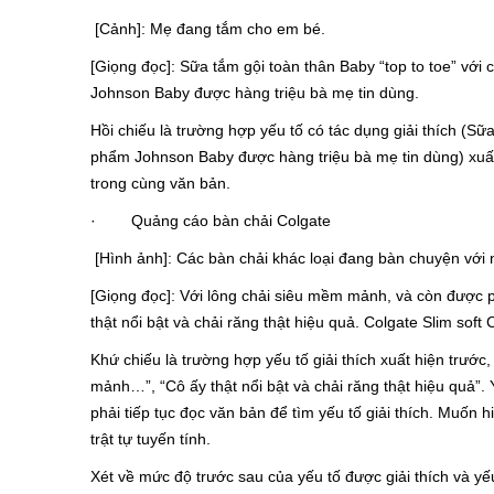
[Cảnh]: Mẹ đang tắm cho em bé.
[Giọng đọc]: Sữa tắm gội toàn thân Baby “top to toe” vớ
Johnson Baby được hàng triệu bà mẹ tin dùng.
Hồi chiếu là trường hợp yếu tố có tác dụng giải thích (Sữa
phẩm Johnson Baby được hàng triệu bà mẹ tin dùng) xuất 
trong cùng văn bản.
· Quảng cáo bàn chải Colgate
[Hình ảnh]: Các bàn chải khác loại đang bàn chuyện với
[Giọng đọc]: Với lông chải siêu mềm mảnh, và còn được p
thật nổi bật và chải răng thật hiệu quả. Colgate Slim soft
Khứ chiếu là trường hợp yếu tố giải thích xuất hiện trước,
mảnh…”, “Cô ấy thật nổi bật và chải răng thật hiệu quả”. Y
phải tiếp tục đọc văn bản để tìm yếu tố giải thích. Muốn 
trật tự tuyến tính.
Xét về mức độ trước sau của yếu tố được giải thích và yếu