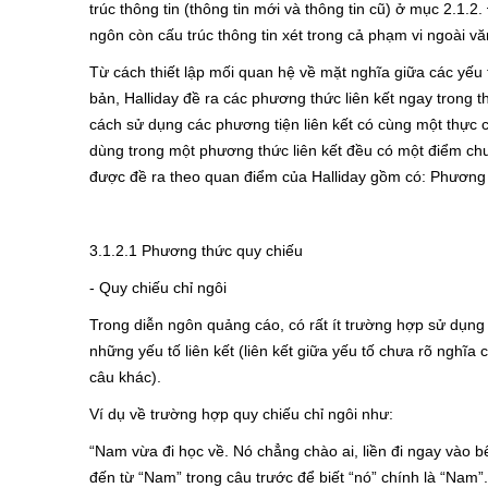
trúc thông tin (thông tin mới và thông tin cũ) ở mục 2.1.2
ngôn còn cấu trúc thông tin xét trong cả phạm vi ngoài vă
Từ cách thiết lập mối quan hệ về mặt nghĩa giữa các yế
bản, Halliday đề ra các phương thức liên kết ngay trong th
cách sử dụng các phương tiện liên kết có cùng một thực c
dùng trong một phương thức liên kết đều có một điểm chu
được đề ra theo quan điểm của Halliday gồm có: Phương 
3.1.2.1 Phương thức quy chiếu
- Quy chiếu chỉ ngôi
Trong diễn ngôn quảng cáo, có rất ít trường hợp sử dụng cá
những yếu tố liên kết (liên kết giữa yếu tố chưa rõ nghĩa
câu khác).
Ví dụ về trường hợp quy chiếu chỉ ngôi như:
“Nam vừa đi học về. Nó chẳng chào ai, liền đi ngay vào bế
đến từ “Nam” trong câu trước để biết “nó” chính là “Nam”.