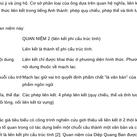
hú ý và ủng hộ. Cơ sở phân loại của ông dựa trên quan hệ nghĩa, liên 
hức liên kết trong tiếng Anh thành: phép quy chiếu, phép thế và tỉnh 
uan niệm này:
QUAN NIỆM 2 (liên kết phi cấu trúc tính)
Liên kết là thành tố phi cấu trúc tính.
ội dung.
Liên kết chỉ được khai thác ở phương diện hình thức. Phư
nội dung thuộc về mạch lạc.
huỗi câu trở
Mạch lạc giữ vai trò quyết định phẩm chất “là văn bản” củ
phẩm ngôn ngữ
ĩa, thế đại
Các phép liên kết: 4 phép liên kết (quy chiếu, thế và tỉnh lư
ối lỏng, nối
liên kết từ vựng)
iả tiêu biểu có công trình nghiên cứu giới thiệu về liên kết ở 2 thời 
 tố quan trọng có tác dụng biến một chuỗi câu thành một văn bản và co
ết là liên kết phi cấu trúc tính [2]. Quan niệm của Diệp Quang Ban đượ