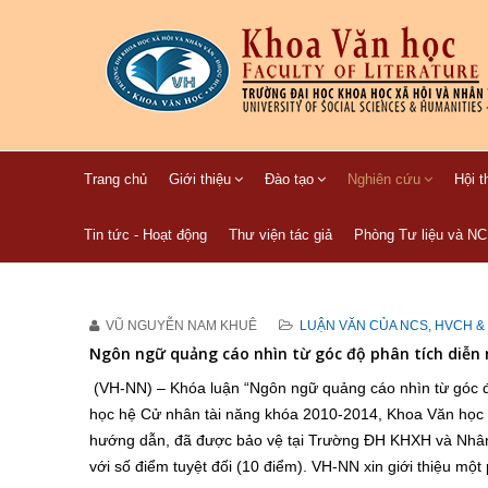
Trang chủ
Giới thiệu
Đào tạo
Nghiên cứu
Hội t
Tin tức - Hoạt động
Thư viện tác giả
Phòng Tư liệu và N
VŨ NGUYỄN NAM KHUÊ
LUẬN VĂN CỦA NCS, HVCH &
Ngôn ngữ quảng cáo nhìn từ góc độ phân tích diễn
(VH-NN) – Khóa luận “Ngôn ngữ quảng cáo nhìn từ góc 
học hệ Cử nhân tài năng khóa 2010-2014, Khoa Văn h
hướng dẫn, đã được bảo vệ tại Trường ĐH KHXH và Nhân 
với số điểm tuyệt đối (10 điểm). VH-NN xin giới thiệu mộ