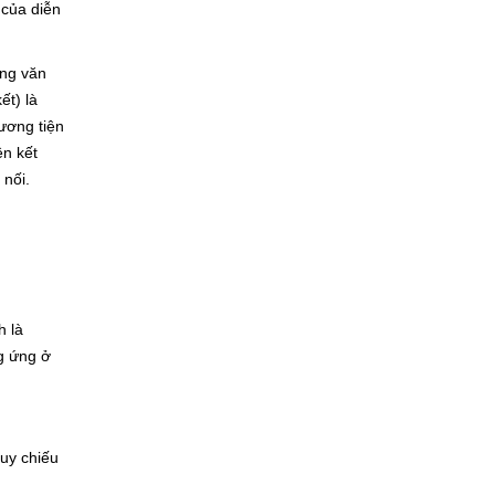
 của diễn
ong văn
ết) là
ương tiện
ên kết
 nối.
h là
ng ứng ở
quy chiếu