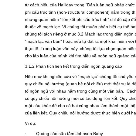
từ cách hiểu của Halliday trong “Dẫn luận ngữ pháp chức n
phi cấu trúc tính (non-structural component) nằm trong t
nhưng quan niệm “liên kết phi cấu trúc tính” chỉ đề cập đế
thuộc về mạch lạc. Vì chúng tôi muốn phân biệt cụ thể ha
chúng tôi tách riêng ở mục 3.2 Mạch lạc trong diễn ngôn q
“mạch lạc văn bản” hoặc nếu tự đặt ra một khái niệm với t
thực tế. Trong luận văn này, chúng tôi lựa chọn quan niệm
cho lập luận của mình khi tìm hiểu về ngôn ngữ quảng c
3.1.2 Phân tích liên kết trong diễn ngôn quảng cáo
Nếu như khi nghiên cứu về “mạch lạc” chúng tôi chủ yếu n
quy chiếu nội hướng (quan hệ nội chiếu) mới thật sự là đ
tố ngôn ngữ với nhau nằm trong cùng một văn bản. Cách q
có quy chiếu nội hướng mới có tác dụng liên kết. Quy chiế
một câu khác để cho cả hai cùng nhau làm thành một bộ 
của liên kết. Quy chiếu nội hướng được thực hiện dưới ha
Ví dụ:
· Quảng cáo sữa tắm Johnson Baby