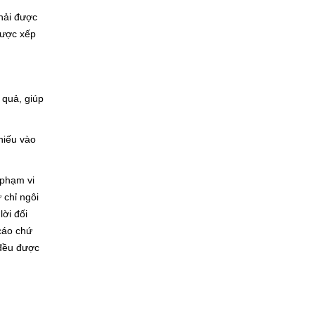
phải được
được xếp
 quả, giúp
hiếu vào
 phạm vi
 chỉ ngôi
lời đối
 cáo chứ
 đều được