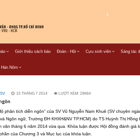
1
hảo
Giới thiệu sách báo
Đoàn - Hội
Cựu sinh viên
Sáng tác &
C Hán Nôm
 SV
15 THÁNG 7 2014
LƯỢT XEM: 29664
 ngôn
độ phân tích diễn ngôn” của SV Vũ Nguyễn Nam Khuê (SV chuyên ngà
ọc và Ngôn ngữ, Trường ĐH KHXH&NV TP.HCM) do TS Huỳnh Thị Hồng
văn tháng 6 năm 2014 vừa qua. Khóa luận được Hội đồng đánh giá loạ
t phần của Chương 3 và Mục lục của khóa luận.