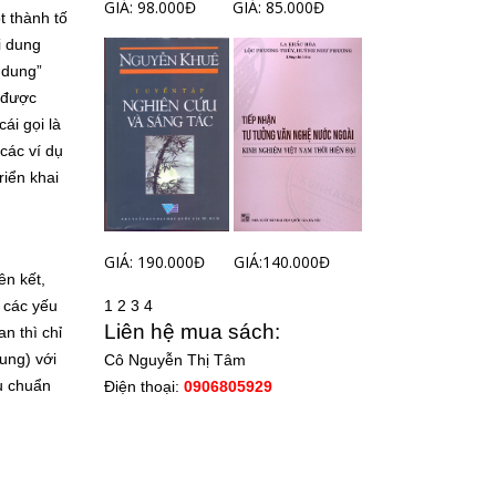
GIÁ: 98.000Đ
GIÁ: 85.000Đ
t thành tố
i dung
i dung”
n được
ái gọi là
các ví dụ
riển khai
GIÁ: 190.000Đ
GIÁ:140.000Đ
ên kết,
1
2
3
4
 các yếu
Liên hệ mua sách:
n thì chỉ
hung) với
Cô Nguyễn Thị Tâm
u chuẩn
Điện thoại:
0906805929