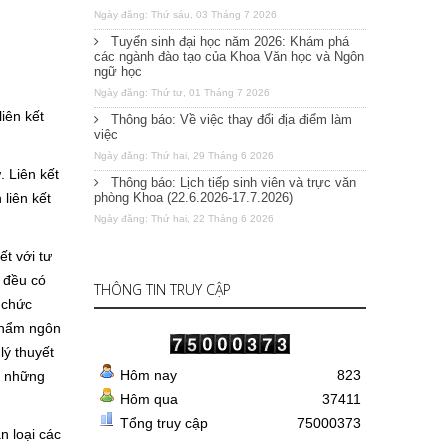
Ngày đăng: Thứ sáu, 03 Tháng 7 2026
Tuyển sinh đại học năm 2026: Khám phá
các ngành đào tạo của Khoa Văn học và Ngôn
ngữ học
Ngày đăng: Thứ tư, 01 Tháng 7 2026
liên kết
Thông báo: Về việc thay đổi địa điểm làm
việc
Ngày đăng: Thứ hai, 29 Tháng 6 2026
 Liên kết
Thông báo: Lịch tiếp sinh viên và trực văn
liên kết
phòng Khoa (22.6.2026-17.7.2026)
Ngày đăng: Thứ hai, 22 Tháng 6 2026
t với tư
 đều có
THÔNG TIN TRUY CẬP
 chức
 phẩm ngôn
lý thuyết
Hôm nay
823
có những
Hôm qua
37411
Tổng truy cập
75000373
n loại các