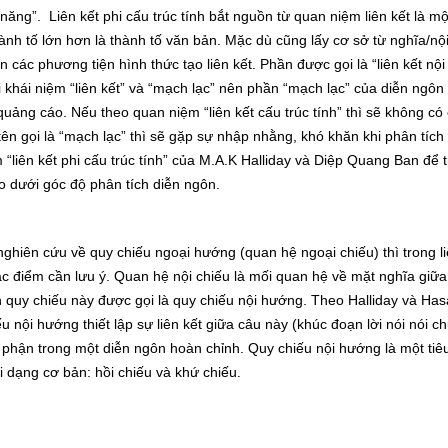
ăng”. Liên kết phi cấu trúc tính bắt nguồn từ quan niệm liên kết là mộ
hành tố lớn hơn là thành tố văn bản. Mặc dù cũng lấy cơ sở từ nghĩa/nộ
n các phương tiện hình thức tạo liên kết. Phần được gọi là “liên kết nộ
i khái niệm “liên kết” và “mạch lạc” nên phần “mạch lạc” của diễn ngô
uảng cáo. Nếu theo quan niệm “liên kết cấu trúc tính” thì sẽ không có c
ên gọi là “mạch lạc” thì sẽ gặp sự nhập nhằng, khó khăn khi phân tích 
 “liên kết phi cấu trúc tính” của M.A.K Halliday và Diệp Quang Ban để t
áo dưới góc độ phân tích diễn ngôn.
ghiên cứu về quy chiếu ngoại hướng (quan hệ ngoại chiếu) thì trong li
ặc điểm cần lưu ý. Quan hệ nội chiếu là mối quan hệ về mặt nghĩa giữa
uy chiếu này được gọi là quy chiếu nội hướng. Theo Halliday và Hasa
u nội hướng thiết lập sự liên kết giữa câu này (khúc đoạn lời nói nói c
phận trong một diễn ngôn hoàn chỉnh. Quy chiếu nội hướng là một tiê
i dạng cơ bản: hồi chiếu và khứ chiếu.