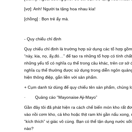
[vợ]: Anh! Người ta tặng hoa nhau kìa!
[chồng] : Bọn trẻ ấy mà.
- Quy chiếu chỉ định
Quy chiếu chỉ định là trường hợp sử dụng các tổ hợp gồm 
“này, kia, nọ, ấy,đó…” để tạo ra những tổ hợp có tính chấ
những yếu tố có nghĩa cụ thể trong câu khác, trên cơ sở 
nghĩa cụ thể thường được sử dụng trong diễn ngôn quản
hiện thông điệp, gắn liền với sản phẩm.
+ Cụm danh từ dùng để quy chiếu tên sản phẩm, chủng l
· Quảng cáo “Mayonaise Aji-Mayo”
Gần đây tôi đã phát hiện ra cách chế biến món kho rất đơ
vào nồi cơm kho, cá kho hoặc thịt ram khi gần nấu xong,
“kích thích” vị giác vô cùng. Bạn có thể tận dụng nước số
nào?