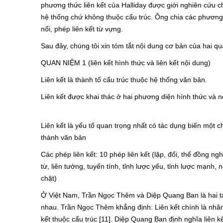
phương thức liên kết của Halliday được giới nghiên cứu c
hệ thống chứ không thuộc cấu trúc. Ông chia các phương t
nối, phép liên kết từ vựng.
Sau đây, chúng tôi xin tóm tắt nội dung cơ bản của hai q
QUAN NIỆM 1 (liên kết hình thức và liên kết nội dung)
Liên kết là thành tố cấu trúc thuộc hệ thống văn bản.
Liên kết được khai thác ở hai phương diện hình thức và n
Liên kết là yếu tố quan trọng nhất có tác dụng biến một c
thành văn bản
Các phép liên kết: 10 phép liên kết (lặp, đối, thế đồng ngh
từ, liên tưởng, tuyến tính, tỉnh lược yếu, tỉnh lược mạnh, n
chặt)
Ở Việt Nam, Trần Ngọc Thêm và Diệp Quang Ban là hai tác g
nhau. Trần Ngọc Thêm khẳng định: Liên kết chính là nhân
kết thuộc cấu trúc [11]. Diệp Quang Ban định nghĩa liên k