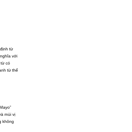
định từ
nghĩa với
 từ có
nh từ thể
-Mayo”
à mùi vị
ng không