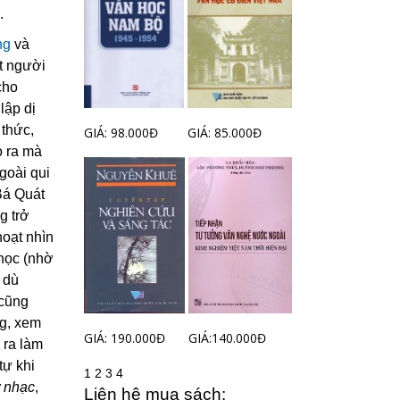
.
ng
và
ột người
cho
lập dị
 thức,
GIÁ: 98.000Đ
GIÁ: 85.000Đ
o ra mà
goài qui
Bá Quát
g trở
hoạt nhìn
 học (nhờ
 dù
 cũng
ng, xem
GIÁ: 190.000Đ
GIÁ:140.000Đ
 ra làm
tự khi
1
2
3
4
ư nhạc
,
Liên hệ mua sách: