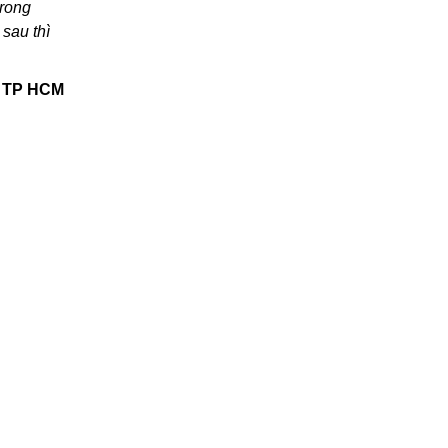
trong
sau thì
p TP HCM