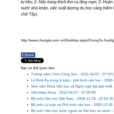
tư liệu; 2- Não trạng thích thơ ca lãng mạn; 3- Hoàn
nước khó khăn, việc xuất dương du học càng hiếm h
chữ Tây).
http://www.chungta.com.vn/Desktop.aspx/ChungTa-SuyN
f
Share
Bạn có thể quan tâm:
Tưởng niệm Trịnh Công Sơn
-
2011-04-01 - 07:00:
Lê Đình Kỵ trong lý luận - phê bình văn học
-
2008-
Sinh viên Khoa Văn học và Ngôn ngữ đạt giải nhất .
Giới thiệu Khoa
-
2012-04-07 - 07:00:00
Bộ môn Văn học Việt Nam
-
2008-12-28 - 02:54:30
Bộ môn Lý luận và Phê bình văn học
-
2008-12-28 
Bộ môn Văn học nước ngoài và Văn học so sánh
-