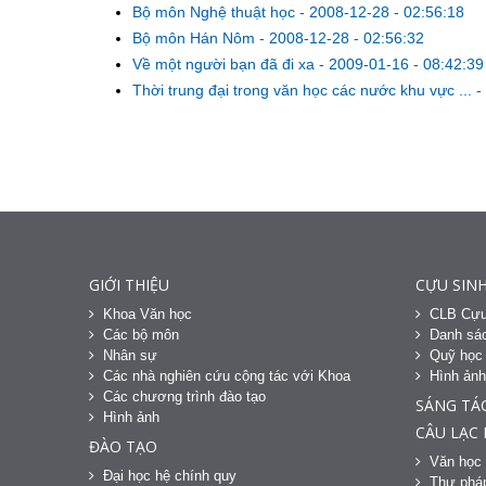
Bộ môn Nghệ thuật học
-
2008-12-28 - 02:56:18
Bộ môn Hán Nôm
-
2008-12-28 - 02:56:32
Về một người bạn đã đi xa
-
2009-01-16 - 08:42:39
Thời trung đại trong văn học các nước khu vực ...
-
GIỚI THIỆU
CỰU SINH
Khoa Văn học
CLB Cựu
Các bộ môn
Danh sác
Nhân sự
Quỹ học
Các nhà nghiên cứu cộng tác với Khoa
Hình ản
Các chương trình đào tạo
SÁNG TÁ
Hình ảnh
CÂU LẠC
ĐÀO TẠO
Văn học 
Đại học hệ chính quy
Thư phá