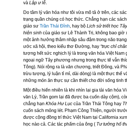
và
Lập ư lễ
.
Do tâm lý văn hóa như tôi vừa mô tả ở trên, các sá
trạng quần chúng có học thức. Chẳng hạn các sách 
giáo sư
Trần Thái Đỉnh
, hay bộ
Lịch sử triết học T
hiện sinh
của giáo sư Lê Thành Trị, không bao giờ x
một ảnh hưởng thâm nhập sâu đậm trong não trạng 
ước xã hội, theo kiểu thơ Đường, hay
“trực chỉ châ
tượng hết sức nghịch lý là trong văn hóa Việt Nam giớ
ngoại ngữ Tây phương nhưng trong thực tế vẫn thíc
Tông). Nói rộng ra là văn chương, triết Đông, và Phật
trừu tượng, lý luận tỉ mỉ, dài dòng) là một thực thể v
những món ăn thực sự cần thiết cho đời sống tinh 
Một điều hiển nhiên là khi nhìn lại gia tài văn hóa 
văn Lý, Trần gom lại đã được ba cuốn dày cộm), cò
chẳng hạn
Khóa Hư Lục
của Trần Thái Tông hay
T
cuốn sách mỏng lét. Phạm Công Thiện, người trướ
được cộng đồng trí thức Việt Nam tại California xưn
học nào cả. Các tác phẩm của ông (
Tư tưởng hố thẳ