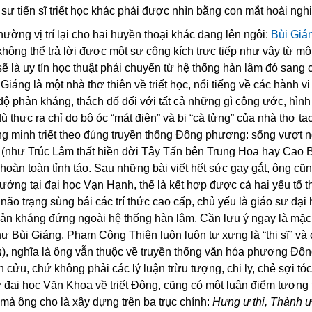
o sư tiến sĩ triết học khác phải được nhìn bằng con mắt hoài nghi
ng vị trí lại cho hai huyền thoại khác đang lên ngôi:
Bùi Giá
c không thể trả lời được một sự công kích trực tiếp như vậy từ m
sẽ là uy tín học thuật phải chuyển từ hệ thống hàn lâm đó sang 
iáng là một nhà thơ thiên về triết học, nổi tiếng về các hành vi 
độ phản kháng, thách đố đối với tất cả những gì công ước, hình
thực ra chỉ do bộ óc “mát điện” và bị “cà tửng” của nhà thơ tạ
ng minh triết theo đúng truyền thống Đông phương: sống vượt n
ác (như Trúc Lâm thất hiền đời Tây Tấn bên Trung Hoa hay Cao 
hoàn toàn tỉnh táo. Sau những bài viết hết sức gay gắt, ông cũn
rưởng tại đại học Vạn Hạnh, thế là kết hợp được cả hai yếu tố t
ão trạng sùng bái các trí thức cao cấp, chủ yếu là giáo sư đại
 phản kháng đứng ngoài hệ thống hàn lâm. Cần lưu ý ngay là mặc
ư Bùi Giáng, Phạm Công Thiện luôn luôn tư xưng là “thi sĩ” và
n
), nghĩa là ông vẫn thuộc về truyền thống văn hóa phương Đô
h cửu, chứ không phải các lý luận trừu tượng, chi ly, chẻ sợi tóc
ư đại học Văn Khoa về triết Đông, cũng có một luận điểm tương 
mà ông cho là xây dựng trên ba trục chính:
Hưng ư thi, Thành 