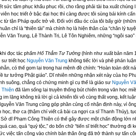
ết sức tâm phục khẩu phục rồi, cho rằng phải tài ba xuất chúng
iên học triết ở bậc đại học thì càng được tôi sùng bái kính cẩ
ọc từ tận Pháp quốc trở về. Đối với đầu óc của tôi bấy giờ (nhữ
ần chỉ là “thiên tài” mà chính họ là hiện thân của “chân lý tuyệt
ễn Văn Trung, Lê Thành Trị, Lê Tôn Nghiêm, những “ngôi sao” 
 khi đọc tác phẩm
Hố Thẳm Tư Tưởng
(hình như xuất bản năm 
o sư triết học
Nguyễn Văn Trung
không tiếc lời và phê phán luận
nhẫn, có thể gom lại trong hai mệnh đề chính: “Hoàn toàn dốt ná
 về tư tưởng Phật giáo”. Dĩ nhiên những nhận xét này của họ P
định suông, chẳng có chứng minh gì cụ thể là giáo sư
Nguyễn Vă
 Thiện
đã làm sống lại truyền thống bút chiến trong văn học m
m lặng không trả lời gì cả khiến tôi vô cùng thất vọng, kết luận
Nguyễn Văn Trung cũng góp phần củng cố nhận định này, vì ôn
n học, thơ ca (thậm chí viết cả bài ca ngợi ca sĩ Thanh Thúy), tụ
ài. Sở dĩ Phạm Công Thiện có thể gây được một chấn động lớn n
á cao, quá “quý tộc,” do bốn chữ “tiến sĩ triết học” thường đi 
ức việc tấn công vào chính bản thân ông đã trở thành sự tấn c