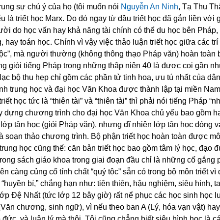
trung sự chú ý của họ (tôi muốn nói
Nguyễn An Ninh
, Tạ Thu Th
là triết học Marx. Do đó ngay từ đầu triết học đã gắn liền với g
người do học vấn hay khả năng tài chính có thể du học bên Pháp
hay toán học. Chính vì vậy việc thảo luận triết học giữa các trí
 tộc”, mà người thường (không thông thạo Pháp văn) hoàn toàn bị
ng giỏi tiếng Pháp trong những thập niên 40 là được coi gần n
u lạc bộ thu hẹp chỉ gồm các phần tử tinh hoa, ưu tú nhất của dân
ình trung học và đại học Văn Khoa được thành lập tại miền Na
ết học tức là “thiên tài” và “thiên tài” thì phải nói tiếng Pháp “n
y dựng chương trình cho đại học Văn Khoa chủ yếu bao gồm ha
 lớp tân học (giỏi Pháp văn), nhưng dĩ nhiên lớp tân học đóng va
 và soạn thảo chương trình. Bộ phận triết học hoàn toàn được m
rung học cũng thế: căn bản triết học bao gồm tâm lý học, đạo đ
c trong sách giáo khoa trong giai đoạn đầu chỉ là những cố gắng 
càng củng cố tính chất “quý tộc” sẵn có trong bộ môn triết vì 
“huyền bí,” chẳng hạn như: tiên thiên, hậu nghiệm, siêu hình, 
lớp Đệ Nhất (tức lớp 12 bây giờ) rất nể phục các học sinh học l
Văn chương, sinh ngữ), vì nếu theo ban A (Lý, hóa vạn vật) hay
 đức, và luận lý mà thôi. Tôi cũng chẳng biết siêu hình học là cái