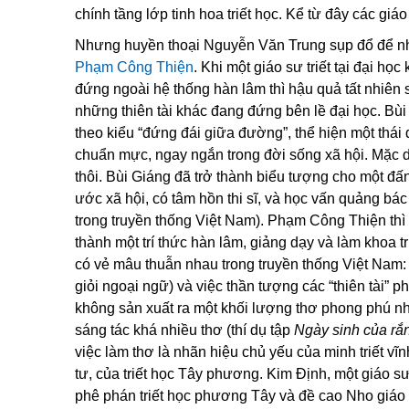
chính tầng lớp tinh hoa triết học. Kể từ đây các giá
Nhưng huyền thoại Nguyễn Văn Trung sụp đổ để nhườ
Phạm Công Thiện
. Khi một giáo sư triết tại đại họ
đứng ngoài hệ thống hàn lâm thì hậu quả tất nhiên 
những thiên tài khác đang đứng bên lề đại học. Bùi G
theo kiểu “đứng đái giữa đường”, thể hiện một thái 
chuẩn mực, ngay ngắn trong đời sống xã hội. Mặc dù 
thôi. Bùi Giáng đã trở thành biểu tượng cho một đấ
ước xã hội, có tâm hồn thi sĩ, và học vấn quảng b
trong truyền thống Việt Nam). Phạm Công Thiện thì 
thành một trí thức hàn lâm, giảng dạy và làm khoa t
có vẻ mâu thuẫn nhau trong truyền thống Việt Nam: n
giỏi ngoại ngữ) và việc thần tượng các “thiên tài”
không sản xuất ra một khối lượng thơ phong phú nh
sáng tác khá nhiều thơ (thí dụ tập
Ngày sinh của rắ
việc làm thơ là nhãn hiệu chủ yếu của minh triết vĩn
tư, của triết học Tây phương. Kim Định, một giáo s
phê phán triết học phương Tây và đề cao Nho giáo 