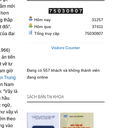
 lắm mới
n hơn
ng thập
Hôm nay
31257
 đối”.
Hôm qua
37411
của đại
Tổng truy cập
75030807
Visitors Counter
1966)
 án tiến
t về tư
Đang có 557 khách và không thành viên
hạm giờ
đang online
n Trung
iền Nam
: “Vậy là
SÁCH BÁN TẠI KHOA
g hầu
c ngữ,
hư vậy vì
kèm theo
ông vào