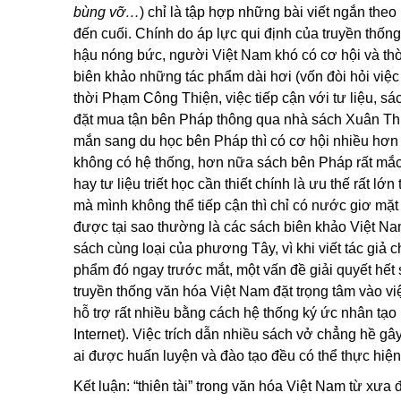
bùng vỡ…
) chỉ là tập hợp những bài viết ngắn theo
đến cuối. Chính do áp lực qui định của truyền thống
hậu nóng bức, người Việt Nam khó có cơ hội và thời
biên khảo những tác phẩm dài hơi (vốn đòi hỏi việc
thời Phạm Công Thiện, việc tiếp cận với tư liệu, sác
đặt mua tận bên Pháp thông qua nhà sách Xuân Th
mắn sang du học bên Pháp thì có cơ hội nhiều hơn t
không có hệ thống, hơn nữa sách bên Pháp rất mắc,
hay tư liệu triết học cần thiết chính là ưu thế rất lớ
mà mình không thể tiếp cận thì chỉ có nước giơ mặt 
được tại sao thường là các sách biên khảo Việt Nam r
sách cùng loại của phương Tây, vì khi viết tác giả 
phẩm đó ngay trước mắt, một vấn đề giải quyết hết
truyền thống văn hóa Việt Nam đặt trọng tâm vào v
hỗ trợ rất nhiều bằng cách hệ thống ký ức nhân tạo
Internet). Việc trích dẫn nhiều sách vở chẳng hề gâ
ai được huấn luyện và đào tạo đều có thể thực hiệ
Kết luận: “thiên tài” trong văn hóa Việt Nam từ xưa