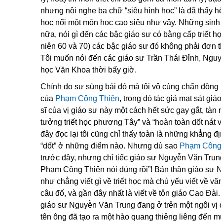
nhưng nội nghe ba chữ “siêu hình học” là đã thấy h
học nổi một môn học cao siêu như vậy. Những sinh v
nữa, nói gì đến các bậc giáo sư có bằng cấp triết h
niên 60 và 70) các bậc giáo sư đó không phải đơn thu
Tôi muốn nói đến các giáo sư Trần Thái Đỉnh, Nguy
học Văn Khoa thời bấy giờ.
Chính do sự sùng bái đó mà tôi vô cùng chấn động
của
Phạm Công Thiện
, trong đó tác giả mạt sát giá
sĩ của vị giáo sư này một cách hết sức gay gắt, tàn 
tưởng triết học phương Tây” và “hoàn toàn dốt nát
đây đọc lại tôi cũng chỉ thấy toàn là những khẳng 
“dốt” ở những điểm nào. Nhưng dù sao
Phạm Công
trước đây, nhưng chỉ tiếc giáo sư Nguyễn Văn Trung i
Phạm Công Thiện nói đúng rồi”! Bản thân giáo sư 
như chẳng viết gì về triết học mà chủ yếu viết về vă
câu đố, và gần đây nhất là viết về tôn giáo Cao Đ
giáo sư Nguyễn Văn Trung đang ở trên một ngôi vị qu
tên ông đã tạo ra một hào quang thiêng liêng đến m