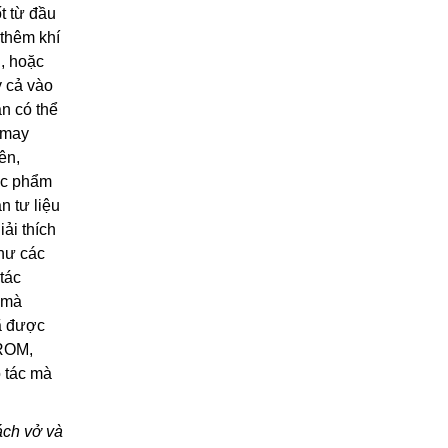
ốt từ đầu
 thêm khí
i, hoặc
y cả vào
ẫn có thể
 may
ên,
tác phẩm
n tư liệu
ải thích
như các
tác
 mà
đã được
 ROM,
o tác mà
ách vở và