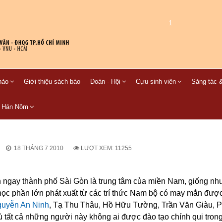
1
hảo
Giới thiệu sách báo
Đoàn - Hội
Cựu sinh viên
Sáng tác &
C Hán Nôm
18 THÁNG 7 2010
LƯỢT XEM: 11255
nh ngay thành phố Sài Gòn là trung tâm của miền Nam, giống n
 học phần lớn phát xuất từ các trí thức Nam bộ có may mắn được
uyễn An Ninh
, Tạ Thu Thâu, Hồ Hữu Tường, Trần Văn Giàu, 
tất cả những người này không ai được đào tạo chính qui tron