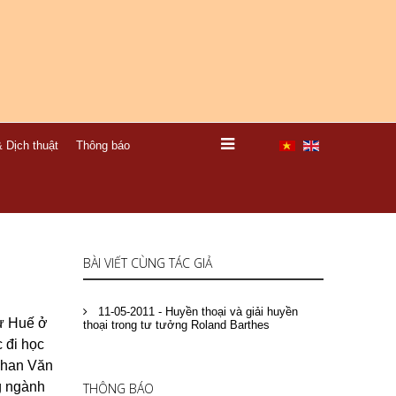
 Dịch thuật
Thông báo
BÀI VIẾT CÙNG TÁC GIẢ
11-05-2011 - Huyền thoại và giải huyền
hư Huế ở
thoại trong tư tưởng Roland Barthes
 đi học
Phan Văn
g ngành
THÔNG BÁO