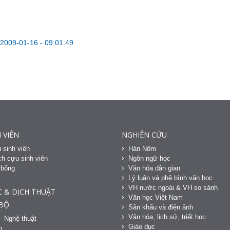
2009-01-16 - 09:01:49
 VIÊN
NGHIÊN CỨU
 sinh viên
Hán Nôm
h cựu sinh viên
Ngôn ngữ học
 bổng
Văn hóa dân gian
h
Lý luận và phê bình văn học
VH nước ngoài & VH so sánh
C & DỊCH THUẬT
Văn học Việt Nam
 BỘ
Sân khấu và điện ảnh
Văn hóa, lịch sử, triết học
- Nghệ thuật
Giáo dục
p