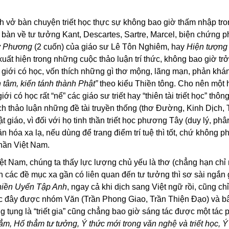
ch vở bàn chuyện triết học thực sự không bao giờ thấm nhập tr
bàn về tư tưởng Kant, Descartes, Sartre, Marcel, biện chứng p
ây Phương
(2 cuốn) của giáo sư Lê Tôn Nghiêm, hay
Hiện tượng
uất hiện trong những cuộc thảo luận trí thức, không bao giờ tr
giới có học, vốn thích những gì thơ mộng, lãng mạn, phản khá
n tâm, kiến tánh thành Phật”
theo kiểu Thiền tông. Cho nên một 
i có học rất “nể” các giáo sư triết hay “thiên tài triết học” thôn
h thảo luận những đề tài truyền thống (thơ Đường, Kinh Dịch, 
 giáo, vì đối với họ tinh thần triết học phương Tây (duy lý, phân
ăn hóa xa lạ, nếu dùng để trang điểm trí tuệ thì tốt, chứ không ph
thần Việt Nam.
Việt Nam, chúng ta thấy lực lượng chủ yếu là thơ (chẳng hạn chỉ 
n các đề mục xa gần có liên quan đến tư tưởng thì sơ sài ngắn 
hiền Uyển Tập Anh
, ngay cả khi dịch sang Việt ngữ rồi, cũng chỉ
c đây được nhóm Văn (Trần Phong Giao, Trần Thiện Đạo) và b
g tụng là “triết gia” cũng chẳng bao giờ sáng tác được một tác p
m, Hố thẳm tư tưởng, Ý thức mới trong văn nghệ và triết học, Ý