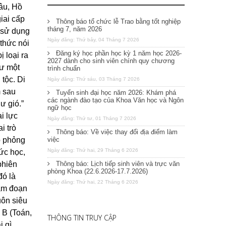
âu, Hồ
iai cấp
Thông báo tổ chức lễ Trao bằng tốt nghiệp
tháng 7, năm 2026
, sử dụng
Ngày đăng: Thứ bảy, 04 Tháng 7 2026
 thức nói
Đăng ký học phần học kỳ 1 năm học 2026-
 loại ra
2027 dành cho sinh viên chính quy chương
hư một
trình chuẩn
 tộc. Di
Ngày đăng: Thứ sáu, 03 Tháng 7 2026
m sau
Tuyển sinh đại học năm 2026: Khám phá
các ngành đào tạo của Khoa Văn học và Ngôn
hư gió.”
ngữ học
i lực
Ngày đăng: Thứ tư, 01 Tháng 7 2026
i trò
Thông báo: Về việc thay đổi địa điểm làm
ô phỏng
việc
Ngày đăng: Thứ hai, 29 Tháng 6 2026
ức học,
phiên
Thông báo: Lịch tiếp sinh viên và trực văn
phòng Khoa (22.6.2026-17.7.2026)
đó là
Ngày đăng: Thứ hai, 22 Tháng 6 2026
tam đoạn
uôn siêu
 B (Toán,
THÔNG TIN TRUY CẬP
 gì,