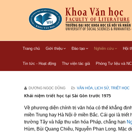
Trang chủ
Giới thiệu
Đào tạo
Nghiên cứu
Hội t
Tin tức - Hoạt động
Thư viện tác giả
Phòng Tư liệu và N
DƯƠNG NGỌC DŨNG
VĂN HÓA, LỊCH SỬ, TRIẾT HỌC
Khái niệm triết học tại Sài Gòn trước 1975
Về phương diện chính trị văn hóa có thể khẳng đị
miền Trung hay Hà Nội ở miền Bắc. Cái gọi là triết
trường Tây và hấp thu văn hóa Pháp, chẳng hạn
Ng
Hùm, Bùi Quang Chiêu, Nguyễn Phan Long. Mặc dù 