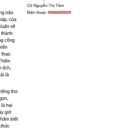
Cô Nguyễn Thị Tâm
Điện thoại:
0906805929
ong não
háp, của
 luận về
ở thành
ng công
hiện
g thạo
Thiền
 tích,
ải là
riêng thơ
gọn,
 là hai
ây giờ
hẩm triết
 thức