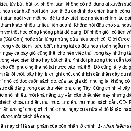
 kiểu tùy bút, bút ký, phiếm luận, không có nội dung gì xuyên su
, hoàn cảnh xã hội luôn luôn thiếu ổn định do chiến tranh, cộng
 gian ngồi yên một nơi để tư duy triết học nghiêm chỉnh lâu dà
 tham khảo nhiều tư liệu liên quan). Không nói đâu cho xa, nga
h vở triết học cũng không phải dễ dàng. Dĩ nhiên giới có tiền v
u (Sài Gòn) hoặc săn lùng những cửa hiệu sách cũ. Giới được
rong việc kiếm “bửu bối”, nhưng tất cả đều hoàn toàn ngẫu nhi
 ngay cả bây giờ cũng thế, cho nên việc thử trong tay những 
n trong việc biên khảo hay bút chiến. Khi đối phương trích dẫn toà
cho đối phương tha hồ tạt nước vào mà thôi. Đó cũng là lý do gi
ất lôi thôi, bầy hầy, ít khi ghi chú, chú thích cẩn thận đầy đủ 
chỉ nhớ có đọc cuốn sách đó, của tác giả đó, nhưng lại không có 
 sức dễ dàng trong các thư viện phương Tây. Cũng chính vì vậy
iệc nhớ nhiều, một khả năng tuy vẫn cần thiết hiện nay nhưng 
 (bách khoa, tự điển, thư mục, tự điển, thư mục, sách dẫn, CD-
y “ấn tượng” cho giới trí thức như ngày xưa nữa vì đó là tác tha
n được một cách dễ dàng.
 đến nay chỉ là sản phẩm của bốn nhân tố chính:
1- Khan hiếm s