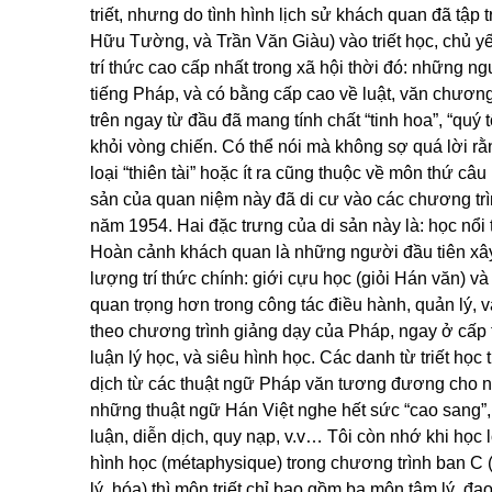
triết, nhưng do tình hình lịch sử khách quan đã tập 
Hữu Tường, và Trần Văn Giàu) vào triết học, chủ yếu 
trí thức cao cấp nhất trong xã hội thời đó: những 
tiếng Pháp, và có bằng cấp cao về luật, văn chương, 
trên ngay từ đầu đã mang tính chất “tinh hoa”, “quý
khỏi vòng chiến. Có thể nói mà không sợ quá lời rằ
loại “thiên tài” hoặc ít ra cũng thuộc về môn thứ câ
sản của quan niệm này đã di cư vào các chương tr
năm 1954. Hai đặc trưng của di sản này là: học nổi tri
Hoàn cảnh khách quan là những người đầu tiên xâ
lượng trí thức chính: giới cựu học (giỏi Hán văn) và
quan trọng hơn trong công tác điều hành, quản lý,
theo chương trình giảng dạy của Pháp, ngay ở cấp t
luận lý học, và siêu hình học. Các danh từ triết họ
dịch từ các thuật ngữ Pháp văn tương đương cho nên 
những thuật ngữ Hán Việt nghe hết sức “cao sang”, 
luận, diễn dịch, quy nạp, v.v… Tôi còn nhớ khi học 
hình học (métaphysique) trong chương trình ban C (
lý, hóa) thì môn triết chỉ bao gồm ba môn tâm lý, đạo