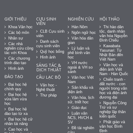
GIỚI THIỆU
CỰU SINH
NGHIÊN CỨU
HỘI THẢO
VIÊN
Khoa Văn học
Hán Nôm
Thi hào dân
CLB Cựu sinh
tộc, danh nhân
Các bộ môn
Ngôn ngữ học
viên
văn hóa Nguyễn
Nhân sự
Văn hóa dân
Đình Chiểu
Danh sách
gian
Các nhà
cựu sinh viên
Kawabata
nghiên cứu cộng
Lý luận và
Yasunari: Từ
Quỹ học bổng
tác với Khoa
phê bình văn
Nhật Bản đến
Hình ảnh
học
Các chương
Việt Nam
trình đào tạo
VH nước
SÁNG TÁC &
Văn học và
ngoài & VH so
Hình ảnh
DỊCH THUẬT
điện ảnh Việt
sánh
Nam - Hàn Quốc
ĐÀO TẠO
CÂU LẠC BỘ
Văn học Việt
Chiến tranh -
Nam
đất nước - con
Đại học hệ
Văn học -
Sân khấu và
người trong văn
chính quy
Nghệ thuật
điện ảnh
học và điện ảnh
Đại học hệ
Thư pháp
đương đại
Văn hóa, lịch
vừa làm vừa
sử, triết học
Nguyễn Công
học
Trứ và sự
Giáo dục
Đại học hệ
nghiệp lập thân
Luận văn
đào tạo từ xa
kiến quốc
NCS, HVCH &
Đại học hệ cử
Phật giáo và
SV
nhân tài năng
văn học Bình
Đề tài nghiên
Cao học và
Định
cứu