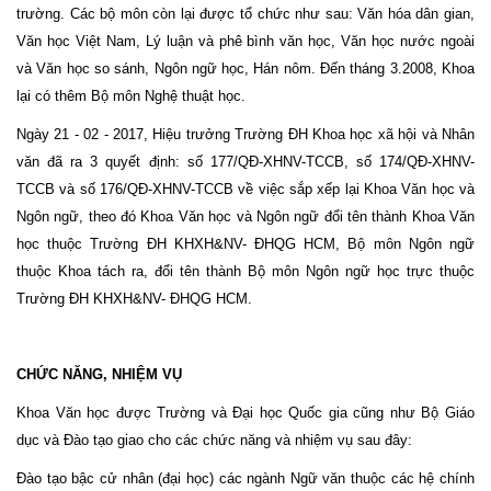
trường. Các bộ môn còn lại được tổ chức như sau: Văn hóa dân gian,
Văn học Việt Nam, Lý luận và phê bình văn học, Văn học nước ngoài
và Văn học so sánh, Ngôn ngữ học, Hán nôm. Đến tháng 3.2008, Khoa
lại có thêm Bộ môn Nghệ thuật học.
Ngày 21 - 02 - 2017, Hiệu trưởng Trường ĐH Khoa học xã hội và Nhân
văn đã ra 3 quyết định: số 177/QĐ-XHNV-TCCB, số 174/QĐ-XHNV-
TCCB và số 176/QĐ-XHNV-TCCB về việc sắp xếp lại Khoa Văn học và
Ngôn ngữ, theo đó Khoa Văn học và Ngôn ngữ đổi tên thành Khoa Văn
học thuộc Trường ĐH KHXH&NV- ĐHQG HCM, Bộ môn Ngôn ngữ
thuộc Khoa tách ra, đổi tên thành Bộ môn Ngôn ngữ học trực thuộc
Trường ĐH KHXH&NV- ĐHQG HCM.
CHỨC NĂNG, NHIỆM VỤ
Khoa Văn học được Trường và Đại học Quốc gia cũng như Bộ Giáo
dục và Đào tạo giao cho các chức năng và nhiệm vụ sau đây:
Đào tạo bậc cử nhân (đại học) các ngành Ngữ văn thuộc các hệ chính