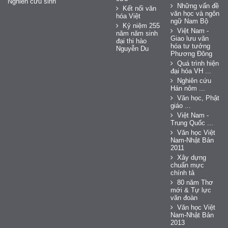
Nghiên cứu sinh
Những vấn đề
Kết nối văn
văn học và ngôn
hóa Việt
ngữ Nam Bộ
Kỷ niệm 255
Việt Nam -
năm năm sinh
Giao lưu văn
đại thi hào
hóa tư tưởng
Nguyễn Du
Phương Đông
Quá trình hiện
đại hóa VH ...
Nghiên cứu
Hán nôm ...
Văn học, Phật
giáo ...
Việt Nam -
Trung Quốc ...
Văn học Việt
Nam-Nhật Bản
2011
Xây dựng
chuẩn mực
chính tả
80 năm Thơ
mới & Tự lực
văn đoàn
Văn học Việt
Nam-Nhật Bản
2013