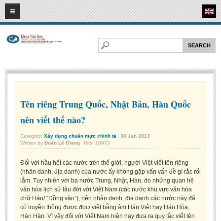
09
08
2026
HOME
ABOUT FL
Faculty of Literature
Departments
Department of Vietnamese Literature
Tên riêng Trung Quốc, Nhật Bản, Hàn Quốc
Department of Literary Theory and Criticism
nên viết thế nào?
Department of Foreign Literatures and Comparative Literature
Category:
Xây dựng chuẩn mực chính tả
30
Jan
2013
Written by
Đoàn Lê Giang
Hits: 16973
Department of Sinology-Nom Studies
Department of Arts Studies
Đối với hầu hết các nước trên thế giới, người Việt viết tên riêng
(nhân danh, địa danh) của nước ấy không gặp vấn vấn đề gì rắc rối
Center of Sinology and Nom Studies
lắm. Tuy nhiên với ba nước Trung, Nhật, Hàn, do những quan hệ
văn hóa lịch sử lâu đời với Việt Nam (các nước khu vực văn hóa
Images - Events
chữ Hán/ “Đồng văn”), nên nhân danh, địa danh các nước này đã
có truyền thống được đọc/ viết bằng âm Hán Việt hay Hán Hòa,
ACADEMIC
Hán Hàn. Vì vậy đối với Việt Nam hiện nay đưa ra quy tắc viết tên