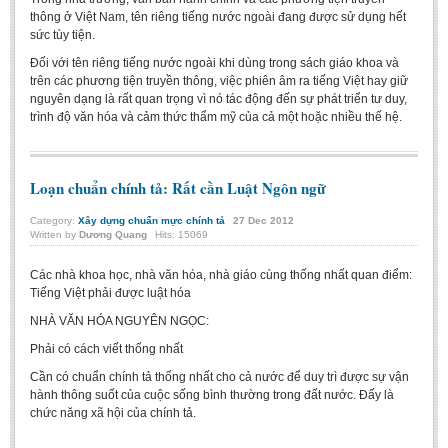
thông ở Việt Nam, tên riêng tiếng nước ngoài đang được sử dụng hết
BA, MA, PhD. Theses
sức tùy tiện.
CONFERENCE
Đối với tên riêng tiếng nước ngoài khi dùng trong sách giáo khoa và
trên các phương tiện truyền thông, việc phiên âm ra tiếng Việt hay giữ
Studies on Vietnamese and Korean Literature and Films
nguyên dạng là rất quan trọng vì nó tác động đến sự phát triển tư duy,
trình độ văn hóa và cảm thức thẩm mỹ của cả một hoặc nhiều thế hệ.
Modernization process in Japanese literature and in the literatures of
East-Asian region
Studies on Sinology & Nom
Loạn chuẩn chính tả: Rất cần Luật Ngôn ngữ
Vietnamese and Japanese Literature Viewed from an East Asian
Category:
Xây dựng chuẩn mực chính tả
27
Dec
2012
Perspective
Written by
Dương Quang
Hits: 15069
To Build a Standard Orthography in Schools and the Media
Các nhà khoa học, nhà văn hóa, nhà giáo cùng thống nhất quan điểm:
80 Years of New Poetry and the Self-Reliant Literary Group
Tiếng Việt phải được luật hóa
ALUMNI
NHÀ VĂN HÓA NGUYÊN NGỌC:
Phải có cách viết thống nhất
Alumni Association
Cần có chuẩn chính tả thống nhất cho cả nước để duy trì được sự vận
Scholarship Fund
hành thông suốt của cuộc sống bình thường trong đất nước. Đấy là
chức năng xã hội của chính tả.
STUDENT ACTIVITIES