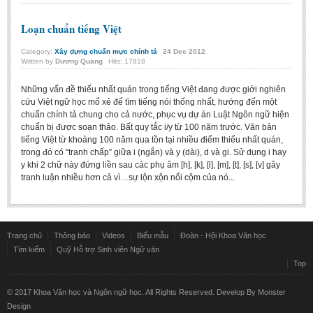
Literature Club
Loạn chuẩn tiếng Việt
Calligraphy Club
Category:
Xây dựng chuẩn mực chính tả
24
Dec
2012
Written by
Dương Quang
Hits: 17818
Những vấn đề thiếu nhất quán trong tiếng Việt đang được giới nghiên
cứu Việt ngữ học mổ xẻ để tìm tiếng nói thống nhất, hướng đến một
chuẩn chính tả chung cho cả nước, phục vụ dự án Luật Ngôn ngữ hiện
chuẩn bị được soạn thảo. Bất quy tắc i/y từ 100 năm trước. Văn bản
tiếng Việt từ khoảng 100 năm qua tồn tại nhiều điểm thiếu nhất quán,
trong đó có “tranh chấp” giữa i (ngắn) và y (dài), d và gi. Sử dụng i hay
y khi 2 chữ này đứng liền sau các phụ âm [h], [k], [l], [m], [t], [s], [v] gây
tranh luận nhiều hơn cả vì…sự lộn xộn nổi cộm của nó...
Trang chủ
Thông báo
Videos
Biểu mẫu
Đoàn - Hội Khoa Văn học
Tìm kiếm
Quỹ Hỗ trợ Sinh viên Ngữ văn
Top
© 2017 Khoa Văn học và Ngôn ngữ học. All Rights Reserved. Develop By
Monster
Design