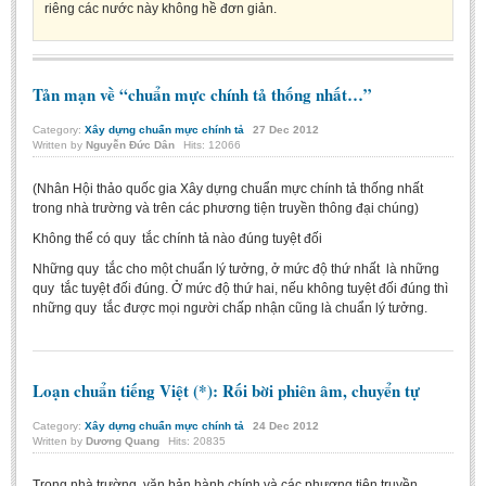
riêng các nước này không hề đơn giản.
Undergraduate: Regular Degree
Undergraduate: Honor Degree
Postgraduate
Tản mạn về “chuẩn mực chính tả thống nhất…”
LITERARY WRITINGS & TRANSLATING
Category:
Xây dựng chuẩn mực chính tả
27
Dec
2012
Written by
Nguyễn Đức Dân
Hits: 12066
RESEARCH
(Nhân Hội thảo quốc gia Xây dựng chuẩn mực chính tả thống nhất
Sinology & Nom
trong nhà trường và trên các phương tiện truyền thông đại chúng)
Linguistics
Không thể có quy tắc chính tả nào đúng tuyệt đối
Những quy tắc cho một chuẩn lý tưởng, ở mức độ thứ nhất là những
Vietnamese Folk Culture
quy tắc tuyệt đối đúng. Ở mức độ thứ hai, nếu không tuyệt đối đúng thì
Literary Theory & Criticism
những quy tắc được mọi người chấp nhận cũng là chuẩn lý tưởng.
Vietnamese Literature
Foreign Literatures & Comparative Literature
Loạn chuẩn tiếng Việt (*): Rối bời phiên âm, chuyển tự
Theater and Film
Category:
Xây dựng chuẩn mực chính tả
24
Dec
2012
Culture - History - Philosophy
Written by
Dương Quang
Hits: 20835
Education
Trong nhà trường, văn bản hành chính và các phương tiện truyền