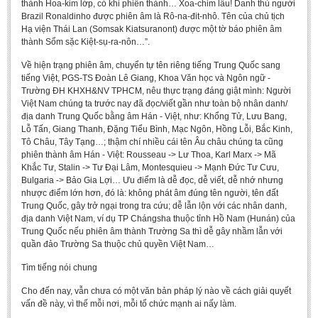
thành Hoa-kim lớp, có khi phiên thành… Xoa-chim lâu! Danh thủ người
BA, MA, PhD. Theses
Brazil Ronaldinho được phiên âm là Rô-na-đit-nhô. Tên của chủ tịch
Hạ viện Thái Lan (Somsak Kiatsuranont) được một tờ báo phiên âm
CONFERENCE
thành Sổm sặc Kiệt-sụ-ra-nôn…”.
Studies on Vietnamese and Korean Literature and Films
Về hiện trạng phiên âm, chuyển tự tên riêng tiếng Trung Quốc sang
tiếng Việt, PGS-TS Đoàn Lê Giang, Khoa Văn học và Ngôn ngữ -
Modernization process in Japanese literature and in the literatures of
Trường ĐH KHXH&NV TPHCM, nêu thực trạng đáng giật mình: Người
East-Asian region
Việt Nam chúng ta trước nay đã đọc/viết gần như toàn bộ nhân danh/
địa danh Trung Quốc bằng âm Hán - Việt, như: Khổng Tử, Lưu Bang,
Studies on Sinology & Nom
Lỗ Tấn, Giang Thanh, Đặng Tiểu Bình, Mạc Ngôn, Hồng Lỗi, Bắc Kinh,
Tô Châu, Tây Tạng…; thậm chí nhiều cái tên Âu châu chúng ta cũng
Vietnamese and Japanese Literature Viewed from an East Asian
phiên thành âm Hán - Việt: Rousseau -> Lư Thoa, Karl Marx -> Mã
Perspective
Khắc Tư, Stalin -> Tư Đại Lâm, Montesquieu -> Mạnh Đức Tư Cưu,
Bulgaria -> Bảo Gia Lợi… Ưu điểm là dễ đọc, dễ viết, dễ nhớ nhưng
To Build a Standard Orthography in Schools and the Media
nhược điểm lớn hơn, đó là: không phát âm đúng tên người, tên đất
80 Years of New Poetry and the Self-Reliant Literary Group
Trung Quốc, gây trở ngại trong tra cứu; dễ lẫn lộn với các nhân danh,
địa danh Việt Nam, ví dụ TP Chángsha thuộc tỉnh Hồ Nam (Hunán) của
ALUMNI
Trung Quốc nếu phiên âm thành Trường Sa thì dễ gây nhầm lẫn với
quần đảo Trường Sa thuộc chủ quyền Việt Nam…
Alumni Association
Tìm tiếng nói chung
Scholarship Fund
Cho đến nay, vẫn chưa có một văn bản pháp lý nào về cách giải quyết
STUDENT ACTIVITIES
vấn đề này, vì thế mỗi nơi, mỗi tổ chức mạnh ai nấy làm.