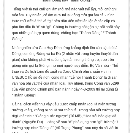
Thánh Dóng hay Thánh Gióng?
Tiếng Việt là thứ chữ ghi âm (nói thế nào viết thế ấy), mỗi chữ ghi
một âm. Tuy nhiên, có âm vị /z/ thì lại đồng thời ghi âm cả 2 hình
thức chữ viết là “d” và “gi” nên dẫn đến việc lẫn lộn ở các cặp có
phụ âm đầu là “d” và “gi”. Chúng ta thường bắt gặp sự bất nhất này
qua những tổ hợp quen dùng, chẳng hạn “Thánh Dóng” / “Thánh
Gióng”.
Nhà nghiên cứu Cao Huy Đỉnh từng khẳng định tên của cậu bé là
Dóng, con ông Đùng và bà Đà (2 nhân vật trong truyền thuyết dân
gian) chứ không phải vì suốt ngày nằm trong thúng tre, treo trên
gióng nên gọi là Gióng như mọi người suy diễn. Bộ Văn hóa - Thể
thao và Du lịch từng đề xuất và được Chính phủ chuẩn y trình
UNESCO hồ sơ đề nghị công nhận “Lễ hội Thánh Dóng” là di sản
văn hóa phi vật thể của nhân loại. Tuy nhiên, trong Công văn 5299
của Văn phòng Chính phủ ban hành ngày 4-8-2009 thì lại dùng từ
“Thánh Gióng”!
Cả hai cách viết như vậy đều được chấp nhận (gọi là hiện tượng
“lưỡng khả”), không bị coi là sai chính tả. Trong hầu hết trường hợp
d/gi khác như “Giòng nước ngược” (Tú Mỡ), “Hoa trôi bèo giạt đã
đành” (Nguyễn Du)… càng về sau “d” phổ dụng hơn “gi”, trừ một ít
trường hợp như “Dông tố” (Vũ Trọng Phụng”, sau này đa số viết là