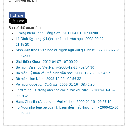
am-chuyen-tu.htm
f
Share
Bạn có thể quan tâm:
Tưởng niệm Trịnh Công Sơn
-
2011-04-01 - 07:00:00
Lê Đình Kỵ trong lý luận - phê bình văn học
-
2008-09-13 -
11:45:20
Sinh viên Khoa Văn học và Ngôn ngữ đạt giải nhất ...
-
2008-09-17
- 10:46:00
Giới thiệu Khoa
-
2012-04-07 - 07:00:00
Bộ môn Văn học Việt Nam
-
2008-12-28 - 02:54:30
Bộ môn Lý luận và Phê bình văn học
-
2008-12-28 - 02:54:57
Bộ môn Hán Nôm
-
2008-12-28 - 02:56:32
Về một người bạn đã đi xa
-
2009-01-16 - 08:42:39
Thời trung đại trong văn học các nước khu vực ...
-
2009-01-16 -
09:01:49
Hans Christian Andersen - Đời và thơ
-
2009-01-16 - 09:27:19
Từ Ngôi nhà búp bê của H. Ibsen đến Tiếc thương ...
-
2009-01-16
- 10:25:36