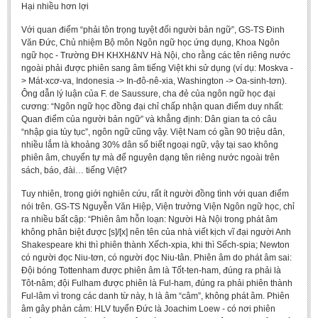
Hại nhiều hơn lợi
Undergraduate: Regular Degree
Với quan điểm “phải tôn trọng tuyệt đối người bản ngữ”, GS-TS Đinh
Undergraduate: Honor Degree
Văn Đức, Chủ nhiệm Bộ môn Ngôn ngữ học ứng dụng, Khoa Ngôn
Postgraduate
ngữ học - Trường ĐH KHXH&NV Hà Nội, cho rằng các tên riêng nước
ngoài phải được phiên sang âm tiếng Việt khi sử dụng (ví dụ: Moskva -
LITERARY WRITINGS & TRANSLATING
> Mát-xcơ-va, Indonesia -> In-đô-nê-xia, Washington -> Oa-sinh-tơn).
Ông dẫn lý luận của F. de Saussure, cha đẻ của ngôn ngữ học đại
cương: “Ngôn ngữ học đồng đại chỉ chấp nhận quan điểm duy nhất:
RESEARCH
Quan điểm của người bản ngữ” và khẳng định: Dân gian ta có câu
“nhập gia tùy tục”, ngôn ngữ cũng vậy. Việt Nam có gần 90 triệu dân,
Sinology & Nom
nhiều lắm là khoảng 30% dân số biết ngoại ngữ, vậy tại sao không
Linguistics
phiên âm, chuyển tự mà để nguyên dạng tên riêng nước ngoài trên
sách, báo, đài… tiếng Việt?
Vietnamese Folk Culture
Tuy nhiên, trong giới nghiên cứu, rất ít người đồng tình với quan điểm
Literary Theory & Criticism
nói trên. GS-TS Nguyễn Văn Hiệp, Viện trưởng Viện Ngôn ngữ học, chỉ
ra nhiều bất cập: “Phiên âm hỗn loạn: Người Hà Nội trong phát âm
Vietnamese Literature
không phân biệt được [s]/[x] nên tên của nhà viết kịch vĩ đại người Anh
Foreign Literatures & Comparative Literature
Shakespeare khi thì phiên thành Xếch-xpia, khi thì Sếch-spia; Newton
có người đọc Niu-tơn, có người đọc Niu-tân. Phiên âm do phát âm sai:
Theater and Film
Đội bóng Tottenham được phiên âm là Tốt-ten-ham, đúng ra phải là
Tôt-nâm; đội Fulham được phiên là Ful-ham, đúng ra phải phiên thành
Culture - History - Philosophy
Ful-lâm vì trong các danh từ này, h là âm “câm”, không phát âm. Phiên
âm gây phản cảm: HLV tuyển Đức là Joachim Loew - có nơi phiên
Education