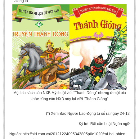
“Giông tố”.
Một bìa sách của NXB Mỹ thuật viết “Thánh Dóng” nhưng ở một bìa
khác cũng của NXB này lại viết “Thánh Gióng”
(*) Xem Báo Người Lao Động từ số ra ngày 24-12
Kỳ tới: Rất cần Luật Ngôn ngữ
Nguồn: http://nld.com.vn/20121224095343805p0c1020/roi-boi-phien-