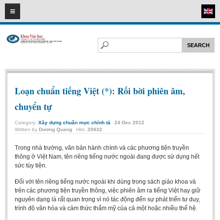
09
08
2026
HOME
ABOUT FL
Faculty of Literature
Departments
Loạn chuẩn tiếng Việt (*): Rối bời phiên âm,
Department of Vietnamese Literature
chuyển tự
Department of Literary Theory and Criticism
Category:
Xây dựng chuẩn mực chính tả
24
Dec
2012
Department of Foreign Literatures and Comparative Literature
Written by
Dương Quang
Hits:
20832
Department of Sinology-Nom Studies
Trong nhà trường, văn bản hành chính và các phương tiện truyền
thông ở Việt Nam, tên riêng tiếng nước ngoài đang được sử dụng hết
Department of Arts Studies
sức tùy tiện.
Center of Sinology and Nom Studies
Đối với tên riêng tiếng nước ngoài khi dùng trong sách giáo khoa và
trên các phương tiện truyền thông, việc phiên âm ra tiếng Việt hay giữ
Images - Events
nguyên dạng là rất quan trọng vì nó tác động đến sự phát triển tư duy,
ACADEMIC
trình độ văn hóa và cảm thức thẩm mỹ của cả một hoặc nhiều thế hệ.