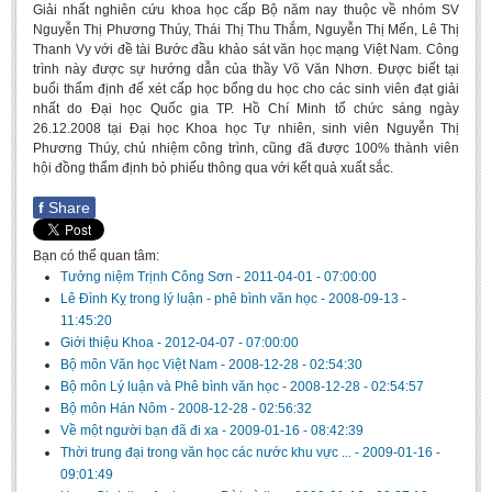
Giải nhất nghiên cứu khoa học cấp Bộ năm nay thuộc về nhóm SV
Undergraduate: Regular Degree
Nguyễn Thị Phương Thúy, Thái Thị Thu Thắm, Nguyễn Thị Mến, Lê Thị
Undergraduate: Honor Degree
Thanh Vy với đề tài Bước đầu khảo sát văn học mạng Việt Nam. Công
trình này được sự hướng dẫn của thầy Võ Văn Nhơn. Được biết tại
Postgraduate
buổi thẩm định để xét cấp học bổng du học cho các sinh viên đạt giải
nhất do Đại học Quốc gia TP. Hồ Chí Minh tổ chức sáng ngày
LITERARY WRITINGS & TRANSLATING
26.12.2008 tại Đại học Khoa học Tự nhiên, sinh viên Nguyễn Thị
Phương Thúy, chủ nhiệm công trình, cũng đã được 100% thành viên
RESEARCH
hội đồng thẩm định bỏ phiếu thông qua với kết quả xuất sắc.
Sinology & Nom
f
Share
Linguistics
Bạn có thể quan tâm:
Vietnamese Folk Culture
Tưởng niệm Trịnh Công Sơn
-
2011-04-01 - 07:00:00
Lê Đình Kỵ trong lý luận - phê bình văn học
-
2008-09-13 -
Literary Theory & Criticism
11:45:20
Vietnamese Literature
Giới thiệu Khoa
-
2012-04-07 - 07:00:00
Bộ môn Văn học Việt Nam
-
2008-12-28 - 02:54:30
Foreign Literatures & Comparative Literature
Bộ môn Lý luận và Phê bình văn học
-
2008-12-28 - 02:54:57
Bộ môn Hán Nôm
-
2008-12-28 - 02:56:32
Theater and Film
Về một người bạn đã đi xa
-
2009-01-16 - 08:42:39
Culture - History - Philosophy
Thời trung đại trong văn học các nước khu vực ...
-
2009-01-16 -
09:01:49
Education