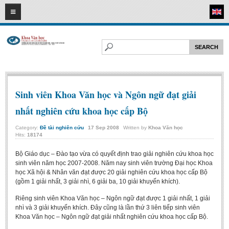
09
08
2026
HOME
ABOUT FL
Faculty of Literature
Departments
Sinh viên Khoa Văn học và Ngôn ngữ đạt giải
Department of Vietnamese Literature
nhất nghiên cứu khoa học cấp Bộ
Department of Literary Theory and Criticism
Category:
Đề tài nghiên cứu
17
Sep
2008
Written by
Khoa Văn học
Department of Foreign Literatures and Comparative Literature
Hits:
18174
Department of Sinology-Nom Studies
Bộ Giáo dục – Đào tạo vừa có quyết định trao giải nghiên cứu khoa học
sinh viên năm học 2007-2008. Năm nay sinh viên trường Đại học Khoa
Department of Arts Studies
học Xã hội & Nhân văn đạt được 20 giải nghiên cứu khoa học cấp Bộ
(gồm 1 giải nhất, 3 giải nhì, 6 giải ba, 10 giải khuyến khích).
Center of Sinology and Nom Studies
Riêng sinh viên Khoa Văn học – Ngôn ngữ đạt được 1 giải nhất, 1 giải
Images - Events
nhì và 3 giải khuyến khích. Đây cũng là lần thứ 3 liên tiếp sinh viên
ACADEMIC
Khoa Văn học – Ngôn ngữ đạt giải nhất nghiên cứu khoa học cấp Bộ.