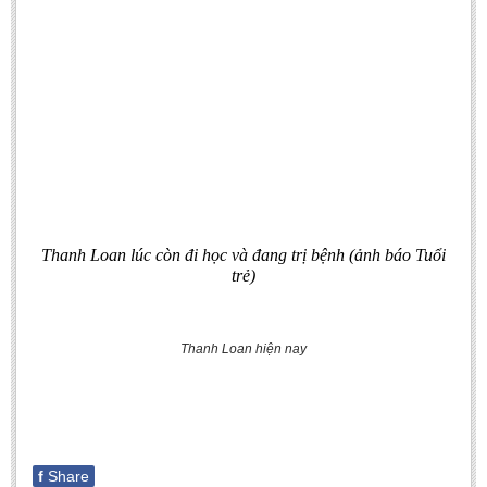
BA, MA, PhD. Theses
CONFERENCE
Studies on Vietnamese and Korean Literature and Films
Modernization process in Japanese literature and in the literatures of
East-Asian region
Studies on Sinology & Nom
Vietnamese and Japanese Literature Viewed from an East Asian
Perspective
Thanh Loan lúc còn đi học và đang trị bệnh (ảnh báo Tuổi
trẻ)
To Build a Standard Orthography in Schools and the Media
80 Years of New Poetry and the Self-Reliant Literary Group
Thanh Loan hiện nay
ALUMNI
Alumni Association
Scholarship Fund
STUDENT ACTIVITIES
f
Share