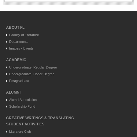
ABOUT FL
Faculty of Literature
Departments
Images - Events
ACADEMIC
Undergraduate: Regular Degree
Undergraduate: Honor Degree
Postgraduate
ALUMNI
Alumni Association
Scholarship Fund
CREATIVE WRITINGS & TRANSLATING
STUDENT ACTIVITIES
Literature Club