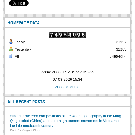
Literature Club
Calligraphy Club
HOMEPAGE DATA
Today
21957
Yesterday
31283
All
74984096
Show Visitor IP: 216.73.216.236
07-08-2026 15:34
Visitors Counter
ALL RECENT POSTS
Sino-charactered compositions of the world’s geography in the Ming-
Qing period (China) and the enlightenment movement in Vietnam in
the late nineteenth century
Post: 17 August 2025