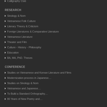
Calligraphy Club
RESEARCH
Sinology & Nom
Vietnamese Folk Culture
Literary Theory & Criticism
Foreign Literatures & Comparative Literature
Vietnamese Literature
Theater and Film
Culture - History - Philosophy
Education
BA, MA, PhD. Theses
CONFERENCE
Studies on Vietnamese and Korean Literature and Films
Modernization process in Japanese....
Studies on Sinology & Nom
Vietnamese and Japanese....
To Build a Standard Orthography....
80 Years of New Poetry and....