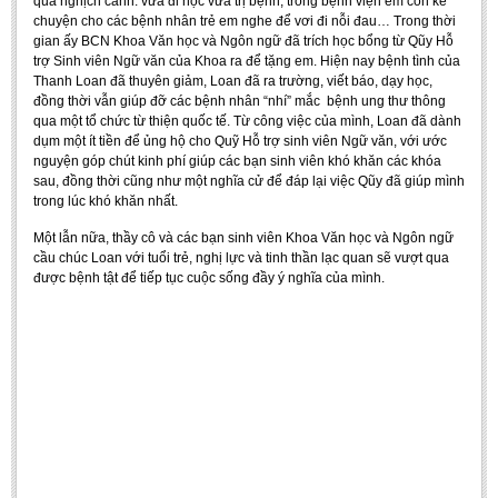
qua nghịch cảnh: vừa đi học vừa trị bệnh, trong bệnh viện em còn kể
Undergraduate: Regular Degree
chuyện cho các bệnh nhân trẻ em nghe để vơi đi nỗi đau… Trong thời
gian ấy BCN Khoa Văn học và Ngôn ngữ đã trích học bổng từ Qũy Hỗ
Undergraduate: Honor Degree
trợ Sinh viên Ngữ văn của Khoa ra để tặng em.
Hiện nay bệnh tình của
Thanh Loan đã thuyên giảm, Loan đã ra trường, viết báo, dạy học,
Postgraduate
đồng thời vẫn giúp đỡ các bệnh nhân “nhí” mắc bệnh ung thư thông
qua một tổ chức từ thiện quốc tế. Từ công việc của mình, Loan đã dành
LITERARY WRITINGS & TRANSLATING
dụm một ít tiền để ủng hộ cho Quỹ Hỗ trợ sinh viên Ngữ văn, với ước
nguyện góp chút kinh phí giúp các bạn sinh viên khó khăn các khóa
RESEARCH
sau, đồng thời cũng như một nghĩa cử để đáp lại việc Qũy đã giúp mình
trong lúc khó khăn nhất.
Sinology & Nom
Một lẫn nữa, thầy cô và các bạn sinh viên Khoa Văn học và Ngôn ngữ
Linguistics
cầu chúc Loan với tuổi trẻ, nghị lực và tinh thần lạc quan sẽ vượt qua
Vietnamese Folk Culture
được bệnh tật để tiếp tục cuộc sống đầy ý nghĩa của mình.
Literary Theory & Criticism
Vietnamese Literature
Foreign Literatures & Comparative Literature
Theater and Film
Culture - History - Philosophy
Education