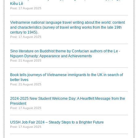
Kiều Lê
Post: 17 August 2025
Vietnamese national language travel writing about the world: content
and characteristics (survey of travel writing works from the late 19th
century to 1945).
Post: 17 August 2025
Sino literature on Buddhist theme by Confucian authors of the Le -
Nguyen Dynasty: Appearance and Achievements
Post: 21 August 2025
Book tells journeys of Vietnamese immigrants to the UK in search of
better lives
Post: 21 August 2025
2024-2025 New Student Welcome Day: A Heartfelt Message from the
President
Post: 17 August 2025
USSH Job Fair 2024 – Steady Steps to a Brighter Future
Post: 17 August 2025