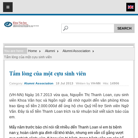
07
08
2026
HOME
ABOUT FL
Faculty of Literature
You are here:
Home
Alumni
Alumni Association
Departments
Tấm lòng của một cựu sinh viên
Department of Vietnamese Literature
Tấm lòng của một cựu sinh viên
Department of Literary Theory and Criticism
Department of Foreign Literatures and Comparative Literature
Category:
Alumni Association
18
Jul
2013
Written by
VH-NN
Hits:
14906
Department of Sinology-Nom Studies
(VH-NN) Ngày 16.7.2013 vừa qua, Nguyễn Thị Thanh Loan, cựu sinh
viên Khoa Văn học và Ngôn ngữ
đã nhờ người đến văn phòng Khoa
Department of Arts Studies
trao tặng số tiền 2.000.000đ để ủng hộ cho Quỹ Hỗ trợ Sinh viên Ngữ
Center of Sinology and Nom Studies
Văn. Đây là số tiền Thanh Loan trích ra từ nhuận bút viết sách báo của
em.
Images - Events
Mấy năm trước báo chí nói rất nhiều đến Thanh Loan vì em bị bệnh
ACADEMIC
nan y, hoàn cảnh gia đình rất khó khăn, nhưng em vẫn cố gắng vượt