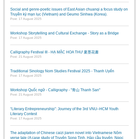
Social and genre-poetic issues of East Asian chuanqi a focus study on
Truyền kỳ mạn lục (Vietnam) and Geumo Sinhwa (Korea).
Post: 17 August 2025
Workshop Storytelling and Cultural Exchange - Story as a Bridge
Post: 17 August 2025
Calligraphy Festival III - HẠ MẶC HOA THƯ 夏墨花書
Post: 21 August 2025
Traditional Sinology Nom Studies Festival 2025 - Thanh Uyển
Post: 17 August 2025
Workshop Quốc ngữ - Calligraphy - "青山 Thanh San"
Post: 21 August 2025
“Literary Entrepreneurship”: Journey of the 3rd VNU–HCM Youth
Literary Contest
Post: 17 August 2025
The adaptation of Chinese caizi jiaren novel into Vietnamese Nôm
verse tale (A case study of Truyện Song Tinh, Hảo cầu truyện, Ngọc