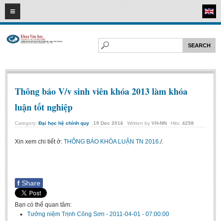
09
08
2026
HOME
ABOUT FL
Faculty of Literature
Departments
Thông báo V/v sinh viên khóa 2013 làm khóa
Department of Vietnamese Literature
luận tốt nghiệp
Department of Literary Theory and Criticism
Category:
Đại học hệ chính quy
19
Dec
2016
Written by
VH-NN
Hits:
4258
Department of Foreign Literatures and Comparative Literature
Xin xem chi tiết ở:
THÔNG BÁO KHÓA LUẬN TN 2016
./.
Department of Sinology-Nom Studies
Department of Arts Studies
Center of Sinology and Nom Studies
f
Share
Images - Events
Bạn có thể quan tâm:
ACADEMIC
Tưởng niệm Trịnh Công Sơn
-
2011-04-01 - 07:00:00