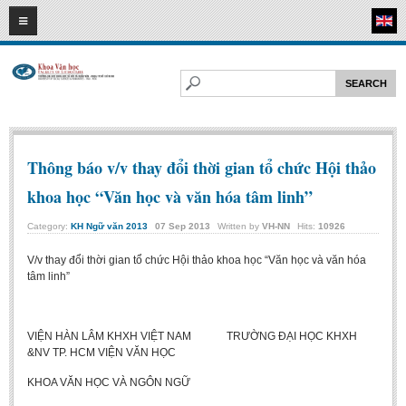
11
08
2026
HOME
ABOUT FL
Faculty of Literature
Departments
Thông báo v/v thay đổi thời gian tổ chức Hội thảo
Department of Vietnamese Literature
khoa học “Văn học và văn hóa tâm linh”
Department of Literary Theory and Criticism
Category:
KH Ngữ văn 2013
07
Sep
2013
Written by
VH-NN
Hits:
10926
Department of Foreign Literatures and Comparative Literature
V/v thay đổi thời gian tổ chức Hội thảo khoa học “Văn học và văn hóa
Department of Sinology-Nom Studies
tâm linh”
Department of Arts Studies
Center of Sinology and Nom Studies
VIỆN HÀN LÂM KHXH VIỆT NAM TRƯỜNG ĐẠI HỌC KHXH
Images - Events
&NV TP. HCM VIỆN VĂN HỌC
KHOA VĂN HỌC VÀ NGÔN NGỮ
ACADEMIC