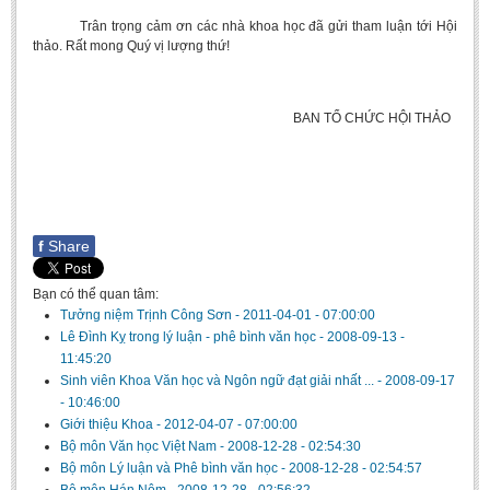
BA, MA, PhD. Theses
Trân trọng cảm ơn các nhà khoa học đã gửi tham luận tới Hội
thảo. Rất mong Quý vị lượng thứ!
CONFERENCE
Studies on Vietnamese and Korean Literature and Films
BAN TỔ CHỨC HỘI THẢO
Modernization process in Japanese literature and in the literatures of
East-Asian region
Studies on Sinology & Nom
Vietnamese and Japanese Literature Viewed from an East Asian
Perspective
f
Share
To Build a Standard Orthography in Schools and the Media
Bạn có thể quan tâm:
80 Years of New Poetry and the Self-Reliant Literary Group
Tưởng niệm Trịnh Công Sơn
-
2011-04-01 - 07:00:00
Lê Đình Kỵ trong lý luận - phê bình văn học
-
2008-09-13 -
ALUMNI
11:45:20
Sinh viên Khoa Văn học và Ngôn ngữ đạt giải nhất ...
-
2008-09-17
Alumni Association
- 10:46:00
Giới thiệu Khoa
-
2012-04-07 - 07:00:00
Scholarship Fund
Bộ môn Văn học Việt Nam
-
2008-12-28 - 02:54:30
STUDENT ACTIVITIES
Bộ môn Lý luận và Phê bình văn học
-
2008-12-28 - 02:54:57