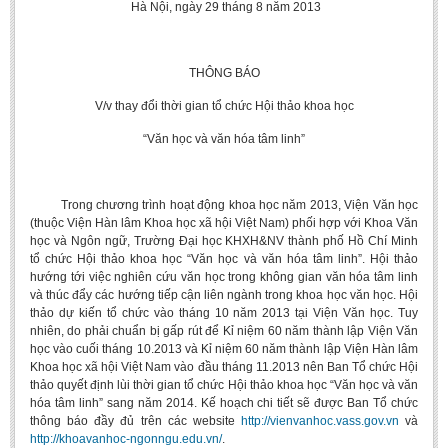
Hà Nội, ngày 29 tháng 8 năm 2013
Undergraduate: Regular Degree
Undergraduate: Honor Degree
THÔNG BÁO
Postgraduate
V/v thay đổi thời gian tổ chức Hội thảo khoa học
LITERARY WRITINGS & TRANSLATING
“Văn học và văn hóa tâm linh”
RESEARCH
Sinology & Nom
Trong chương trình hoạt động khoa học năm 2013, Viện Văn học
Linguistics
(thuộc Viện Hàn lâm Khoa học xã hội Việt Nam) phối hợp với Khoa Văn
học và Ngôn ngữ, Trường Đại học KHXH&NV thành phố Hồ Chí Minh
Vietnamese Folk Culture
tổ chức Hội thảo khoa học “Văn học và văn hóa tâm linh”. Hội thảo
hướng tới việc nghiên cứu văn học trong không gian văn hóa tâm linh
Literary Theory & Criticism
và thúc đẩy các hướng tiếp cận liên ngành trong khoa học văn học. Hội
Vietnamese Literature
thảo dự kiến tổ chức vào tháng 10 năm 2013 tại Viện Văn học. Tuy
nhiên, do phải chuẩn bị gấp rút để Kỉ niệm 60 năm thành lập Viện Văn
Foreign Literatures & Comparative Literature
học vào cuối tháng 10.2013 và Kỉ niệm 60 năm thành lập Viện Hàn lâm
Khoa học xã hội Việt Nam vào đầu tháng 11.2013 nên Ban Tổ chức Hội
Theater and Film
thảo quyết định lùi thời gian tổ chức Hội thảo khoa học “Văn học và văn
hóa tâm linh” sang năm 2014. Kế hoạch chi tiết sẽ được Ban Tổ chức
Culture - History - Philosophy
thông báo đầy đủ trên các website
http://vienvanhoc.vass.gov.vn
và
Education
http://khoavanhoc-ngonngu.edu.vn/
.