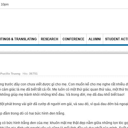
6 10pm
ITINGS & TRANSLATING
RESEARCH
CONFERENCE
ALUMNI
STUDENT ACTI
 Pucillo Truong
Hits:
36751
trước đây con chưa viết được gì cho mẹ. Con muốn kể cho mẹ nghe rất nhiều điều
 cảm giác là mẹ đã biết tất cả rồi. Mẹ luôn có một thứ giác quan thứ sáu, một thứ 
y không giúp mẹ tránh khỏi những khổ đau. Và trong đời, mẹ đã đau khổ biết bao!
t phát trong vài giờ đã cướp đi người em gái, và sau đó, vì quá đau đớn bà ngoại 
p đầm trong đó có hai bức hình đen trắng.
g có bức hình trắng đen của mẹ: khuôn mặt mẹ thật đẹp nằm giữa những lọn tóc g