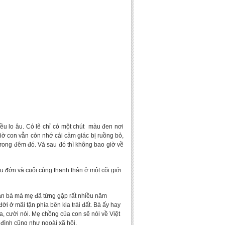
ều lo âu. Có lẽ chỉ có một chút màu đen nơi
iờ con vẫn còn nhớ cái cảm giác bị ruồng bỏ,
trong đêm đó. Và sau đó thì không bao giờ về
 đớn và cuối cùng thanh thản ở một cõi giới
đàn bà mà mẹ đã từng gặp rất nhiều năm
i ở mãi tận phía bên kia trái đất. Bà ấy hay
a, cười nói. Mẹ chồng của con sẽ nói về Việt
a đình cũng như ngoài xã hội.