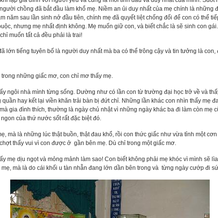
 khi lập gia đình với người yêu và cũng là mối tình đầu và duy nhất của mình. Suố
người chồng đã bắt đầu làm khổ mẹ. Niềm an ủi duy nhất của mẹ chính là những đ
năm sau lần sinh nở đầu tiên, chính mẹ đã quyết liệt chống đối để con có thể tiếp
buộc, nhưng mẹ nhất định không. Mẹ muốn giữ con, và biết chắc là sẽ sinh con gái.
hỉ muốn tất cả đều phải là trai!
ã lớn tiếng tuyên bố là người duy nhất mà ba có thể trông cậy và tin tưởng là co
 trong những giấc mơ, con chỉ mơ thấy mẹ.
y ngôi nhà mình từng sống. Dường như có lần con từ trường đại học trở về và thấ
 quần hay kết lại viền khăn trải bàn bị đứt chỉ. Những lần khác con nhìn thấy mẹ 
gia đình thích, thường là ngày chủ nhật vì những ngày khác ba đi làm còn mẹ cũng
ngon của thứ nước sốt rất đặc biệt đó.
, mà là những lúc thật buồn, thật đau khổ, rồi con thức giấc như vừa tỉnh một cơ
 chợt thấy vui vì con được ở gần bên mẹ. Dù chỉ trong một giấc mơ.
thấy mẹ dịu ngọt và mỏng mảnh làm sao! Con biết không phải mẹ khóc vì mình sẽ l
 mẹ, mà là do cái khối u tàn nhẫn đang lớn dần bên trong và từng ngày cướp đi s