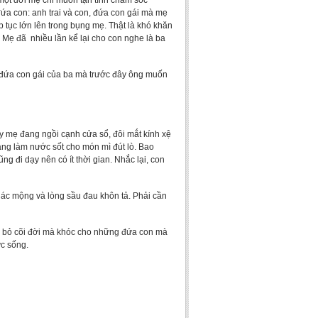
t một đời mẹ chỉ muốn tận tình chăm sóc
ứa con: anh trai và con, đứa con gái mà mẹ
 tục lớn lên trong bụng mẹ. Thật là khó khăn
 Mẹ đã nhiều lần kể lại cho con nghe là ba
n, đứa con gái của ba mà trước đây ông muốn
y mẹ đang ngồi cạnh cửa sổ, đôi mắt kính xệ
đang làm nước sốt cho món mì đút lò. Bao
 đi dạy nên có ít thời gian. Nhắc lại, con
n ác mộng và lòng sầu đau khôn tả. Phải cần
ìa bỏ cõi đời mà khóc cho những đứa con mà
ức sống.