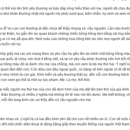
 thể nói lên tình yêu thương và báo đáp lòng hiếu thảo với mẹ, người đã chịu đự
 khó khăn thường nhật mà người mẹ phải vượt qua, kiên nhẫn, hy sinh và xem n
o lễ Vu Lan con thường đi đến chùa để thắp nhang và cầu nguyện. Lần nào trước
àm từ thiện, họ gắn lên áo quan khách những chiếc bông hồng làm bằng vải hay b
g ai có mẹ đã qua đời. Nhờ màu của những hoa hồng trên áo nên mọi người dễ dà
a buồn với họ.
c hộp giấy mà các em mang theo và yêu cầu họ gắn lên áo mình một bông hồng mà
ại quốc đi chùa, nói chút ít tiếng việt, và lại có yêu cầu khác thường nên hơi bối rối
oa hồng màu đỏ là dành cho mẹ của chồng, mà con xem là bà mẹ thứ hai. Ý nghĩ nà
 quan tâm đến con; Còn đứa con dâu ngoại quốc, có dáng vẻ bên ngoài có lẽ rất k
n như chính là con gái. Kính mến và yêu thương thật sự, đến nỗi con thường trán
 con xem gọi thế là một sự xúc phạm. Mẹ. Là mẹ, thế thôi.
mất, người mẹ thứ hai của con đã đem hình của mẹ đặt lên bàn thờ của gia đình v
ỉ thân thương có nhiều ý nghĩa mà không lời lẽ nào nói lên được. Mẹ biết không, 
ịnh, mỗi lần tụng kinh các sư thầy đều có cầu nguyện cho mẹ.
ên nhau và ý nghĩ là cả hai đều bình yên đã cho con rất nhiều an ủi. Con sẽ luôn
 đốt một chiếc điện thoại di động bằng giấy theo truyền thống của người Việt Na