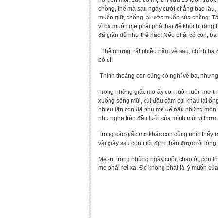
nở trên môi. Lúc đó mẹ chỉ vừa 19 tuổi, trước
chồng, thế mà sau ngày cưới chẳng bao lâu, 
muốn giữ, chống lại ước muốn của chồng. Tám 
vì ba muốn mẹ phải phá thai để khỏi bị ràng 
đã giận dữ như thế nào: Nếu phải có con, ba c
Thế nhưng, rất nhiều năm về sau, chính ba đ
bỏ đi!
Thỉnh thoảng con cũng có nghĩ về ba, nhưng
Trong những giấc mơ ấy con luôn luôn mơ thấ
xuống sống mũi, cúi đầu cặm cụi khâu lại ống
nhiêu lần con đã phụ mẹ để nấu những món mà 
như nghe trên đầu lưỡi của mình mùi vị thơm 
Trong các giấc mơ khác con cũng nhìn thấy mẹ
vài giây sau con mới định thần được rồi lòng
Mẹ ơi, trong những ngày cuối, chao ôi, con 
mẹ phải rời xa. Đó không phải là ý muốn của