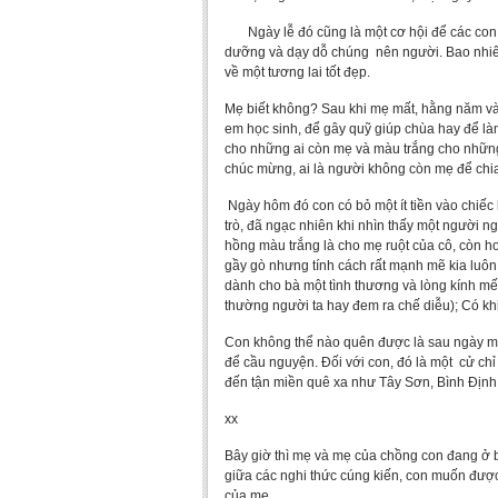
Ngày lễ đó cũng là một cơ hội để các con có
dưỡng và dạy dỗ chúng nên người. Bao nhiêu
về một tương lai tốt đẹp.
Mẹ biết không? Sau khi mẹ mất, hằng năm và
em học sinh, để gây quỹ giúp chùa hay để l
cho những ai còn mẹ và màu trắng cho nhữn
chúc mừng, ai là người không còn mẹ để chi
Ngày hôm đó con có bỏ một ít tiền vào chiế
trò, đã ngạc nhiên khi nhìn thấy một người ngo
hồng màu trắng là cho mẹ ruột của cô, còn h
gầy gò nhưng tính cách rất mạnh mẽ kia luôn
dành cho bà một tình thương và lòng kính mế
thường người ta hay đem ra chế diễu); Có khi
Con không thể nào quên được là sau ngày mẹ 
để cầu nguyện. Đối với con, đó là một cử ch
đến tận miền quê xa như Tây Sơn, Bình Đ
xx
Bây giờ thì mẹ và mẹ của chồng con đang ở b
giữa các nghi thức cúng kiến, con muốn được
của mẹ.