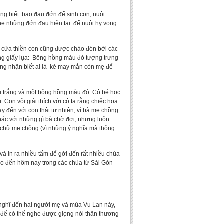
ng biết bao đau đớn để sinh con, nuôi
hẹ những đớn đau hiện tại để nuôi hy vọng
 cửa thiền con cũng được chào đón bởi các
ằng giấy lụa: Bông hồng màu đỏ tượng trưng
ng nhận biết ai là kẻ may mắn còn mẹ để
u trắng và một bông hồng màu đỏ. Cô bé học
. Con vội giải thích với cô ta rằng chiếc hoa
y đến với con thật tự nhiên, vì bà mẹ chồng
hác với những gì bà chờ đợi, nhưng luôn
h chữ mẹ chồng (vì những ý nghĩa mà thông
à in ra nhiều tấm để gởi đến rất nhiều chùa
cho đến hôm nay trong các chùa từ Sài Gòn
 nghĩ đến hai người mẹ và mùa Vu Lan này,
m để có thể nghe được giọng nói thân thương