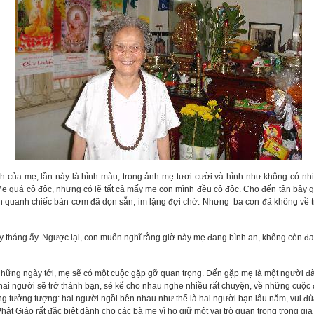
h của mẹ, lần này là hình màu, trong ảnh mẹ tươi cười và hình như không có nhi
 Mẹ quá cô độc, nhưng có lẽ tất cả mấy mẹ con mình đều cô độc. Cho đến tận bây g
uần quanh chiếc bàn cơm đã dọn sẵn, im lặng đợi chờ. Nhưng ba con đã không về 
tháng ấy. Ngược lại, con muốn nghĩ rằng giờ này mẹ đang bình an, không còn đau
g những ngày tới, mẹ sẽ có một cuộc gặp gỡ quan trọng. Đến gặp mẹ là một người 
ai người sẽ trở thành bạn, sẽ kể cho nhau nghe nhiều rất chuyện, về những cuộc đờ
ng tưởng tượng: hai người ngồi bên nhau như thể là hai người bạn lâu năm, vui đù
Phật Giáo rất đặc biệt dành cho các bà mẹ vì họ giữ một vai trò quan trọng trong gi