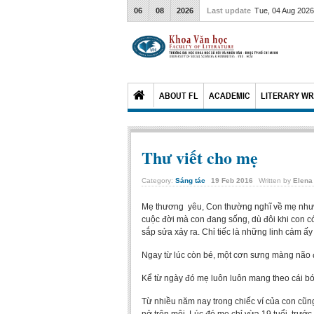
06
08
2026
Last update
Tue, 04 Aug 202
ABOUT FL
ACADEMIC
LITERARY WR
Thư viết cho mẹ
Category:
Sáng tác
19
Feb
2016
Written by
Elena
Mẹ thương yêu, Con thường nghĩ về mẹ nhưng 
cuộc đời mà con đang sống, dù đôi khi con có
sắp sửa xảy ra. Chỉ tiếc là những linh cảm ấ
Ngay từ lúc còn bé, một cơn sưng màng não độ
Kể từ ngày đó mẹ luôn luôn mang theo cái bó
Từ nhiều năm nay trong chiếc ví của con cũn