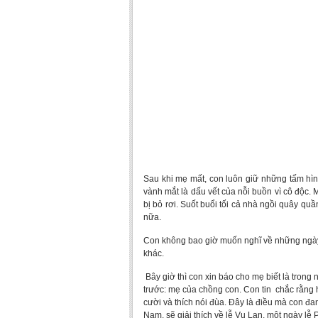
Sau khi mẹ mất, con luôn giữ những tấm hìn
vành mắt là dấu vết của nỗi buồn vì cô độc.
bị bỏ rơi. Suốt buổi tối cả nhà ngồi quây q
nữa.
Con không bao giờ muốn nghĩ về những ngày 
khác.
Bây giờ thì con xin báo cho mẹ biết là tron
trước: mẹ của chồng con. Con tin chắc rằng h
cười và thích nói đùa. Đây là điều mà con đa
Nam, sẽ giải thích về lễ Vu Lan, một ngày lễ 