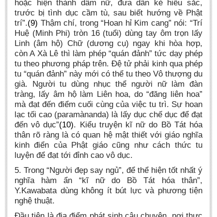
hoặc hiện thành dâm nữ, đưa dẫn kẻ hiếu sắc,
trước bị tình dục cầm tù, sau biết hướng về Phật
trí”.
(9)
Thậm chí, trong “Hoan hỉ Kim cang” nói: “Trí
Huệ (Minh Phi) tròn 16 (tuổi) dùng tay ôm trọn lấy
Linh (âm hộ) Chữ (dương cụ) ngay khi hòa hợp,
còn A Xà Lê thì làm phép “quán đảnh” tức dạy phép
tu theo phương pháp trên. Đệ tử phải kinh qua phép
tu “quán đảnh” này mới có thể tu theo Vô thượng du
già. Người tu dùng nhục thể người nữ làm đàn
tràng, lấy âm hộ làm Liên hoa, do “đăng liên hoa”
mà đạt đến điểm cuối cùng của việc tu trì. Sự hoan
lạc tối cao (paramànanda) là lấy dục chế dục để đạt
đến vô dục”
(10)
. Kiểu truyện kĩ nữ do Bồ Tát hóa
thân rõ ràng là có quan hệ mật thiết với giáo nghĩa
kinh điển của Phật giáo cũng như cách thức tu
luyện để đạt tới đỉnh cao vô dục.
5. Trong “Người đẹp say ngủ”, để thể hiện tốt nhất ý
nghĩa hàm ẩn “kĩ nữ do Bồ Tát hóa thân”,
Y.Kawabata dùng không ít bút lực và phương tiện
nghệ thuật.
Đầu tiên là địa điểm phát sinh câu chuyện, nơi thực