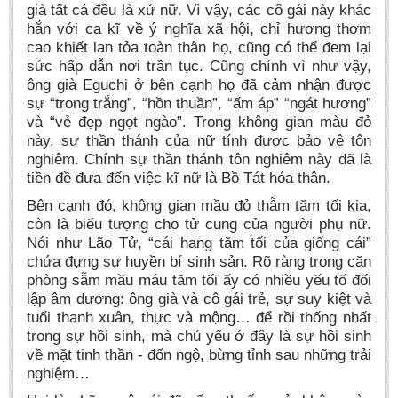
già tất cả đều là xử nữ. Vì vậy, các cô gái này khác
hẳn với ca kĩ về ý nghĩa xã hội, chỉ hương thơm
cao khiết lan tỏa toàn thân họ, cũng có thể đem lại
sức hấp dẫn nơi trần tục. Cũng chính vì như vậy,
ông già Eguchi ở bên cạnh họ đã cảm nhận được
sự “trong trắng”, “hồn thuần”, “ấm áp” “ngát hương”
và “vẻ đẹp ngọt ngào”. Trong không gian màu đỏ
này, sự thần thánh của nữ tính được bảo vệ tôn
nghiêm. Chính sự thần thánh tôn nghiêm này đã là
tiền đề đưa đến việc kĩ nữ là Bồ Tát hóa thân.
Bên cạnh đó, không gian mầu đỏ thẫm tăm tối kia,
còn là biểu tượng cho tử cung của người phụ nữ.
Nói như Lão Tử, “cái hang tăm tối của giống cái”
chứa đựng sự huyền bí sinh sản. Rõ ràng trong căn
phòng sẫm mầu máu tăm tối ấy có nhiều yếu tố đối
lập âm dương: ông già và cô gái trẻ, sự suy kiệt và
tuổi thanh xuân, thực và mộng… để rồi thống nhất
trong sự hồi sinh, mà chủ yếu ở đây là sự hồi sinh
về mặt tinh thần - đốn ngộ, bừng tỉnh sau những trải
nghiệm…