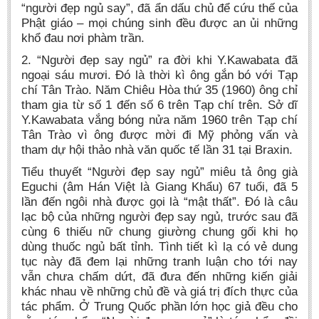
“người đẹp ngủ say”, đã ẩn dấu chủ để cứu thế của
Phật giáo – mọi chúng sinh đều được an ủi những
khổ đau nơi phàm trần.
2. “Người đẹp say ngủ” ra đời khi Y.Kawabata đã
ngoại sáu mươi. Đó là thời kì ông gắn bó với Tạp
chí Tân Trào. Năm Chiêu Hòa thứ 35 (1960) ông chỉ
tham gia từ số 1 đến số 6 trên Tạp chí trên. Sở dĩ
Y.Kawabata vắng bóng nửa năm 1960 trên Tạp chí
Tân Trào vì ông được mời đi Mỹ phỏng vấn và
tham dự hội thảo nhà văn quốc tế lần 31 tại Braxin.
Tiểu thuyết “Người đẹp say ngủ” miêu tả ông già
Eguchi (âm Hán Việt là Giang Khẩu) 67 tuổi, đã 5
lần đến ngôi nhà được gọi là “mật thất”. Đó là câu
lạc bộ của những người đẹp say ngủ, trước sau đã
cùng 6 thiếu nữ chung giường chung gối khi họ
dùng thuốc ngủ bất tỉnh. Tình tiết kì lạ có vẻ dung
tục này đã đem lại những tranh luận cho tới nay
vẫn chưa chấm dứt, đã đưa đến những kiến giải
khác nhau về những chủ đề và giá trị đích thực của
tác phẩm. Ở Trung Quốc phần lớn học giả đều cho