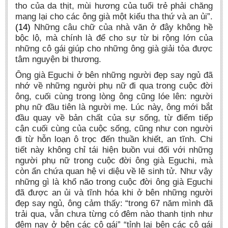
tho của da thịt, mùi hương của tuổi trẻ phải chăng
mang lại cho các ông già một kiểu tha thứ và an ủi”.
(14)
Những câu chữ của nhà văn ở đây không hề
bộc lộ, mà chính là để cho sự từ bi rộng lớn của
những cô gái giúp cho những ông già giải tỏa được
tâm nguyện bi thương.
Ông già Eguchi ở bên những người đẹp say ngủ đã
nhớ về những người phụ nữ đi qua trong cuộc đời
ông, cuối cùng trong lòng ông cũng lóe lên: người
phụ nữ đầu tiên là người mẹ. Lúc này, ông mới bắt
đầu quay về bản chất của sự sống, từ điểm tiếp
cận cuối cùng của cuộc sống, cũng như con người
đi từ hỗn loạn ô trọc đến thuần khiết, an tĩnh. Chi
tiết này không chỉ tái hiện buồn vui đối với những
người phụ nữ trong cuộc đời ông già Eguchi, mà
còn ẩn chứa quan hệ vi diệu về lẽ sinh tử. Như vậy
những gì là khổ não trong cuộc đời ông già Eguchi
đã được an ủi và tĩnh hóa khi ở bên những người
đẹp say ngủ, ông cảm thấy: “trong 67 năm mình đã
trải qua, vẫn chưa từng có đêm nào thanh tịnh như
đêm nay ở bên các cô gái” “tỉnh lại bên các cô gái