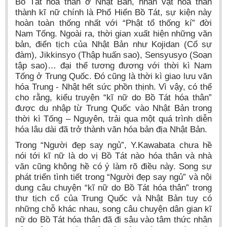
Bồ Tát hóa thân ở Nhật Bản, nhân vật hóa thân
thành kĩ nữ chính là Phổ Hiển Bồ Tát, sự kiện này
hoàn toàn thống nhất với “Phật tổ thống kí” đời
Nam Tống. Ngoài ra, thời gian xuất hiện những văn
bản, điển tịch của Nhật Bản như Kojidan (Cổ sự
đàm), Jikkinsyo (Thập huấn sao), Sensyusyo (Soạn
tập sao)… đại thể tương đương với thời kì Nam
Tống ở Trung Quốc. Đó cũng là thời kì giao lưu văn
hóa Trung - Nhật hết sức phồn thịnh. Vì vậy, có thể
cho rằng, kiểu truyện “kĩ nữ do Bồ Tát hóa thân”
được du nhập từ Trung Quốc vào Nhật Bản trong
thời kì Tống – Nguyên, trải qua một quá trình diễn
hóa lâu dài đã trở thành văn hóa bản địa Nhật Bản.
Trong “Người đẹp say ngủ”, Y.Kawabata chưa hề
nói tới kĩ nữ là do vị Bồ Tát nào hóa thân và nhà
văn cũng không hề có ý làm rõ điều này. Song sự
phát triển tình tiết trong “Người đẹp say ngủ” và nội
dung câu chuyện “kĩ nữ do Bồ Tát hóa thân” trong
thư tịch cổ của Trung Quốc và Nhật Bản tuy có
những chỗ khác nhau, song câu chuyện dân gian kĩ
nữ do Bồ Tát hóa thân đã đi sâu vào tâm thức nhân