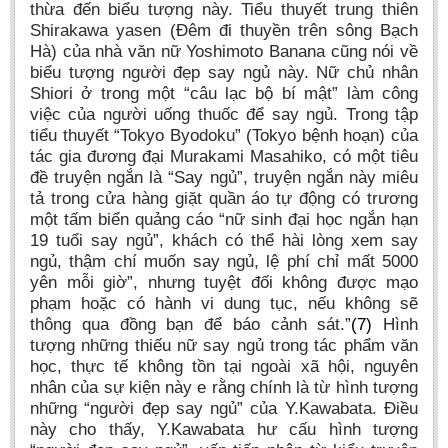
thừa đến biểu tượng này. Tiểu thuyết trung thiên
Shirakawa yasen (Đêm đi thuyền trên sông Bạch
Hà) của nhà văn nữ Yoshimoto Banana cũng nói về
biểu tượng người đẹp say ngủ này. Nữ chủ nhân
Shiori ở trong một “câu lạc bộ bí mật” làm công
việc của người uống thuốc để say ngủ. Trong tập
tiểu thuyết “Tokyo Byodoku” (Tokyo bệnh hoạn) của
tác gia đương đại Murakami Masahiko, có một tiêu
đề truyện ngắn là “Say ngủ”, truyện ngắn này miêu
tả trong cửa hàng giặt quần áo tự động có trương
một tấm biển quảng cáo “nữ sinh đại học ngắn hạn
19 tuổi say ngủ”, khách có thể hài lòng xem say
ngủ, thậm chí muốn say ngủ, lệ phí chỉ mất 5000
yên mỗi giờ”, nhưng tuyệt đối không được mạo
phạm hoặc có hành vi dung tục, nếu không sẽ
thông qua đồng bạn để báo cảnh sát.”
(7)
Hình
tượng những thiếu nữ say ngủ trong tác phẩm văn
học, thực tế không tồn tại ngoài xã hội, nguyên
nhân của sự kiện này e rằng chính là từ hình tượng
những “người đẹp say ngủ” của Y.Kawabata. Điều
này cho thấy, Y.Kawabata hư cấu hình tượng