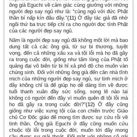
ông già Eguchi về cảm giác cùng giường với những
người đẹp say ngủ như là: “cùng ngủ với đức Phật
thần bí nấp kín đâu đây.”
(11)
Ở đây tác giả đã nhờ
ngôi thứ ba trực tiếp chỉ ra cho người đọc tính Phật
của các người đẹp say ngủ.
Năm là người đẹp say ngủ đã không một lời mà bao
dung tất cả các ông già, từ sự bi thương, tuyệt
vọng, đến cả những xấu xa và tội lỗi mà họ đã gây
ra trong cuộc đời, giống như tấm lòng của Phật tổ
quảng đại vô biên từ bi hỉ xả phổ độ cho muôn vàn
chúng sinh. Đối với những ông già đến căn nhà tĩnh
mịch của những người đẹp say ngủ, sự tịnh mịch ở
đây không chỉ là để giúp họ dễ dàng tìm về được
tuổi thanh xuân đầy sức sống, song lẽ nào lại
không có người đến đây vì muốn quên đi tội lỗi mà
họ đã gây ra trong cuộc đời?”
(12)
Ở đây cũng
giống như việc xưng tội của con chiên trước Giáo
chủ Cơ Đốc giáo để mong tìm được sự cứu rỗi về
tinh thần. Ông già Eguchi ở đây cũng muốn cứu
chuộc tội lỗi trong cuộc đời, muốn tới đây mong
cầu được sự giải thoát. Đối mặt với những cô gái