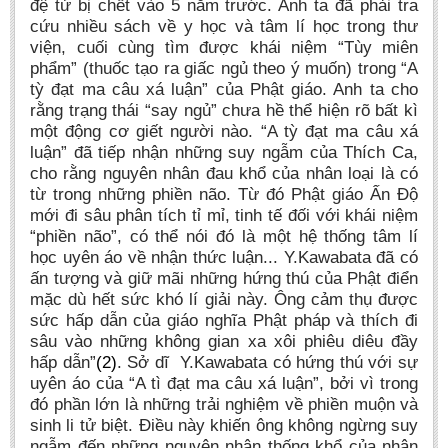
đệ tử bị chết vào 5 năm trước. Anh ta đã phải tra
cứu nhiều sách về ‎y học và tâm lí học trong thư
viện, cuối cùng tìm được khái niệm “Tùy miên
phẩm” (thuốc tạo ra giấc ngủ theo ý muốn) trong “A
tỳ đạt ma câu xá luận” của Phật giáo. Anh ta cho
rằng trạng thái “say ngủ” chưa hề thể hiện rõ bất kì
một động cơ giết người nào. “A tỳ đạt ma câu xá
luận” đã tiếp nhận những suy ngẫm của Thích Ca,
cho rằng nguyên nhân đau khổ của nhân loại là có
từ trong những phiền não. Từ đó Phật giáo Ấn Độ
mới đi sâu phân tích tỉ mỉ, tinh tế đối với khái niệm
“phiền não”, có thể nói đó là một hệ thống tâm lí
học uyên áo về nhận thức luận... Y.Kawabata đã có
ấn tượng và giữ mãi những hứng thú của Phật điển
mặc dù hết sức khó lí giải này. Ông cảm thụ được
sức hấp dẫn của giáo nghĩa Phật pháp và thích đi
sâu vào những không gian xa xôi phiêu diêu đầy
hấp dẫn”
(2)
. Sở dĩ Y.Kawabata có hứng thú với sự
uyên áo của “A tì đạt ma câu xá luận”, bởi vì trong
đó phần lớn là những trải nghiệm về phiền muộn và
sinh li tử biệt. Điều này khiến ông không ngừng suy
ngẫm đến những nguyên nhân thống khổ của nhân