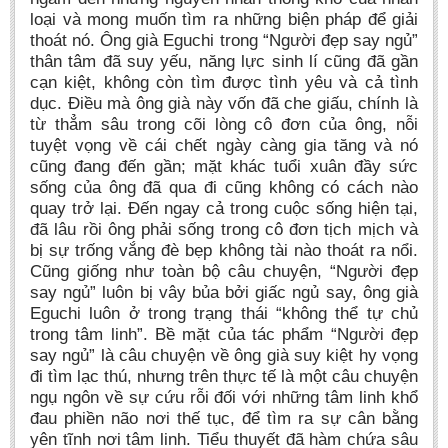
loại và mong muốn tìm ra những biện pháp để giải
thoát nó. Ông già Eguchi trong “Người đẹp say ngủ”
thân tâm đã suy yếu, năng lực sinh lí cũng đã gần
cạn kiệt, không còn tìm được tình yêu và cả tình
dục. Điều mà ông già này vốn đã che giấu, chính là
từ thẳm sâu trong cõi lòng cô đơn của ông, nỗi
tuyệt vọng về cái chết ngày càng gia tăng và nó
cũng đang đến gần; mặt khác tuổi xuân đầy sức
sống của ông đã qua đi cũng không có cách nào
quay trở lại. Đến ngay cả trong cuộc sống hiện tại,
đã lâu rồi ông phải sống trong cô đơn tịch mịch và
bị sự trống vắng đè bẹp không tài nào thoát ra nổi.
Cũng giống như toàn bộ câu chuyện, “Người đẹp
say ngủ” luôn bị vây bủa bởi giấc ngủ say, ông già
Eguchi luôn ở trong trạng thái “không thể tự chủ
trong tâm linh”. Bề mặt của tác phẩm “Người đẹp
say ngủ” là câu chuyện về ông già suy kiệt hy vọng
đi tìm lạc thú, nhưng trên thực tế là một câu chuyện
ngụ ngôn về sự cứu rỗi đối với những tâm linh khổ
đau phiền não nơi thế tục, để tìm ra sự cân bằng
yên tĩnh nơi tâm linh. Tiểu thuyết đã hàm chứa sâu