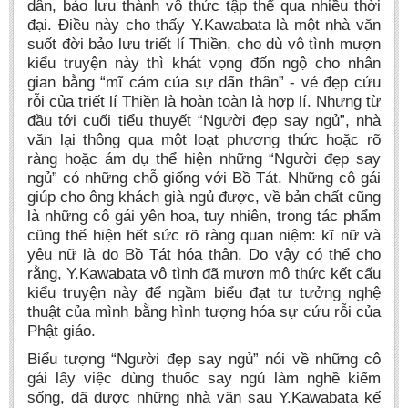
dân, bảo lưu thành vô thức tập thể qua nhiều thời
đại. Điều này cho thấy Y.Kawabata là một nhà văn
suốt đời bảo lưu triết lí Thiền, cho dù vô ‎tình mượn
kiểu truyện này thì khát vọng đốn ngộ cho nhân
gian bằng “mĩ cảm của sự dấn thân” - vẻ đẹp cứu
rỗi của triết lí Thiền là hoàn toàn là hợp lí. Nhưng từ
đầu tới cuối tiểu thuyết “Người đẹp say ngủ”, nhà
văn lại thông qua một loạt phương thức hoặc rõ
ràng hoặc ám dụ thể hiện những “Người đẹp say
ngủ” có những chỗ giống với Bồ Tát. Những cô gái
giúp cho ông khách già ngủ được, về bản chất cũng
là những cô gái yên hoa, tuy nhiên, trong tác phẩm
cũng thể hiện hết sức rõ ràng quan niệm: kĩ nữ và
yêu nữ là do Bồ Tát hóa thân. Do vậy có thể cho
rằng, Y.Kawabata vô tình đã mượn mô thức kết cấu
kiểu truyện này để ngầm biểu đạt tư tưởng nghệ
thuật của mình bằng hình tượng hóa sự cứu rỗi của
Phật giáo.
Biểu tượng “Người đẹp say ngủ” nói về những cô
gái lấy việc dùng thuốc say ngủ làm nghề kiếm
sống, đã được những nhà văn sau Y.Kawabata kế