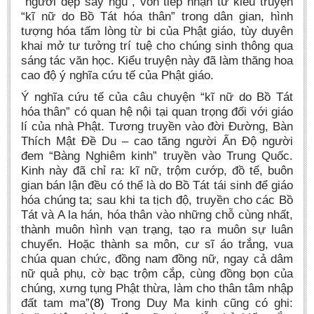
“người đẹp say ngủ”, vốn tiếp nhận từ kiểu truyện
“kĩ nữ do Bồ Tát hóa thân” trong dân gian, hình
tượng hóa tấm lòng từ bi của Phật giáo, tùy duyên
khai mở tư tưởng trí tuệ cho chúng sinh thông qua
sáng tác văn học. Kiểu truyện này đã làm thăng hoa
cao độ ‎ý nghĩa cứu tế của Phật giáo.
Ý nghĩa cứu tế của câu chuyện “kĩ nữ do Bồ Tát
hóa thân” có quan hệ nội tại quan trọng đối với giáo
lí của nhà Phật. Tương truyền vào đời Đường, Bàn
Thích Mật Đề Du – cao tăng người Ấn Độ người
đem “Bàng Nghiêm kinh” truyền vào Trung Quốc.
Kinh này đã chỉ ra: kĩ nữ, trộm cướp, đồ tể, buôn
gian bán lận đều có thể là do Bồ Tát tái sinh để giáo
hóa chúng ta; sau khi ta tịch độ, truyền cho các Bồ
Tát và A la hán, hóa thân vào những chỗ cùng nhất,
thành muôn hình vạn trạng, tạo ra muôn sự luân
chuyển. Hoặc thành sa môn, cư sĩ áo trắng, vua
chúa quan chức, đồng nam đồng nữ, ngay cả dâm
nữ quả phụ, cờ bạc trộm cắp, cùng đồng bọn của
chúng, xưng tụng Phật thừa, làm cho thân tâm nhập
đất tam ma”
(8)
Trong Duy Ma kinh cũng có ghi: