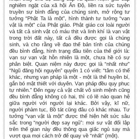
nghiêm ngặt của xã hội Ấn Độ, liền ra sức tuyên
truyền sự bình đẳng của chúng sinh, mở rộng tư
tưởng “Phật Ta là một”, hình thành tư tưởng “vạn
vật là một” của Phật giáo. Phật giáo coi loài người
và tất cả sinh vật có máu thịt và linh khí là vạn vật
trong trời đất này, tất cả đều được gọi là chúng
sinh, và cho rằng về đạo thể bản tính của chúng
đều bình đẳng, hình trạng đầu tiên của thế giới là:
vạn sự vạn vật hỗn nhiên là một, chưa hề có sự
phân biệt. Quan niệm này được gọi là “nhất như”
“Ngũ đăng hội nguyên” quyển 1 có viết: “tâm có thể
khác, nhưng vạn pháp là một - một là thể huyền bí,
gắn bó mật thiết với duyên. Vạn pháp đều quy phục
tự nhiên.” Đến ngay cả vật chất vô sinh mệnh cũng
đều bình đẳng không có hai, thì có lẽ nào quan hệ
giữa người với người lại khác. Bởi vậy, kĩ nữ,
người phàm tục, Bồ tát cũng đâu có khác nhau. Tư
tưởng “vạn vật là một” được thể hiện hết sức sâu
sắc trong “người đẹp say ngủ”: mọi sự vật đối lập
trên thế gian này đều thông qua giấc ngủ say mà
vượt qua mọi cách trở để quay về “nhất” (một).