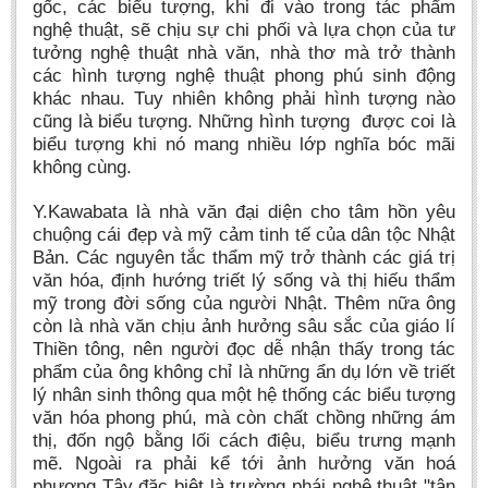
gốc, các biểu tượng, khi đi vào trong tác phẩm
Literature Club
nghệ thuật, sẽ chịu sự chi phối và lựa chọn của tư
Calligraphy Club
tưởng nghệ thuật nhà văn, nhà thơ mà trở thành
các hình tượng nghệ thuật phong phú sinh động
khác nhau. Tuy nhiên không phải hình tượng nào
cũng là biểu tượng. Những hình tượng được coi là
biểu tượng khi nó mang nhiều lớp nghĩa bóc mãi
không cùng.
Y.Kawabata là nhà văn đại diện cho tâm hồn yêu
chuộng cái đẹp và mỹ cảm tinh tế của dân tộc Nhật
Bản. Các nguyên tắc thẩm mỹ trở thành các giá trị
văn hóa, định hướng triết lý sống và thị hiếu thẩm
mỹ trong đời sống của người Nhật. Thêm nữa ông
còn là nhà văn chịu ảnh hưởng sâu sắc của giáo lí
Thiền tông, nên người đọc dễ nhận thấy trong tác
phẩm của ông không chỉ là những ẩn dụ lớn về triết
lý nhân sinh thông qua một hệ thống các biểu tượng
văn hóa phong phú, mà còn chất chồng những ám
thị, đốn ngộ bằng lối cách điệu, biểu trưng mạnh
mẽ. Ngoài ra phải kể tới ảnh hưởng văn hoá
phương Tây đặc biệt là trường phái nghệ thuật "tân