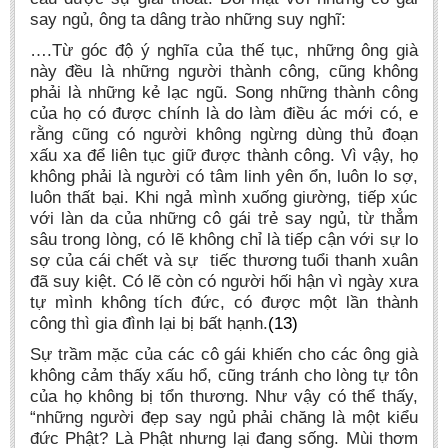
say ngủ, ông ta dâng trào những suy nghĩ:
….Từ góc độ ý nghĩa của thế tục, những ông già
này đều là những người thành công, cũng không
phải là những kẻ lạc ngũ. Song những thành công
của họ có được chính là do làm điều ác mới có, e
rằng cũng có người không ngừng dùng thủ đoạn
xấu xa để liên tục giữ được thành công. Vì vậy, họ
không phải là người có tâm linh yên ổn, luôn lo sợ,
luôn thất bại. Khi ngả mình xuống giường, tiếp xúc
với làn da của những cô gái trẻ say ngủ, từ thẳm
sâu trong lòng, có lẽ không chỉ là tiếp cận với sự lo
sợ của cái chết và sự tiếc thương tuổi thanh xuân
đã suy kiệt. Có lẽ còn có người hối hận vì ngày xưa
tự mình không tích đức, có được một lần thành
công thì gia đình lại bị bất hạnh.
(13)
Sự trầm mặc của các cô gái khiến cho các ông già
không cảm thấy xấu hổ, cũng tránh cho lòng tự tôn
của họ không bị tổn thương. Như vậy có thể thấy,
“những người đẹp say ngủ phải chăng là một kiểu
đức Phật? Là Phật nhưng lại đang sống. Mùi thơm