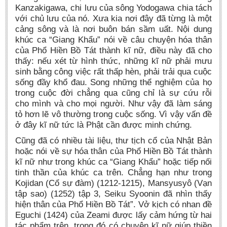
Kanzakigawa, chi lưu của sông Yodogawa chia tách
với chủ lưu của nó. Xưa kia nơi đây đã từng là một
cảng sông và là nơi buôn bán sầm uất. Nội dung
khúc ca “Giang Khẩu” nói về câu chuyện hóa thân
của Phổ Hiền Bồ Tát thành kĩ nữ, điều này đã cho
thấy: nếu xét từ hình thức, những kĩ nữ phải mưu
sinh bằng công việc rất thấp hèn, phải trải qua cuộc
sống đầy khổ đau. Song những thể nghiệm của họ
trong cuộc đời chẳng qua cũng chỉ là sự cứu rỗi
cho mình và cho mọi người. Như vậy đã làm sáng
tỏ hơn lẽ vô thường trong cuộc sống. Vì vậy vấn đề
ở đây kĩ nữ tức là Phật cần được minh chứng.
Cũng đã có nhiều tài liệu, thư tịch cổ của Nhật Bản
hoặc nói về sự hóa thân của Phổ Hiền Bồ Tát thành
kĩ nữ như trong khúc ca “Giang Khẩu” hoặc tiếp nối
tinh thần của khúc ca trên. Chẳng hạn như trong
Kojidan (Cổ sự đàm) (1212-1215), Mansyusyô (Vạn
tập sao) (1252) tập 3, Seiku Syoonin đã nhìn thấy
hiện thân của Phổ Hiền Bồ Tát”. Vở kịch có nhan đề
Eguchi (1424) của Zeami được lấy cảm hứng từ hai
tác phẩm trên, trong đó có chuyện kĩ nữ giúp thiền