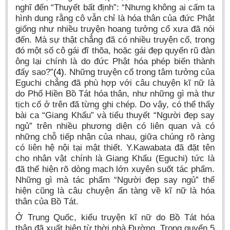
nghĩ đến “Thuyết bất định”: “Nhưng không ai cấm ta
hình dung rằng cô vẫn chỉ là hóa thân của đức Phật
giống như nhiều truyện hoang tưởng cổ xưa đã nói
đến. Mà sự thật chẳng đã có nhiều truyện cổ, trong
đó một số cô gái đĩ thõa, hoặc gái đẹp quyến rũ đàn
ông lại chính là do đức Phật hóa phép biến thành
đấy sao?”
(4)
. Những truyện cổ trong tâm tưởng của
Eguchi chẳng đã phù hợp với câu chuyện kĩ nữ là
do Phổ Hiền Bồ Tát hóa thân, như những gì mà thư
tịch cổ ở trên đã từng ghi chép. Do vậy, có thể thấy
bài ca “Giang Khẩu” và tiểu thuyết “Người đẹp say
ngủ” trên nhiều phương diện có liên quan và có
những chỗ tiếp nhận của nhau, giữa chúng rõ ràng
có liên hệ nội tại mật thiết. Y.Kawabata đã đặt tên
cho nhân vật chính là Giang Khẩu (Eguchi) tức là
đã thể hiện rõ dòng mạch lớn xuyên suốt tác phẩm.
Những gì mà tác phẩm “Người đẹp say ngủ” thể
hiện cũng là câu chuyện ẩn tàng về kĩ nữ là hóa
thân của Bồ Tát.
Ở Trung Quốc, kiểu truyện kĩ nữ do Bồ Tát hóa
thân đã xuất hiện từ thời nhà Đường. Trong quyển 5