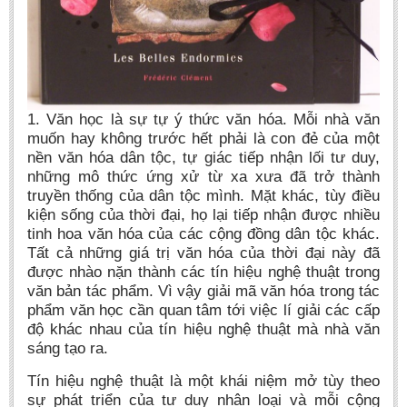
Undergraduate: Regular Degree
Undergraduate: Honor Degree
Postgraduate
LITERARY WRITINGS & TRANSLATING
1. Văn học là sự tự ‎ý thức văn hóa. Mỗi nhà văn
muốn hay không trước hết phải là con đẻ của một
RESEARCH
nền văn hóa dân tộc, tự giác tiếp nhận lối tư duy,
Sinology & Nom
những mô thức ứng xử từ xa xưa đã trở thành
truyền thống của dân tộc mình. Mặt khác, tùy điều
Linguistics
kiện sống của thời đại, họ lại tiếp nhận được nhiều
Vietnamese Folk Culture
tinh hoa văn hóa của các cộng đồng dân tộc khác.
Tất cả những giá trị văn hóa của thời đại này đã
Literary Theory & Criticism
được nhào nặn thành các tín hiệu nghệ thuật trong
Vietnamese Literature
văn bản tác phẩm. Vì vậy giải mã văn hóa trong tác
phẩm văn học cần quan tâm tới việc lí giải các cấp
Foreign Literatures & Comparative Literature
độ khác nhau của tín hiệu nghệ thuật mà nhà văn
Theater and Film
sáng tạo ra.
Culture - History - Philosophy
Tín hiệu nghệ thuật là một khái niệm mở tùy theo
Education
sự phát triển của tư duy nhân loại và mỗi cộng