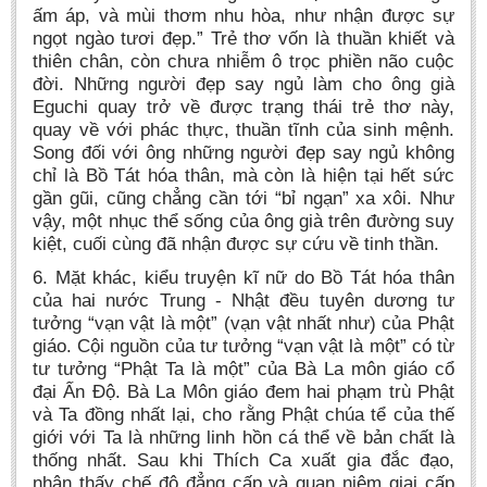
ấm áp, và mùi thơm nhu hòa, như nhận được sự
ngọt ngào tươi đẹp.” Trẻ thơ vốn là thuần khiết và
thiên chân, còn chưa nhiễm ô trọc phiền não cuộc
đời. Những người đẹp say ngủ làm cho ông già
Eguchi quay trở về được trạng thái trẻ thơ này,
quay về với phác thực, thuần tĩnh của sinh mệnh.
Song đối với ông những người đẹp say ngủ không
chỉ là Bồ Tát hóa thân, mà còn là hiện tại hết sức
gần gũi, cũng chẳng cần tới “bỉ ngạn” xa xôi. Như
vậy, một nhục thể sống của ông già trên đường suy
kiệt, cuối cùng đã nhận được sự cứu về tinh thần.
6. Mặt khác, kiểu truyện kĩ nữ do Bồ Tát hóa thân
của hai nước Trung - Nhật đều tuyên dương tư
tưởng “vạn vật là một” (vạn vật nhất như) của Phật
giáo. Cội nguồn của tư tưởng “vạn vật là một” có từ
tư tưởng “Phật Ta là một” của Bà La môn giáo cổ
đại Ấn Độ. Bà La Môn giáo đem hai phạm trù Phật
và Ta đồng nhất lại, cho rằng Phật chúa tể của thế
giới với Ta là những linh hồn cá thể về bản chất là
thống nhất. Sau khi Thích Ca xuất gia đắc đạo,
nhận thấy chế độ đẳng cấp và quan niệm giai cấp