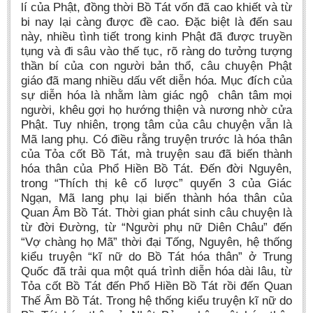
lí của Phật, đồng thời Bồ Tát vốn đã cao khiết và từ
bi nay lại càng được đề cao. Đặc biệt là đến sau
này, nhiều tình tiết trong kinh Phật đã được truyền
tụng và đi sâu vào thế tục, rõ ràng do tưởng tượng
thần bí của con người bản thổ, câu chuyện Phật
giáo đã mang nhiều dấu vết diễn hóa. Mục đích của
sự diễn hóa là nhằm làm giác ngộ chân tâm mọi
người, khêu gợi họ hướng thiện và nương nhờ cửa
Phật. Tuy nhiên, trọng tâm của câu chuyện vẫn là
Mã lang phụ. Có điều rằng truyện trước là hóa thân
của Tỏa cốt Bồ Tát, mà truyện sau đã biến thành
hóa thân của Phổ Hiền Bồ Tát. Đến đời Nguyên,
trong “Thích thị kê cổ lược” quyển 3 của Giác
Ngạn, Mã lang phụ lại biến thành hóa thân của
Quan Âm Bồ Tát. Thời gian phát sinh câu chuyện là
từ đời Đường, từ “Người phụ nữ Diên Châu” đến
“Vợ chàng họ Mã” thời đại Tống, Nguyên, hệ thống
kiểu truyện “kĩ nữ do Bồ Tát hóa thân” ở Trung
Quốc đã trải qua một quá trình diễn hóa dài lâu, từ
Tỏa cốt Bồ Tát đến Phổ Hiền Bồ Tát rồi đến Quan
Thế Âm Bồ Tát. Trong hệ thống kiểu truyện kĩ nữ do