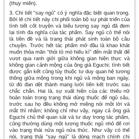
(thụy miên).
3. Chi tiết “say ngủ” có ‎‎ý nghĩa đặc biệt quan trọng.
Bởi lẽ chi tiết này chi phối toàn bộ sự phát triển của
tình tiết cốt truyện và biểu tượng say ngủ đã đem
lại tính đa nghĩa của tác phẩm. Say ngủ có thể nói
là tiền đề và là trạng thái phát sinh toàn bộ câu
chuyện. Trước hết tác phẩm mở đầu là ‎khao khát
muốn thỏa mãn “thói tò mò hiếu kì” đến mật thất để
vượt qua ranh giới giữa không gian hiện thực và
không gian cảnh mộng của ông già Eguchi; tình tiết
được gắn kết cũng tùy thuộc tư duy quan hệ tương
thông giữa mộng trong khi ngủ và mộng ban ngày,
từ đó đan dệt thành mạng lưới liên kết trước sau
chắc chắn. Hai là, sự xuất hiện của các thiếu nữ
hoàn toàn trong trạng thái dùng thuốc để ngủ sâu,
trước sau họ đều không mở miệng nói một lời và
mắt thì nhắm; không chỉ như vậy, ngay cả ông già
Eguchi chủ thể quan sát và tư duy trong tác phẩm,
cũng thường dùng một lượng thuốc ngủ nhỏ để rơi
vào trạng thái nửa ngủ nửa thức. Như vậy có thể
nói, trạng thái “say ngủ” là dòng mạch chính chi