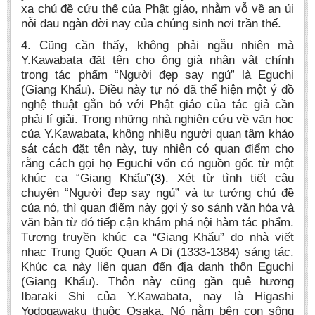
xa chủ đề cứu thế của Phật giáo, nhằm vỗ về an ủi
nỗi đau ngàn đời nay của chúng sinh nơi trần thế.
4. Cũng cần thấy, không phải ngẫu nhiên mà
Y.Kawabata đặt tên cho ông già nhân vật chính
trong tác phẩm “Người đẹp say ngủ” là Eguchi
(Giang Khẩu). Điều này tự nó đã thể hiện một ý đồ
nghệ thuật gắn bó với Phật giáo của tác giả cần
phải lí giải. Trong những nhà nghiên cứu về văn học
của Y.Kawabata, không nhiều người quan tâm khảo
sát cách đặt tên này, tuy nhiên có quan điểm cho
rằng cách gọi họ Eguchi vốn có nguồn gốc từ một
khúc ca “Giang Khẩu”
(3)
. Xét từ tình tiết câu
chuyện “Người đẹp say ngủ” và tư tưởng chủ đề
của nó, thì quan điểm này gợi ‎ý so sánh văn hóa và
văn bản từ đó tiếp cận khám phá nội hàm tác phẩm.
Tương truyền khúc ca “Giang Khẩu” do nhà viết
nhạc Trung Quốc Quan A Di (1333-1384) sáng tác.
Khúc ca này liên quan đến địa danh thôn Eguchi
(Giang Khẩu). Thôn này cũng gần quê hương
Ibaraki Shi của Y.Kawabata, nay là Higashi
Yodogawaku thuộc Osaka. Nó nằm bên con sông