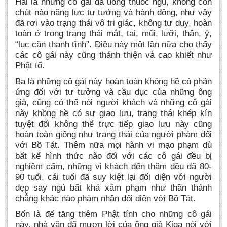
Hai là những cô gái đã uống thuốc ngủ, không còn
chút nào năng lực tư tưởng và hành động, như vậy
đã rơi vào trạng thái vô tri giác, không tư duy, hoàn
toàn ở trong trạng thái mắt, tai, mũi, lưỡi, thân, ý,
“lục căn thanh tĩnh”. Điều này một lần nữa cho thấy
các cô gái này cũng thánh thiện và cao khiết như
Phật tổ.
Ba là những cô gái này hoàn toàn không hề có phản
ứng đối với tư tưởng và cầu dục của những ông
già, cũng có thể nói người khách và những cô gái
này khồng hề có sự giao lưu, trạng thái khép kín
tuyệt đối không thể trực tiếp giao lưu này cũng
hoàn toàn giống như trạng thái của người phàm đối
với Bồ Tát. Thêm nữa mọi hành vi mạo phạm dù
bất kể hình thức nào đối với các cô gái đều bị
nghiêm cấm, những vị khách đến thăm đều đã 80-
90 tuổi, cái tuổi đã suy kiệt lại đối diện với người
đẹp say ngủ bất khả xâm phạm như thần thánh
chẳng khác nào phàm nhân đối diện với Bồ Tát.
Bốn là để tăng thêm Phật tính cho những cô gái
này, nhà văn đã mượn lời của ông già Kiga nói với