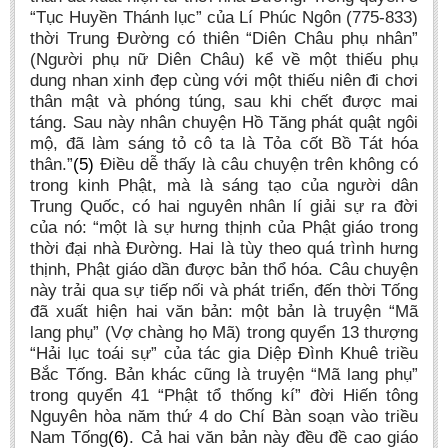
“Tục Huyền Thánh lục” của Lí Phúc Ngôn (775-833)
thời Trung Đường có thiên “Diên Châu phụ nhân”
(Người phụ nữ Diên Châu) kể về một thiếu phụ
dung nhan xinh đẹp cùng với một thiếu niên đi chơi
thân mật và phóng túng, sau khi chết được mai
táng. Sau này nhân chuyện Hồ Tăng phát quật ngôi
mộ, đã làm sáng tỏ cô ta là Tỏa cốt Bồ Tát hóa
thân.”
(5)
Điều dễ thấy là câu chuyện trên không có
trong kinh Phật, mà là sáng tạo của người dân
Trung Quốc, có hai nguyên nhân lí giải sự ra đời
của nó: “một là sự hưng thịnh của Phật giáo trong
thời đại nhà Đường. Hai là tùy theo quá trình hưng
thịnh, Phật giáo dần được bản thổ hóa. Câu chuyện
này trải qua sự tiếp nối và phát triển, đến thời Tống
đã xuất hiện hai văn bản: một bản là truyện “Mã
lang phụ” (Vợ chàng họ Mã) trong quyển 13 thượng
“Hải lục toái sự” của tác gia Diệp Đình Khuê triều
Bắc Tống. Bản khác cũng là truyện “Mã lang phụ”
trong quyển 41 “Phật tổ thống kí” đời Hiến tông
Nguyên hòa năm thứ 4 do Chí Bàn soạn vào triều
Nam Tống
(6)
. Cả hai văn bản này đều đề cao giáo