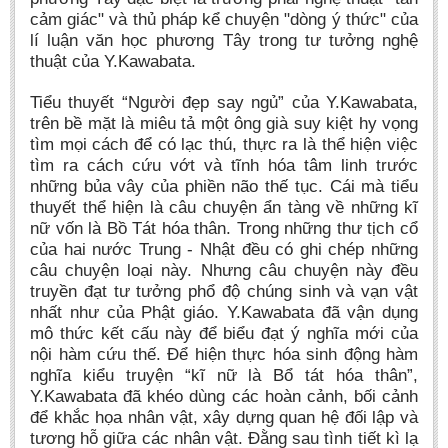
cảm giác" và thủ pháp kể chuyện "dòng ý thức" của
lí luận văn học phương Tây trong tư tưởng nghệ
thuật của Y.Kawabata.
Tiểu thuyết “Người đẹp say ngủ” của Y.Kawabata,
trên bề mặt là miêu tả một ông già suy kiệt hy vọng
tìm mọi cách để có lạc thú, thực ra là thể hiện việc
tìm ra cách cứu vớt và tĩnh hóa tâm linh trước
những bủa vây của phiền não thế tục. Cái mà tiểu
thuyết thể hiện là câu chuyện ẩn tàng về những kĩ
nữ vốn là Bồ Tát hóa thân. Trong những thư tịch cổ
của hai nước Trung - Nhật đều có ghi chép những
câu chuyện loại này. Nhưng câu chuyện này đều
truyền đạt tư tưởng phổ độ chúng sinh và vạn vật
nhất như của Phật giáo. Y.Kawabata đã vận dụng
mô thức kết cấu này để biểu đạt ‎ý nghĩa mới của
nội hàm cứu thế. Để hiện thực hóa sinh động hàm
nghĩa kiểu truyện “kĩ nữ là Bổ tát hóa thân”,
Y.Kawabata đã khéo dùng các hoàn cảnh, bối cảnh
để khắc họa nhân vật, xây dựng quan hệ đối lập và
tương hỗ giữa các nhân vật. Đằng sau tình tiết kì lạ