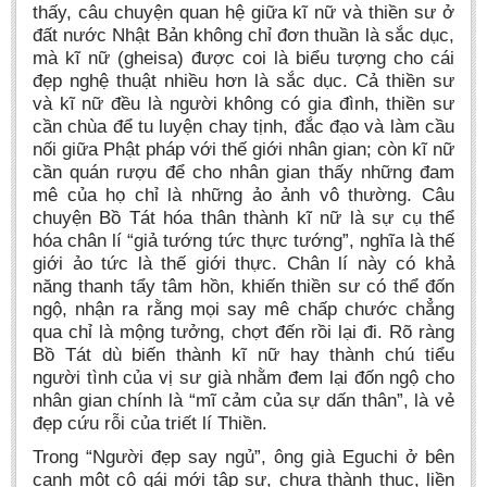
thấy, câu chuyện quan hệ giữa kĩ nữ và thiền sư ở
đất nước Nhật Bản không chỉ đơn thuần là sắc dục,
mà kĩ nữ (gheisa) được coi là biểu tượng cho cái
đẹp nghệ thuật nhiều hơn là sắc dục. Cả thiền sư
và kĩ nữ đều là người không có gia đình, thiền sư
cần chùa để tu luyện chay tịnh, đắc đạo và làm cầu
nối giữa Phật pháp với thế giới nhân gian; còn kĩ nữ
cần quán rượu để cho nhân gian thấy những đam
mê của họ chỉ là những ảo ảnh vô thường. Câu
chuyện Bồ Tát hóa thân thành kĩ nữ là sự cụ thể
hóa chân lí “giả tướng tức thực tướng”, nghĩa là thế
giới ảo tức là thế giới thực. Chân lí này có khả
năng thanh tẩy tâm hồn, khiến thiền sư có thể đốn
ngộ, nhận ra rằng mọi say mê chấp chước chẳng
qua chỉ là mộng tưởng, chợt đến rồi lại đi. Rõ ràng
Bồ Tát dù biến thành kĩ nữ hay thành chú tiểu
người tình của vị sư già nhằm đem lại đốn ngộ cho
nhân gian chính là “mĩ cảm của sự dấn thân”, là vẻ
đẹp cứu rỗi của triết lí Thiền.
Trong “Người đẹp say ngủ”, ông già Eguchi ở bên
cạnh một cô gái mới tập sự, chưa thành thục, liền