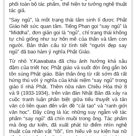
phối toàn bộ tác phẩm, thể hiện tư tưởng nghệ thuật
tác giả.
“Say ngủ”, là một trạng thái tâm sinh lí được Phật
Giáo hết sức quan tâm. Tiếng Phạn gọi “say ngủ” là
“Middha”, đơn giản gọi là “ngủ”, chỉ trạng thái không
tự chủ giống như sự hôn mê của thân và tâm con
người. Bản thân cấu tứ tình tiết “người đẹp say
ngủ” đã bao hàm ý nghĩa Phật Giáo.
Từ nhỏ Y.Kawabata đã chịu ảnh hưởng khá sâu
đậm của triết học Phật giáo và suốt đời ông gắn bó
tôn sùng Phật giáo. Bản thân ông từ rất sớm đã rất
hứng thú với ý nghĩa của khái niệm “say ngủ” trong
giáo lí nhà Phật. Thêm nữa năm Chiêu Hòa thứ 8
và 9 (1933-1934), trên văn đàn Nhật Bản đã xảy ra
cuộc tranh luận phân biệt giữa tiểu thuyết và tản
văn có liên quan đến vấn đề “cải tạo” và “ranh giới
văn học”. Đây cũng là lúc những suy ngẫm về tác
phẩm “say ngủ” đã chín muồi trong ông. Tác phẩm
mà ông dự kiến, đã xuất phát từ điểm nhìn nghệ
thuật của nhân vật “tôi”, tìm hiểu về sự kiện hai nữ