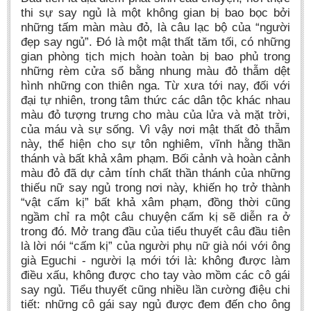
thi sự say ngủ là một không gian bị bao bọc bởi
những tấm màn màu đỏ, là câu lạc bộ của “người
đẹp say ngủ”. Đó là một mật thất tăm tối, có những
gian phòng tịch mịch hoàn toàn bị bao phủ trong
những rèm cửa sổ bằng nhung màu đỏ thẫm dệt
hình những con thiên nga. Từ xưa tới nay, đối với
đại tự nhiên, trong tâm thức các dân tộc khác nhau
màu đỏ tượng trưng cho màu của lửa và mặt trời,
của máu và sự sống. Vì vậy nơi mật thất đỏ thẫm
này, thể hiện cho sự tôn nghiêm, vĩnh hằng thần
thánh và bất khả xâm phạm. Bối cảnh và hoàn cảnh
màu đỏ đã dự cảm tính chất thần thánh của những
thiếu nữ say ngủ trong nơi này, khiến họ trở thành
“vật cấm kị” bất khả xâm phạm, đồng thời cũng
ngầm chỉ ra một câu chuyện cấm kị sẽ diễn ra ở
trong đó. Mở trang đầu của tiểu thuyết câu đầu tiên
là lời nói “cấm kị” của người phụ nữ già nói với ông
già Eguchi - người lạ mới tới là: không được làm
điều xấu, không được cho tay vào mồm các cô gái
say ngủ. Tiểu thuyết cũng nhiều lần cường điệu chi
tiết: những cô gái say ngủ được đem đến cho ông