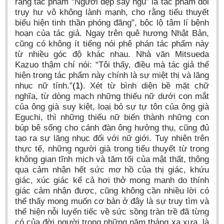
rằng tác phẩm “Người đẹp say ngủ” là tác phẩm đồi
trụy hư vô không lành mạnh, cho rằng tiểu thuyết
biểu hiện tinh thần phóng đãng”, bộc lộ tâm lí bệnh
hoạn của tác giả. Ngay trên quê hương Nhật Bản,
cũng có không ít tiếng nói phê phán tác phẩm này
từ nhiều góc độ khác nhau. Nhà văn Mitsueda
Kazuo thậm chí nói: “Tôi thấy, điều mà tác giả thể
hiện trong tác phẩm này chính là sự miệt thị và lăng
nhục nữ tính.”
(1)
. Xét từ bình diện bề mặt chữ
nghĩa, từ dòng mạch những thiếu nữ dưới con mắt
của ông già suy kiệt, loại bỏ sự tự tôn của ông già
Eguchi, thì những thiếu nữ biến thành những con
búp bê sống cho cánh đàn ông hưởng thụ, cũng đủ
tạo ra sự lăng nhục đối với nữ giới. Tuy nhiên trên
thực tế, những người già trong tiểu thuyết từ trong
không gian tĩnh mịch và tăm tối của mật thất, thông
qua cảm nhận hết sức mơ hồ của thị giác, khứu
giác, xúc giác kể cả hơi thở mong manh do thính
giác cảm nhận được, cũng không cần nhiều lời có
thể thấy mong muốn cơ bản ở đây là sự truy tìm và
thể hiện nỗi luyến tiếc về sức sồng tràn trề đã từng
có của đời người trong những năm tháng xa xưa, là