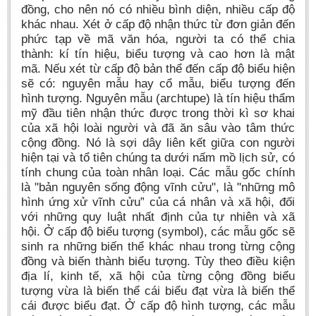
đồng, cho nên nó có nhiều bình diện, nhiều cấp độ
BA, MA, PhD. Theses
khác nhau. Xét ở cấp độ nhận thức từ đơn giản đến
phức tạp về mã văn hóa, người ta có thể chia
CONFERENCE
thành: kí tín hiệu, biểu tượng và cao hơn là mật
Studies on Vietnamese and Korean Literature and Films
mã. Nếu xét từ cấp độ bản thể đến cấp độ biểu hiện
sẽ có: nguyên mẫu hay cổ mẫu, biểu tượng đến
Modernization process in Japanese literature and in the literatures of
hình tượng. Nguyên mẫu (archtupe) là tín hiệu thẩm
East-Asian region
mỹ đầu tiên nhận thức được trong thời kì sơ khai
Studies on Sinology & Nom
của xã hội loài người và đã ăn sâu vào tâm thức
cộng đồng. Nó là sợi dây liên kết giữa con người
Vietnamese and Japanese Literature Viewed from an East Asian
hiện tại và tổ tiên chúng ta dưới nấm mồ lịch sử, có
Perspective
tính chung của toàn nhân loại. Các mẫu gốc chính
To Build a Standard Orthography in Schools and the Media
là "bản nguyên sống động vĩnh cửu", là "những mô
hình ứng xử vĩnh cửu” của cá nhân và xã hội, đối
80 Years of New Poetry and the Self-Reliant Literary Group
với những quy luật nhất định của tự nhiên và xã
ALUMNI
hội. Ở cấp độ biểu tượng (symbol), các mẫu gốc sẽ
sinh ra những biến thể khác nhau trong từng cộng
Alumni Association
đồng và biến thành biểu tượng. Tùy theo điều kiện
địa lí, kinh tế, xã hội của từng cộng đồng biểu
Scholarship Fund
tượng vừa là biến thể cái biểu đạt vừa là biến thể
STUDENT ACTIVITIES
cái được biểu đạt. Ở cấp độ hình tượng, các mẫu