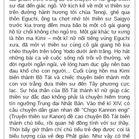
sư đạt đến giác ngộ. Vở kịch kể về một vị thiền sư
trên đường hành hương tới chùa Tenoji, ghé qua
thôn Eguchi, ông ta chợt nhớ tới thiền sư Saigyo
trước kia trong đêm mưa bão bị một cô gái giang
hồ từ chối không cho ngủ trọ. Một gái khác tự xưng
là hồn ma Kimi – một kĩ nữ nổi tiếng vùng Eguchi
xưa, đã mời vị thiền sư cùng cô gái giang hồ kia
chèo thuyền trên sông Yodo dưới ánh trăng. Họ hát
những bài ca về cuộc sống nổi trôi vô thường, về
đời người ngắn ngủi, về lòng ham dục gây nên bao
đau khổ cho con người... Cuối cùng hồn ma Kimi
biến thành Bồ Tát và chiếc thuyền biến thành một
con voi trắng đưa thiền sư đến Tây phương cực
lạc. Sự hóa thân của Bồ Tát thành kĩ nữ giúp các
thiền sư đắc đạo không phải là chuyện hiếm trong
tín ngưỡng Trung đại Nhật Bản. Vào thế kỉ XIV, có
câu chuyện dân gian nhan đề “Chigo Kannon engi”
(Truyện thiền sư Kanon) đề cao chuyện Bồ Tát biến
thành chú tiểu, rồi quan hệ đồng tính với sư thầy.
Thời bấy giờ thậm chí chú tiểu trẻ đẹp được coi là
biểu tượng của vẻ đẹp Phật giáo. Như vậy có thể