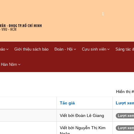
1
hảo
Giới thiệu sách báo
Đoàn - Hội
Cựu sinh viên
Sáng tác &
C Hán Nôm
Hiển thị #
Tác giả
Lượt xe
Viết bởi Đoàn Lê Giang
Lượt xem
Viết bởi Nguyễn Thị Kim
Lượt xem
Ngân