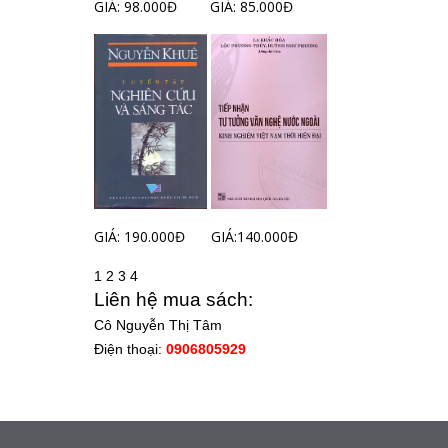
GIÁ: 98.000Đ
GIÁ: 85.000Đ
GIÁ: 190.000Đ
GIÁ:140.000Đ
1
2
3
4
Liên hệ mua sách:
Cô Nguyễn Thị Tâm
Điện thoại:
0906805929