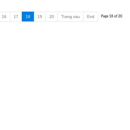
16
17
18
19
20
Trang sau
End
Page 18 of 20