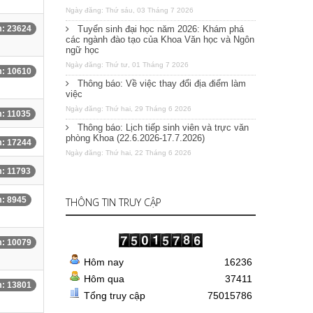
Ngày đăng: Thứ sáu, 03 Tháng 7 2026
: 23624
Tuyển sinh đại học năm 2026: Khám phá
các ngành đào tạo của Khoa Văn học và Ngôn
ngữ học
Ngày đăng: Thứ tư, 01 Tháng 7 2026
: 10610
Thông báo: Về việc thay đổi địa điểm làm
việc
Ngày đăng: Thứ hai, 29 Tháng 6 2026
: 11035
Thông báo: Lịch tiếp sinh viên và trực văn
phòng Khoa (22.6.2026-17.7.2026)
: 17244
Ngày đăng: Thứ hai, 22 Tháng 6 2026
: 11793
: 8945
THÔNG TIN TRUY CẬP
: 10079
Hôm nay
16236
Hôm qua
37411
: 13801
Tổng truy cập
75015786