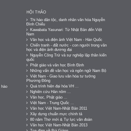
HỘI THẢO
Thi hào dân tộc, danh nhân văn hóa Nguyễn
Đình Chiểu
Kawabata Yasunari: Từ Nhật Bản đến Việt
Nam
Văn học và điện ảnh Việt Nam - Hàn Quốc
Chiến tranh - đất nước - con người trong văn
học và điện ảnh đương đại
Nguyễn Công Trứ và sự nghiệp lập thân kiến
quốc
Phật giáo và văn học Bình Định
Những vấn đề văn học và ngôn ngữ Nam Bộ
Việt Nam - Giao lưu văn hóa tư tưởng
Phương Đông
Quá trình hiện đại hóa VH ...
 hào
Nghiên cứu Hán nôm ...
Văn học, Phật giáo ...
Việt Nam - Trung Quốc ...
Văn học Việt Nam-Nhật Bản 2011
Xây dựng chuẩn mực chính tả
80 năm Thơ mới & Tự lực văn đoàn
Văn học Việt Nam-Nhật Bản 2013
Tọa đàm về Bùi Giáng