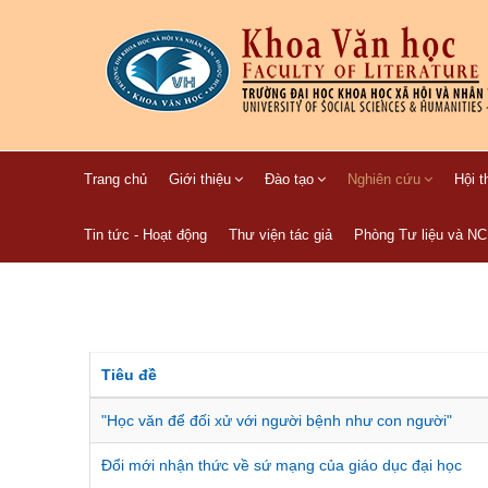
Trang chủ
Giới thiệu
Đào tạo
Nghiên cứu
Hội t
Tin tức - Hoạt động
Thư viện tác giả
Phòng Tư liệu và N
Tiêu đề
"Học văn để đối xử với người bệnh như con người"
Đổi mới nhận thức về sứ mạng của giáo dục đại học