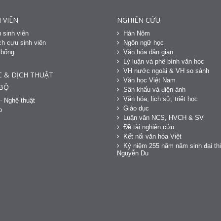
 VIÊN
NGHIÊN CỨU
 sinh viên
Hán Nôm
h cựu sinh viên
Ngôn ngữ học
 bổng
Văn hóa dân gian
h
Lý luận và phê bình văn học
VH nước ngoài & VH so sánh
C & DỊCH THUẬT
Văn học Việt Nam
 BỘ
Sân khấu và điện ảnh
Văn hóa, lịch sử, triết học
- Nghệ thuật
Giáo dục
p
Luận văn NCS, HVCH & SV
Đề tài nghiên cứu
Kết nối văn hóa Việt
Kỷ niệm 255 năm năm sinh đại thi
Nguyễn Du