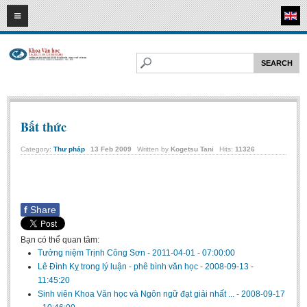
07
08
2026
HOME
ABOUT FL
Faculty of Literature
Departments
Bất thức
Department of Vietnamese Literature
Category:
Thư pháp
13
Feb
2009
Written by
Kogetsu Tani
Hits:
11326
Department of Literary Theory and Criticism
Department of Foreign Literatures and Comparative Literature
Department of Sinology-Nom Studies
f
Share
Department of Arts Studies
Bạn có thể quan tâm:
Center of Sinology and Nom Studies
Tưởng niệm Trịnh Công Sơn
-
2011-04-01 - 07:00:00
Images - Events
Lê Đình Kỵ trong lý luận - phê bình văn học
-
2008-09-13 -
11:45:20
ACADEMIC
Sinh viên Khoa Văn học và Ngôn ngữ đạt giải nhất ...
-
2008-09-17