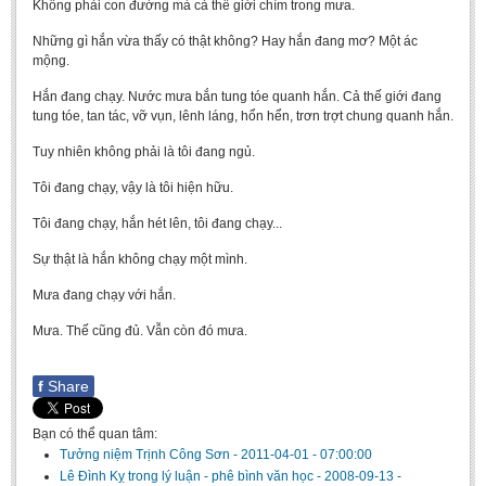
Không phải con đường mà cả thế giới chìm trong mưa.
Những gì hắn vừa thấy có thật không? Hay hắn đang mơ? Một ác
mộng.
Hắn đang chạy. Nước mưa bắn tung tóe quanh hắn. Cả thế giới đang
tung tóe, tan tác, vỡ vụn, lênh láng, hổn hển, trơn trợt chung quanh hắn.
Tuy nhiên không phải là tôi đang ngủ.
Tôi đang chạy, vậy là tôi hiện hữu.
Tôi đang chạy, hắn hét lên, tôi đang chạy...
Sự thật là hắn không chạy một mình.
Mưa đang chạy với hắn.
Mưa. Thế cũng đủ. Vẫn còn đó mưa.
f
Share
Bạn có thể quan tâm:
Tưởng niệm Trịnh Công Sơn
-
2011-04-01 - 07:00:00
Lê Đình Kỵ trong lý luận - phê bình văn học
-
2008-09-13 -