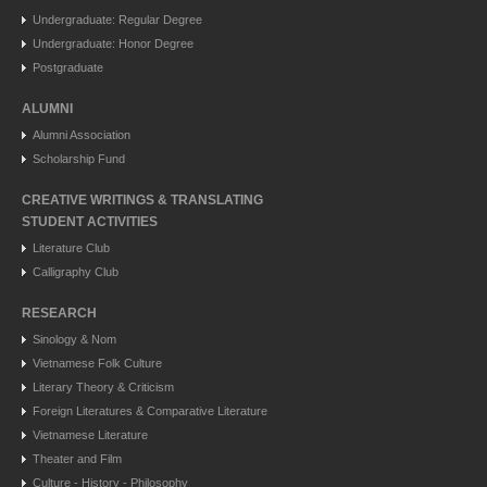
Undergraduate: Regular Degree
Undergraduate: Honor Degree
Postgraduate
ALUMNI
Alumni Association
Scholarship Fund
CREATIVE WRITINGS & TRANSLATING
STUDENT ACTIVITIES
Literature Club
Calligraphy Club
RESEARCH
Sinology & Nom
Vietnamese Folk Culture
Literary Theory & Criticism
Foreign Literatures & Comparative Literature
Vietnamese Literature
Theater and Film
Culture - History - Philosophy