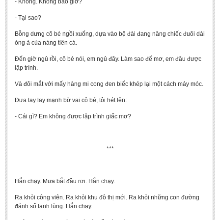
- Không. Không bao giờ?
- Tại sao?
Bỗng dưng cô bé ngồi xuống, dựa vào bệ đài đang nâng chiếc đuôi dài
óng ả của nàng tiên cá.
Đến giờ ngủ rồi, cô bé nói, em ngủ đây. Làm sao để mơ, em đâu được
lập trình.
Và đôi mắt với mấy hàng mi cong đen biếc khép lại một cách máy móc.
Đưa tay lay mạnh bờ vai cô bé, tôi hét lên:
- Cái gì? Em không được lập trình giấc mơ?
***
Hắn chạy. Mưa bắt đầu rơi. Hắn chạy.
Ra khỏi công viên. Ra khỏi khu đô thị mới. Ra khỏi những con đường
đánh số lạnh lùng. Hắn chạy.