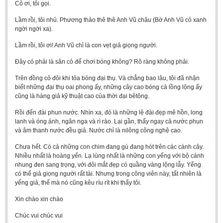
Cỏ ơi, tôi gọi.
Lầm rồi, tôi nhủ. Phương thảo thê thê Anh Vũ châu (Bờ Anh Vũ cỏ xanh
ngời ngời xa).
Lầm rồi, tôi ơi! Anh Vũ chỉ là con vẹt giả giọng người.
Đây có phải là sân cỏ để chơi bóng không? Rõ ràng không phải.
Trên đồng cỏ đôi khi tỏa bóng đại thụ. Và chẳng bao lâu, tôi đã nhận
biết những đại thụ oai phong ấy, những cây cao bóng cả lồng lộng ấy
cũng là hàng giả kỹ thuật cao của thời đại bêtông.
Rồi đến đài phun nước. Nhìn xa, đó là những lệ đài đẹp mê hồn, long
lanh và óng ánh, ngân nga và rì rào. Lại gần, thấy ngay cả nước phun
và âm thanh nước đều giả. Nước chỉ là nilông công nghệ cao.
Chưa hết. Có cả những con chim đang gù đang hót trên các cành cây.
Nhiều nhất là hoàng yến. Lạ lùng nhất là những con yểng với bộ cánh
nhung đen sang trọng, với đôi mắt đẹp có quầng vàng lộng lẫy. Yểng
có thể giả giọng người rất tài. Nhưng trong công viên này, tất nhiên là
yểng giả, thế mà nó cũng kêu ríu rít khi thấy tôi.
Xin chào xin chào
Chúc vui chúc vui