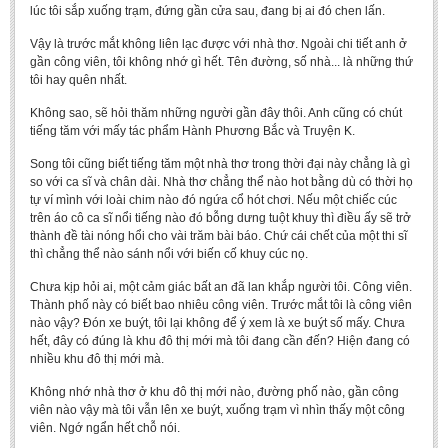
lúc tôi sắp xuống trạm, đứng gần cửa sau, đang bị ai đó chen lấn.
BA, MA, PhD. Theses
Vậy là trước mắt không liên lạc được với nhà thơ. Ngoài chi tiết anh ở
CONFERENCE
gần công viên, tôi không nhớ gì hết. Tên đường, số nhà... là những thứ
tôi hay quên nhất.
Studies on Vietnamese and Korean Literature and Films
Không sao, sẽ hỏi thăm những người gần đây thôi. Anh cũng có chút
Modernization process in Japanese literature and in the literatures of
tiếng tăm với mấy tác phẩm Hành Phương Bắc và Truyện K.
East-Asian region
Song tôi cũng biết tiếng tăm một nhà thơ trong thời đại này chẳng là gì
Studies on Sinology & Nom
so với ca sĩ và chân dài. Nhà thơ chẳng thể nào hot bằng dù có thời họ
tự ví mình với loài chim nào đó ngứa cổ hót chơi. Nếu một chiếc cúc
Vietnamese and Japanese Literature Viewed from an East Asian
trên áo cô ca sĩ nổi tiếng nào đó bỗng dưng tuột khuy thì điều ấy sẽ trở
Perspective
thành đề tài nóng hổi cho vài trăm bài báo. Chứ cái chết của một thi sĩ
thì chẳng thể nào sánh nổi với biến cố khuy cúc nọ.
To Build a Standard Orthography in Schools and the Media
80 Years of New Poetry and the Self-Reliant Literary Group
Chưa kịp hỏi ai, một cảm giác bất an đã lan khắp người tôi. Công viên.
Thành phố này có biết bao nhiêu công viên. Trước mắt tôi là công viên
ALUMNI
nào vậy? Đón xe buýt, tôi lại không để ý xem là xe buýt số mấy. Chưa
hết, đây có đúng là khu đô thị mới mà tôi đang cần đến? Hiện đang có
Alumni Association
nhiều khu đô thị mới mà.
Scholarship Fund
Không nhớ nhà thơ ở khu đô thị mới nào, đường phố nào, gần công
viên nào vậy mà tôi vẫn lên xe buýt, xuống trạm vì nhìn thấy một công
STUDENT ACTIVITIES
viên. Ngớ ngẩn hết chỗ nói.