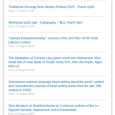
Traditional Sinology Nom Studies Festival 2025 - Thanh Uyển
Post: 17 August 2025
Workshop Quốc ngữ - Calligraphy - "青山 Thanh San"
Post: 21 August 2025
“Literary Entrepreneurship”: Journey of the 3rd VNU–HCM Youth
Literary Contest
Post: 17 August 2025
The adaptation of Chinese caizi jiaren novel into Vietnamese Nôm
verse tale (A case study of Truyện Song Tinh, Hảo cầu truyện, Ngọc
Kiều Lê
Post: 17 August 2025
Vietnamese national language travel writing about the world: content
and characteristics (survey of travel writing works from the late 19th
century to 1945).
Post: 17 August 2025
Sino literature on Buddhist theme by Confucian authors of the Le -
Nguyen Dynasty: Appearance and Achievements
Post: 21 August 2025