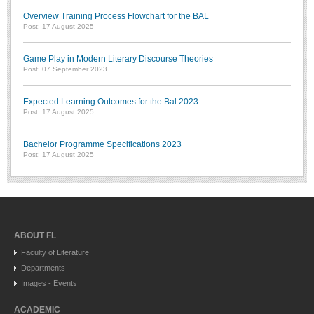
Overview Training Process Flowchart for the BAL
Post: 17 August 2025
Game Play in Modern Literary Discourse Theories
Post: 07 September 2023
Expected Learning Outcomes for the Bal 2023
Post: 17 August 2025
Bachelor Programme Specifications 2023
Post: 17 August 2025
ABOUT FL
Faculty of Literature
Departments
Images - Events
ACADEMIC