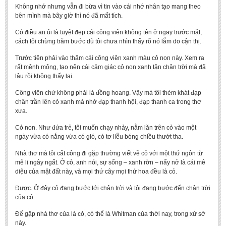
Literature Club
Không nhớ nhưng vẫn đi bừa vì tin vào cái nhớ nhân tạo mang theo
bên mình mà bây giờ thì nó đã mất tích.
Calligraphy Club
Có điều an ủi là tuyệt đẹp cái công viên không tên ở ngay trước mặt,
cách tôi chừng trăm bước dù tôi chưa nhìn thấy rõ nó lắm do cận thị.
Trước tiên phải vào thăm cái công viên xanh màu cỏ non này. Xem ra
rất mênh mông, tạo nên cái cảm giác cỏ non xanh tận chân trời mà đã
lâu rồi không thấy lại.
Công viên chứ không phải là đồng hoang. Vậy mà tôi thèm khát đạp
chân trần lên cỏ xanh mà nhớ đạp thanh hội, đạp thanh ca trong thơ
xưa.
Cỏ non. Như đứa trẻ, tôi muốn chạy nhảy, nằm lăn trên cỏ vào một
ngày vừa có nắng vừa có gió, có tơ liễu bóng chiều thướt tha.
Nhà thơ mà tôi cất công đi gặp thường viết về cỏ với một thứ ngôn từ
mê li ngây ngất. Ở cỏ, anh nói, sự sống – xanh rờn – nẩy nở là cái mê
diệu của mặt đất này, và mọi thứ cây mọi thứ hoa đều là cỏ.
Được. Ở đây cỏ đang bước tới chân trời và tôi đang bước đến chân trời
của cỏ.
Để gặp nhà thơ của lá cỏ, có thể là Whitman của thời nay, trong xứ sở
này.