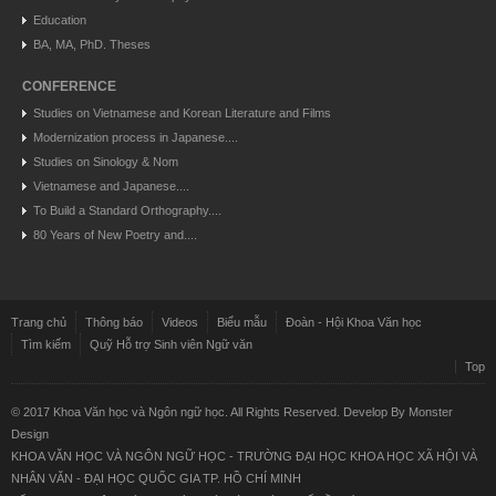
Education
BA, MA, PhD. Theses
CONFERENCE
Studies on Vietnamese and Korean Literature and Films
Modernization process in Japanese....
Studies on Sinology & Nom
Vietnamese and Japanese....
To Build a Standard Orthography....
80 Years of New Poetry and....
Trang chủ
Thông báo
Videos
Biểu mẫu
Đoàn - Hội Khoa Văn học
Tìm kiếm
Quỹ Hỗ trợ Sinh viên Ngữ văn
Top
© 2017 Khoa Văn học và Ngôn ngữ học. All Rights Reserved. Develop By
Monster
Design
KHOA VĂN HỌC VÀ NGÔN NGỮ HỌC - TRƯỜNG ĐẠI HỌC KHOA HỌC XÃ HỘI VÀ
NHÂN VĂN - ĐẠI HỌC QUỐC GIA TP. HỒ CHÍ MINH