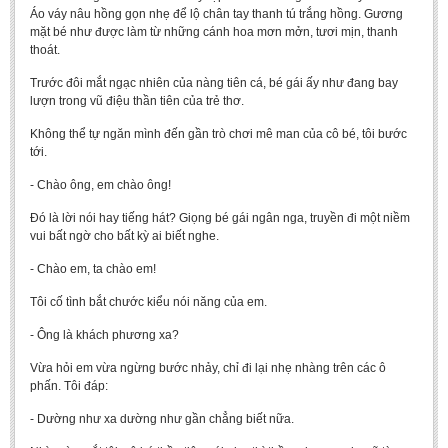
Áo váy nâu hồng gọn nhẹ để lộ chân tay thanh tú trắng hồng. Gương
mặt bé như được làm từ những cánh hoa mơn mởn, tươi mịn, thanh
thoát.
Trước đôi mắt ngạc nhiên của nàng tiên cá, bé gái ấy như đang bay
lượn trong vũ điệu thần tiên của trẻ thơ.
Không thể tự ngăn mình đến gần trò chơi mê man của cô bé, tôi bước
tới.
- Chào ông, em chào ông!
Đó là lời nói hay tiếng hát? Giọng bé gái ngân nga, truyền đi một niềm
vui bất ngờ cho bất kỳ ai biết nghe.
- Chào em, ta chào em!
Tôi cố tình bắt chước kiểu nói năng của em.
- Ông là khách phương xa?
Vừa hỏi em vừa ngừng bước nhảy, chỉ đi lại nhẹ nhàng trên các ô
phấn. Tôi đáp:
- Dường như xa dường như gần chẳng biết nữa.