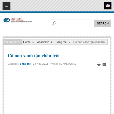
08
08
2026
HOME
ABOUT FL
Faculty of Literature
You are here:
Home
Academic
Sáng tác
Cỏ non xanh tận chân trời
Departments
Department of Vietnamese Literature
Cỏ non xanh tận chân trời
Department of Literary Theory and Criticism
Category:
Sáng tác
03
Nov
2015
Written by
Nhật Chiêu
Department of Foreign Literatures and Comparative Literature
Print
Email
Department of Sinology-Nom Studies
Department of Arts Studies
Center of Sinology and Nom Studies
Images - Events
ACADEMIC