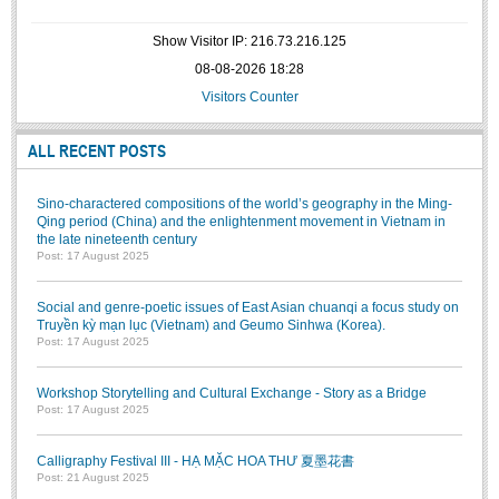
Show Visitor IP: 216.73.216.125
08-08-2026 18:28
Visitors Counter
ALL RECENT POSTS
Sino-charactered compositions of the world’s geography in the Ming-
Qing period (China) and the enlightenment movement in Vietnam in
the late nineteenth century
Post: 17 August 2025
Social and genre-poetic issues of East Asian chuanqi a focus study on
Truyền kỳ mạn lục (Vietnam) and Geumo Sinhwa (Korea).
Post: 17 August 2025
Workshop Storytelling and Cultural Exchange - Story as a Bridge
Post: 17 August 2025
Calligraphy Festival III - HẠ MẶC HOA THƯ 夏墨花書
Post: 21 August 2025