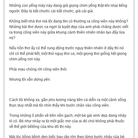
Những con yểng máy này đang giả giọng chim yểng thật khi nhại tiếng
người. Đây là bắt chước cái bắt chước, giả cái giả.
Không biết nhà thơ mà tôi đang tìm có thường ra công viên này không?
Những bài thơ được ca ngợi là tuyệt đẹp của anh phải chăng được viết
ra trong công viên này giữa khung cảnh thiên nhiên nhân tạo đầy lừa
mị?
Nếu hồn thơ ấy có thể rung động trước ngụy thiên nhiên ở đây thì nó
chỉ có thể phát tiết, một thứ ngụy thơ ca, một giọng thơ giống hệt giọng
chim yểng nơi này.
Phải mau chóng rời công viên thôi.
Nhưng tôi vẫn đứng yên.
Cách tôi không xa, gần pho tượng nàng tiên cá diễn ra một cảnh sống
thực duy nhất mà tôi nhìn thấy khi bước chân vào công viên.
Trong những ô phấn vẽ trên nền gạch, một bé gái xinh đẹp đang nhảy
lò cò. Bé như nhảy ra từ một giấc mơ của ai đó chứ không phải thuộc
về thế giới bêtông của khu đô thị này.
Mái tóc bồng bềnh đen biếc bay rập rờn theo từng bước nhảy của bé.