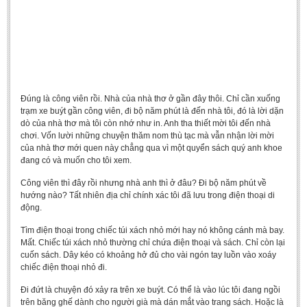
Undergraduate: Regular Degree
Undergraduate: Honor Degree
Postgraduate
LITERARY WRITINGS & TRANSLATING
Đúng là
công viên rồi. Nhà của nhà thơ ở gần đây thôi. Chỉ cần xuống
RESEARCH
trạm xe buýt gần công viên, đi bộ năm phút là đến nhà tôi, đó là lời dặn
dò của nhà thơ mà tôi còn nhớ như in. Anh tha thiết mời tôi đến nhà
Sinology & Nom
chơi. Vốn lười những chuyện thăm nom thù tạc mà vẫn nhận lời mời
của nhà thơ mới quen này chẳng qua vì một quyển sách quý anh khoe
Linguistics
đang có và muốn cho tôi xem.
Vietnamese Folk Culture
Công viên thì đây rồi nhưng nhà anh thì ở đâu? Đi bộ năm phút về
Literary Theory & Criticism
hướng nào? Tất nhiên địa chỉ chính xác tôi đã lưu trong điện thoại di
động.
Vietnamese Literature
Tìm điện thoại trong chiếc túi xách nhỏ mới hay nó không cánh mà bay.
Foreign Literatures & Comparative Literature
Mất. Chiếc túi xách nhỏ thường chỉ chứa điện thoại và sách. Chỉ còn lại
cuốn sách. Dây kéo có khoảng hở đủ cho vài ngón tay luồn vào xoáy
Theater and Film
chiếc điện thoại nhỏ đi.
Culture - History - Philosophy
Đi đứt là chuyện đó xảy ra trên xe buýt. Có thể là vào lúc tôi đang ngồi
Education
trên băng ghế dành cho người già mà dán mắt vào trang sách. Hoặc là