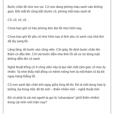
Bước chân tôi như reo vui. Cỏ non đang phóng màu xanh vào không
gian. Đôi mắt tôi cũng bắt chước cỏ, phóng một màu xanh đi.
Cỏ, cỏ, cỏ, cỏ...
Chưa bao giờ cỏ hào phóng đón đợi tôi như hôm nay.
Chưa bao giờ tôi yêu cỏ như hôm nay vì tình yêu cỏ xanh của nhà thơ
đã lây sang tôi.
Lâng lâng, tôi bước vào công viên. Cởi giày, tôi định bước chân lên
thảm cỏ đầu tiên. Chỉ vài bước dẫm nhẹ thôi rồi sẽ cư xử đúng luật:
không dẫm lên cỏ xanh.
Nghệ thuật trồng cỏ ở công viên này là tạo nên một cảm giác cỏ mọc tự
nhiên. Ta nhìn thấy một đồng cỏ mênh mông hơn là một thảm cỏ tỉa tót
ngay hàng thẳng lối.
Cỏ non xanh tận chân trời ngay giữa lòng đô thị. Đó là một dung hợp lý
tưởng, ba trong một: đô thị mới – thiên nhiên mới – nghệ thuật mới.
Đó có phải là cái mà người ta gọi là “urbanature” (phố thiên nhiên)
trong cái nhìn mới hiện nay?