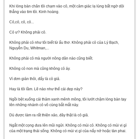
Khi lòng bàn chân tôi chạm vào cỏ, một cảm giác lạ lùng bất ngờ dội
thẳng vào tim tôi. Kinh hoàng.
Cỏ,cỏ, cỏ, cỏ...
Cỏ ư? Không phải cỏ.
Không phải cỏ như tôi biết từ ấu thơ. Không phải cỏ của Lý Bạch,
Nguyễn Du, Whitman,...
Không phải cỏ mà người nông dân nào cũng biết.
Không cỏ non mà cũng không cỏ áy.
Vì đơn giản thôi, đấy là cỏ giả.
Hay là tôi lầm. Lẽ nào như thế cái đẹp này?
Ngồi bệt xuống cái thảm xanh mênh mông, tôi lướt chậm lòng bàn tay
lên những nhánh cỏ vô cùng bắt mắt này.
Dù được làm ra rất thiện xảo, đây thật là cỏ giả.
Ngắt một cọng đưa lên mũi ngửi. Không có mùi cỏ. Không có mùi vị gì
của một trạng thái sống. Không có mùi vị gì của nẩy nở hoặc tàn phai.