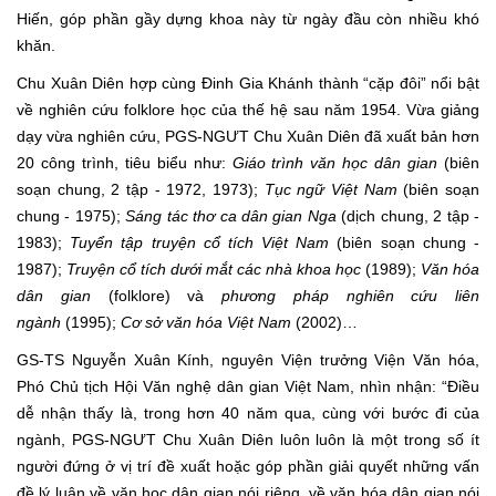
Hiến, góp phần gầy dựng khoa này từ ngày đầu còn nhiều khó
khăn.
Chu Xuân Diên hợp cùng Đinh Gia Khánh thành “cặp đôi” nổi bật
về nghiên cứu folklore học của thế hệ sau năm 1954. Vừa giảng
dạy vừa nghiên cứu, PGS-NGƯT Chu Xuân Diên đã xuất bản hơn
20 công trình, tiêu biểu như:
Giáo trình văn học dân gian
(biên
soạn chung, 2 tập - 1972, 1973);
Tục ngữ Việt Nam
(biên soạn
chung - 1975);
Sáng tác thơ ca dân gian Nga
(dịch chung, 2 tập -
1983);
Tuyển tập truyện cổ tích Việt Nam
(biên soạn chung -
1987);
Truyện cổ tích dưới mắt các nhà khoa học
(1989);
Văn hóa
dân gian
(folklore) và
phương pháp nghiên cứu liên
ngành
(1995);
Cơ sở văn hóa Việt Nam
(2002)…
GS-TS Nguyễn Xuân Kính, nguyên Viện trưởng Viện Văn hóa,
Phó Chủ tịch Hội Văn nghệ dân gian Việt Nam, nhìn nhận: “Điều
dễ nhận thấy là, trong hơn 40 năm qua, cùng với bước đi của
ngành, PGS-NGƯT Chu Xuân Diên luôn luôn là một trong số ít
người đứng ở vị trí đề xuất hoặc góp phần giải quyết những vấn
đề lý luận về văn học dân gian nói riêng, về văn hóa dân gian nói