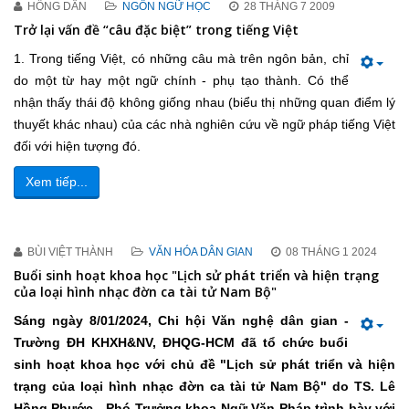
HỒNG DÂN
NGÔN NGỮ HỌC
28 THÁNG 7 2009
Trở lại vấn đề “câu đặc biệt” trong tiếng Việt
1. Trong tiếng Việt, có những câu mà trên ngôn bản, chỉ
do một từ hay một ngữ chính - phụ tạo thành. Có thể
nhận thấy thái độ không giống nhau (biểu thị những quan điểm lý
thuyết khác nhau) của các nhà nghiên cứu về ngữ pháp tiếng Việt
đối với hiện tượng đó.
Xem tiếp...
BÙI VIỆT THÀNH
VĂN HÓA DÂN GIAN
08 THÁNG 1 2024
Buổi sinh hoạt khoa học "Lịch sử phát triển và hiện trạng
của loại hình nhạc đờn ca tài tử Nam Bộ"
Sáng ngày 8/01/2024, Chi hội Văn nghệ dân gian -
Trường ĐH KHXH&NV, ĐHQG-HCM đã tổ chức buổi
sinh hoạt khoa học với chủ đề "Lịch sử phát triển và hiện
trạng của loại hình nhạc đờn ca tài tử Nam Bộ" do TS. Lê
Hồng Phước - Phó Trưởng khoa Ngữ Văn Pháp trình bày với