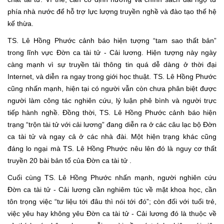
phía nhà nước để hỗ trợ lực lượng truyền nghề và đào tạo thế hệ
kế thừa.
TS. Lê Hồng Phước cảnh báo hiện tượng “tam sao thất bản”
trong lĩnh vực Đờn ca tài tử - Cải lương. Hiện tượng này ngày
càng mạnh vì sự truyền tải thông tin quá dễ dàng ở thời đại
Internet, và diễn ra ngay trong giới học thuật. TS. Lê Hồng Phước
cũng nhấn mạnh, hiện tại có người vẫn còn chưa phân biệt được
người làm công tác nghiên cứu, lý luận phê bình và người trực
tiếp hành nghề. Đồng thời, TS. Lê Hồng Phước cảnh báo hiện
trạng “trộn tài tử với cải lương” đang diễn ra ở các câu lạc bộ Đờn
ca tài tử và ngay cả ở các nhà đài. Một hiện trạng khác cũng
đáng lo ngại mà TS. Lê Hồng Phước nêu lên đó là nguy cơ thất
truyền 20 bài bản tổ của Đờn ca tài tử .
Cuối cùng TS. Lê Hồng Phước nhấn mạnh, người nghiên cứu
Đờn ca tài tử - Cải lương cần nghiêm túc về mặt khoa học, cần
tôn trọng việc “tư liệu tới đâu thì nói tới đó”; còn đối với tuổi trẻ,
việc yêu hay không yêu Đờn ca tài tử - Cải lương đó là thuộc về