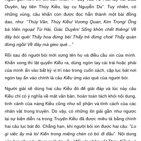
Duyên, lạy tiên Thúy Kiều, lạy cụ Nguyễn Du”
.
Tuy nhiên, có
những vùng, câu khấn còn được đọc hẳn thành một bài đồng
dao, như: “
Thúy Vân, Thúy Kiều/ Vương Quan, Kim Trọng/ Ông
bà Viên ngoại/ Từ Hải, Giác Duyên/
Sống khôn chết thiêng/ Về
đây bói quẻ/ Thấy hoa đừng bẻ/
Thấy trẻ đừng chơi/ Thấy quán
đừng ngồi/ Về đây mà gieo quẻ…”
Rồi sau đó người bói mới xưng tên họ và điều cầu xin của mình.
Khấn xong thì lật quyển
Kiều
ra, dùng ngón tay cái trái hoặc phải
của mình ấn vào bất kỳ vị trí nào trong cuốn sách, cặp lục bát nơi
ngón tay ấn vào chính là câu
Kiều
ứng vào quẻ của người bói.
Người giải sẽ dùng hai câu
Kiều
đó để giải đáp và lúc này câu
Kiều chỉ có ý nghĩa về mặt văn bản, hoàn toàn tách khỏi nội dung,
tình cảnh của nàng Kiều cũng như số phận và tính cách của các
nhân vật trong truyện. Do vậy, có những lời giải gần như ngược
lại sự kiện diễn ra trong
Truyện Kiều
đã được miêu tả bằng chính
hai câu lục bát đó. Chẳng hạn, khi người bói xin được hai câu: “
Lo
gì việc ấy mà lo/ Kiến trong miệng chén có bò đi đâu
”
.
Nội dung