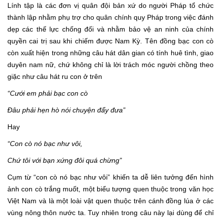
Lính tập là các đơn vị quân đội bản xứ do người Pháp tổ chức
thành lập nhằm phụ trợ cho quân chính quy Pháp trong việc đánh
dẹp các thế lực chống đối và nhằm bảo vệ an ninh của chính
quyền cai trị sau khi chiếm được Nam Kỳ. Tên đồng bạc con cò
còn xuất hiện trong những câu hát dân gian có tính huê tình, giao
duyên nam nữ, chứ không chỉ là lời trách móc người chồng theo
giặc như câu hát ru con ở trên
“Cưới em phải bạc con cò
Đâu phải hẹn hò nói chuyện đẩy đưa”
Hay
“Con cò nó bạc như vôi,
Chứ tôi với bạn xứng đôi quá chừng”
Cụm từ “con cò nó bạc như vôi” khiến ta dễ liên tưởng đến hình
ảnh con cò trắng muốt, một biểu tượng quen thuộc trong văn học
Việt Nam và là một loài vật quen thuộc trên cánh đồng lúa ở các
vùng nông thôn nước ta. Tuy nhiên trong câu này lại dùng để chỉ