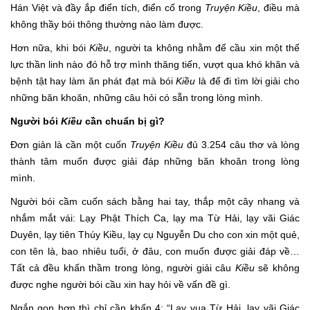
Hán Việt và đầy ắp điển tích, điển cố trong
Truyện Kiều
, điều mà
không thầy bói thông thường nào làm được.
Hơn nữa, khi bói
Kiều
, người ta không nhằm để cầu xin một thế
lực thần linh nào đó hỗ trợ mình thăng tiến, vượt qua khó khăn và
bệnh tật hay làm ăn phát đạt mà bói
Kiều
là để đi tìm lời giải cho
những băn khoăn, những câu hỏi có sẵn trong lòng mình.
Người bói
Kiều
cần chuẩn bị gì?
Đơn giản là cần một cuốn
Truyện Kiều
đủ 3.254 câu thơ và lòng
thành tâm muốn được giải đáp những băn khoăn trong lòng
mình.
Người bói cầm cuốn sách bằng hai tay, thắp một cây nhang và
nhắm mắt vái: Lạy Phật Thích Ca, lạy ma Từ Hải, lạy vãi Giác
Duyên, lạy tiên Thúy Kiều, lạy cụ Nguyễn Du cho con xin một quẻ,
con tên là, bao nhiêu tuổi, ở đâu, con muốn được giải đáp về…
Tất cả đều khấn thầm trong lòng, người giải câu
Kiều
sẽ không
được nghe người bói cầu xin hay hỏi về vấn đề gì.
Ngắn gọn hơn thì chỉ cần khấn 4: “Lạy vua Từ Hải, lạy vãi Giác