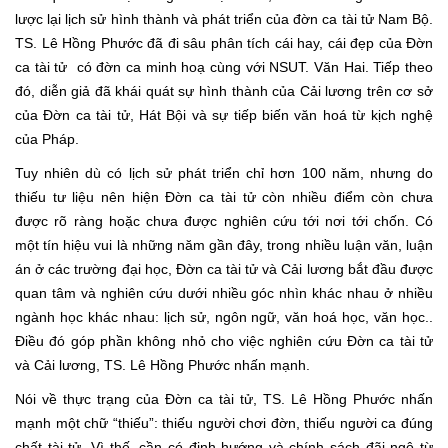
lược lại lịch sử hình thành và phát triển của đờn ca tài tử Nam Bộ.
TS. Lê Hồng Phước đã đi sâu phân tích cái hay, cái đẹp của Đờn
ca tài tử có đờn ca minh hoạ cùng với NSUT. Văn Hai. Tiếp theo
đó, diễn giả đã khái quát sự hình thành của Cải lương trên cơ sở
của Đờn ca tài tử, Hát Bội và sự tiếp biến văn hoá từ kịch nghệ
của Pháp.
Tuy nhiên dù có lịch sử phát triển chỉ hơn 100 năm, nhưng do
thiếu tư liệu nên hiện Đờn ca tài tử còn nhiều điểm còn chưa
được rõ ràng hoặc chưa được nghiên cứu tới nơi tới chốn. Có
một tín hiệu vui là những năm gần đây, trong nhiều luận văn, luận
án ở các trường đại học, Đờn ca tài tử và Cải lương bắt đầu được
quan tâm và nghiên cứu dưới nhiều góc nhìn khác nhau ở nhiều
ngành học khác nhau: lịch sử, ngôn ngữ, văn hoá học, văn học..
Điều đó góp phần không nhỏ cho việc nghiên cứu Đờn ca tài tử
và Cải lương, TS. Lê Hồng Phước nhấn mạnh.
Nói về thực trạng của Đờn ca tài tử, TS. Lê Hồng Phước nhấn
mạnh một chữ “thiếu”: thiếu người chơi đờn, thiếu người ca đúng
chất tài tử. Vì thế, cần có định hướng và chính sách đãi ngộ từ