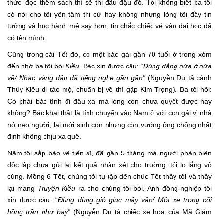
thức, đọc thêm sách thì sẽ thi đâu đậu đó. Tôi không biết ba tôi
có nói cho tôi yên tâm thi cử hay không nhưng lòng tôi đầy tin
tưởng và học hành mê say hơn, tin chắc chiếc vé vào đại học đã
có tên mình.
Cũng trong cái Tết đó, có một bác gái gần 70 tuổi ở trong xóm
đến nhờ ba tôi bói
Kiều
. Bác xin được câu: “
Dùng dằng nửa ở nửa
về/ Nhạc vàng đâu đã tiếng nghe gần gần”
(Nguyễn Du tả cảnh
Thúy Kiều đi tảo mộ, chuẩn bị về thì gặp Kim Trọng). Ba tôi hỏi:
Có phải bác tính đi đâu xa mà lòng còn chưa quyết được hay
không? Bác khai thật là tính chuyển vào Nam ở với con gái vì nhà
nó neo người, lại mới sinh con nhưng còn vướng ông chồng nhất
định không chịu xa quê.
Năm tôi sắp bảo vệ tiến sĩ, đã gần 5 tháng mà người phản biện
độc lập chưa gửi lại kết quả nhận xét cho trường, tôi lo lắng vô
cùng. Mồng 6 Tết, chúng tôi tụ tập đến chúc Tết thầy tôi và thầy
lại mang
Truyện Kiều
ra cho chúng tôi bói. Anh đồng nghiệp tôi
xin được câu: “
Đùng đùng gió giục mây vần/ Một xe trong cõi
hồng trần như bay
”
(Nguyễn Du tả chiếc xe hoa của Mã Giám