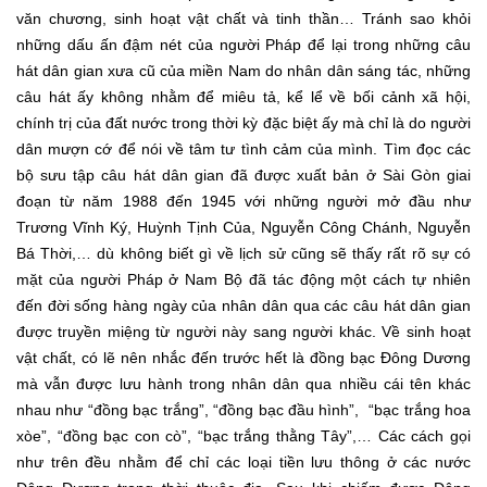
văn chương, sinh hoạt vật chất và tinh thần… Tránh sao khỏi
những dấu ấn đậm nét của người Pháp để lại trong những câu
hát dân gian xưa cũ của miền Nam do nhân dân sáng tác, những
câu hát ấy không nhằm để miêu tả, kể lể về bối cảnh xã hội,
chính trị của đất nước trong thời kỳ đặc biệt ấy mà chỉ là do người
dân mượn cớ để nói về tâm tư tình cảm của mình. Tìm đọc các
bộ sưu tập câu hát dân gian đã được xuất bản ở Sài Gòn giai
đoạn từ năm 1988 đến 1945 với những người mở đầu như
Trương Vĩnh Ký, Huỳnh Tịnh Của, Nguyễn Công Chánh, Nguyễn
Bá Thời,… dù không biết gì về lịch sử cũng sẽ thấy rất rõ sự có
mặt của người Pháp ở Nam Bộ đã tác động một cách tự nhiên
đến đời sống hàng ngày của nhân dân qua các câu hát dân gian
được truyền miệng từ người này sang người khác. Về sinh hoạt
vật chất, có lẽ nên nhắc đến trước hết là đồng bạc Đông Dương
mà vẫn được lưu hành trong nhân dân qua nhiều cái tên khác
nhau như “đồng bạc trắng”, “đồng bạc đầu hình”, “bạc trắng hoa
xòe”, “đồng bạc con cò”, “bạc trắng thằng Tây”,… Các cách gọi
như trên đều nhằm để chỉ các loại tiền lưu thông ở các nước