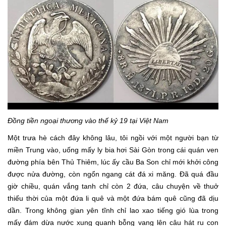
Đồng tiền ngoại thương vào thế kỷ 19 tại Việt Nam
Một trưa hè cách đây không lâu, tôi ngồi với một người bạn từ
miền Trung vào, uống mấy ly bia hơi Sài Gòn trong cái quán ven
đường phía bên Thủ Thiêm, lúc ấy cầu Ba Son chỉ mới khởi công
được nửa đường, còn ngổn ngang cát đá xi măng. Đã quá đầu
giờ chiều, quán vắng tanh chỉ còn 2 đứa, câu chuyện về thuở
thiếu thời của một đứa li quê và một đứa bám quê cũng đã dịu
dần. Trong không gian yên tĩnh chỉ lao xao tiếng gió lùa trong
mấy đám dừa nước xung quanh bỗng vang lên câu hát ru con