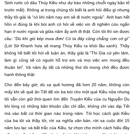
Sinh rước cô dâu Thúy Kiều như dự báo những chuỗi ngày bão tố
trước mắt). Không ai trong chúng tôi biết là anh hỏi điều gì nhưng
thầy tôi giải là “có khi năm nay em sẽ đi nước ngoài”. Anh bạn hết
hồn vì đúng là khi bói anh có hỏi về việc xin đi nghiên cứu ngắn
hạn ở nước ngoài và giữa năm ấy anh đi thật. Còn tôi thì xin được
câu:
“
Dù khi gió kép mưa đơn/ Có ta đây cũng chẳng cơn cớ gì”
(Lời Sở Khanh hứa sẽ mang Thúy Kiều ra khỏi lầu xanh). Thầy
không hề biết tôi hỏi về luận án, thầy giải là “Thi Gia cứ yên tâm,
làm gì cũng sẽ có người hỗ trợ em và mọi việc em mong đều
thuận lợi”. Và năm ấy tất cả những thứ tôi mong chờ đều được
hanh thông thật.
Cho đến bây giờ, dù xa quê hương đã hơn 20 năm, không còn
mấy khi về quê ăn Tết để xin ba bói cho một quẻ Kiều nữa nhưng
tôi vẫn còn giữ thói quen tìm đến
Truyện Kiều
của cụ Nguyễn Du
khi lòng có những băn khoăn cần chỉ dẫn, không chỉ vào dịp Tết
mà vào bất cứ thời gian nào trong năm. Tôi học cách giải Kiều
của ba tôi và thầy tôi, rời xa nghĩa văn bản, rời xa cuộc đời 15
năm lưu lạc và bất trắc của Kiều, tự chọn cho mình cách hiểu đầy