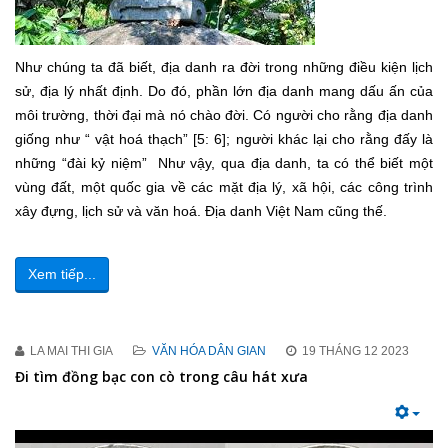
Như chúng ta đã biết, địa danh ra đời trong những điều kiện lịch
sử, địa lý nhất định. Do đó, phần lớn địa danh mang dấu ấn của
môi trường, thời đại mà nó chào đời. Có người cho rằng địa danh
giống như “ vật hoá thạch” [5: 6]; người khác lại cho rằng đấy là
những “đài kỷ niệm” Như vậy, qua địa danh, ta có thể biết một
vùng đất, một quốc gia về các mặt địa lý, xã hội, các công trình
xây đựng, lịch sử và văn hoá. Địa danh Việt Nam cũng thế.
Xem tiếp...
LA MAI THI GIA
VĂN HÓA DÂN GIAN
19 THÁNG 12 2023
Đi tìm đồng bạc con cò trong câu hát xưa