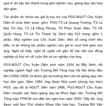
quà tri ân bậc lão thành trong giới nghiên cứu, giảng dạy văn hóa
dân gian.
Tác phẩm do nhóm tác giả là học trò của PGS-NGƯT Chu Xuân
Diên tổ chức biên soạn, gồm: PGS-TS Lê Quang Trường, TS La
Mai Thi Gia, TS Lê Hồng Phong, TS Phan Xuân Viện, TS Hồ
Quốc Hùng, TS Lê Thị Thanh Vy. Sách dày 512 trang, gồm 2
phần:
Nhà nghiên cứu Chu Xuân Diên: Một số công trình tiêu
biểu
, in lại những tác phẩm nghiên cứu giá trị vượt thời gian của
ông;
Nghĩ về thầy, nghĩ về nghề
với gần 30 bài viết của đồng
nghiệp và học trò về cuộc đời và sự nghiệp của ông.
PGS-NGƯT Chu Xuân Diên sinh năm 1934 tại Bắc Ninh, tốt
nghiệp ngành Ngữ văn Trường ĐH Tổng hợp Hà Nội khóa đầu
tiên (1956-1959) và được giữ lại trường làm cán bộ giảng dạy văn
học dân gian. Năm 1984, ông được Nhà nước phong học hàm
PGS, sau đó là NGƯT. Đến năm 1986, PGS-NGƯT Chu Xuân
Diên chuyển vào Nam giảng dạy tại Khoa Ngữ văn, Trường ĐH
Tổng hợp TPHCM cho đến khi nghỉ hưu năm 2000. Tiếp đó, ông
được mời làm Chủ nhiệm Khoa Văn hóa học, Trường ĐH Văn