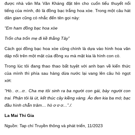
được nhà văn Ma Văn Kháng đặt tên cho cuốn tiểu thuyết nổi
tiếng của mình, đó là đồng bạc trắng hoa xòe. Trong một câu hát
dân gian cũng có nhắc đến tên gọi này:
“Em ham đồng bạc hoa xòe
Trốn cha trốn mẹ đi kề thằng Tây”
Cách gọi đồng bạc hoa xòe cũng chính là dựa vào hình hoa văn
dập nổi trên một mặt của đồng xu mà mặt kia là hình con cò.
Trong lúc tôi đang thao thao bất tuyệt với anh bạn về kiến thức
của mình thì phía sau hàng dừa nước lại vang lên câu hò ngọt
xớt:
“Hò.. ơ…ơ.. Cha mẹ tôi sinh ra ba người con gái, bày người con
trai. Phận tôi là út, kết thúc cây kiềng vàng. Áo đen kia ba mớ, bạc
đầu hình chẵn trăm… hò ơ ơ ơ…”./.
La Mai Thi Gia
Nguồn: Tap chí Truyền thông và phát triển, 11/2023