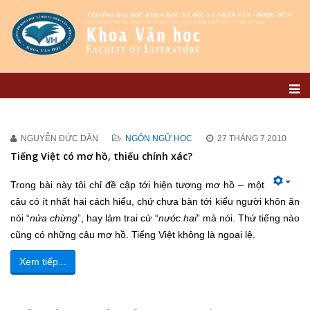
NGUYỄN ĐỨC DÂN
NGÔN NGỮ HỌC
27 THÁNG 7 2010
Tiếng Việt có mơ hồ, thiếu chính xác?
Trong bài này tôi chỉ đề cập tới hiện tượng mơ hồ – một
câu có ít nhất hai cách hiểu, chứ chưa bàn tới kiểu người khôn ăn
nói “
nửa chừng
”, hay làm trai cứ “
nước hai
” mà nói. Thứ tiếng nào
cũng có những câu mơ hồ. Tiếng Việt không là ngoại lệ.
Xem tiếp...