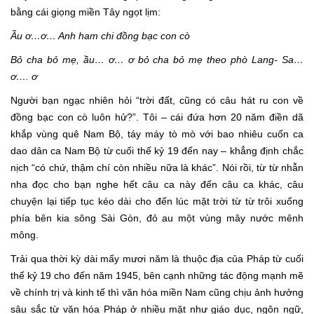
bằng cái giọng miền Tây ngọt lịm:
Ầu ơ…ơ… Anh ham chi đồng bạc con cò
Bỏ cha bỏ mẹ, ầu… ơ… ơ bỏ cha bỏ mẹ theo phò Lang- Sa…
ơ…. ơ
Người bạn ngạc nhiên hỏi “trời đất, cũng có câu hát ru con về
đồng bạc con cò luôn hử?”. Tôi – cái đứa hơn 20 năm điền dã
khắp vùng quê Nam Bộ, táy máy tò mò với bao nhiêu cuốn ca
dao dân ca Nam Bộ từ cuối thế kỷ 19 đến nay – khẳng định chắc
nịch “có chứ, thậm chí còn nhiều nữa là khác”. Nói rồi, từ từ nhẫn
nha đọc cho bạn nghe hết câu ca này đến câu ca khác, câu
chuyện lại tiếp tục kéo dài cho đến lúc mặt trời từ từ trôi xuống
phía bên kia sông Sài Gòn, đỏ au một vùng mây nước mênh
mông.
Trải qua thời kỳ dài mấy mươi năm là thuộc địa của Pháp từ cuối
thế kỷ 19 cho đến năm 1945, bên cạnh những tác động mạnh mẽ
về chính trị và kinh tế thì văn hóa miền Nam cũng chịu ảnh hưởng
sâu sắc từ văn hóa Pháp ở nhiều mặt như giáo dục, ngôn ngữ,