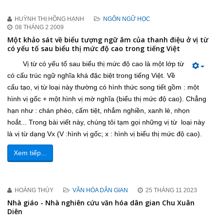
HUỲNH THỊ HỒNG HẠNH
NGÔN NGỮ HỌC
08 THÁNG 2 2009
Một khảo sát về biểu tượng ngữ âm của thanh điệu ở vị từ
có yếu tố sau biểu thị mức độ cao trong tiếng Việt
Vị từ có yếu tố sau biểu thị mức độ cao là một lớp từ
có cấu trúc ngữ nghĩa khá đặc biệt trong tiếng Việt. Về
cấu tạo, vị từ loại này thường có hình thức song tiết gồm : một
hình vị gốc + một hình vị mờ nghĩa (biểu thị mức độ cao). Chẳng
hạn như : chán phèo, cấm tiệt, nhắm nghiền, xanh lè, nhọn
hoắt... Trong bài viết này, chúng tôi tạm gọi những vị từ loại này
là vị từ dạng Vx (V :hình vị gốc; x : hình vị biểu thị mức độ cao).
Xem tiếp...
HOÀNG THÚY
VĂN HÓA DÂN GIAN
25 THÁNG 11 2023
Nhà giáo - Nhà nghiên cứu văn hóa dân gian Chu Xuân
Diên