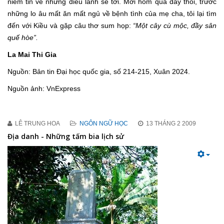
niềm tin về những điều lành sẽ tới. Mới hôm qua đây thôi, trước
những lo âu mất ăn mất ngủ về bệnh tình của mẹ cha, tôi lại tìm
đến với Kiều và gặp câu thơ sum họp:
“Một cây cù mộc, đầy sân
quế hòe”.
La Mai Thi Gia
Nguồn: Bản tin Đại học quốc gia, số 214-215, Xuân 2024.
Nguồn ảnh: VnExpress
LÊ TRUNG HOA
NGÔN NGỮ HỌC
13 THÁNG 2 2009
Địa danh - Những tấm bia lịch sử