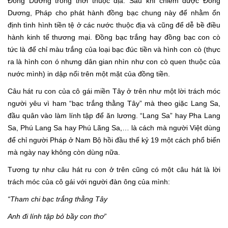
Đông Dương trong thời thuộc địa. Sau khi chiếm được Đông
Dương, Pháp cho phát hành đồng bạc chung này để nhằm ổn
định tình hình tiền tệ ở các nước thuộc địa và cũng để dễ bề điều
hành kinh tế thương mại. Đồng bạc trắng hay đồng bạc con cò
tức là để chỉ màu trắng của loại bạc đúc tiền và hình con cò (thực
ra là hình con ó nhưng dân gian nhìn như con cò quen thuộc của
nước mình) in dập nổi trên một mặt của đồng tiền.
Câu hát ru con của cô gái miền Tây ở trên như một lời trách móc
người yêu vì ham “bạc trắng thằng Tây” mà theo giặc Lang Sa,
đầu quân vào làm lính tập để ăn lương. “Lang Sa” hay Pha Lang
Sa, Phú Lang Sa hay Phú Lãng Sa,… là cách mà người Việt dùng
để chỉ người Pháp ở Nam Bộ hồi đầu thế kỷ 19 một cách phổ biến
mà ngày nay không còn dùng nữa.
Tương tự như câu hát ru con ở trên cũng có một câu hát là lời
trách móc của cô gái với người đàn ông của mình:
“Tham chi bạc trắng thằng Tây
Anh đi lính tập bỏ bầy con thơ”