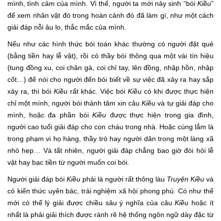
mình, tình cảm của mình. Vì thế, người ta mới nảy sinh “bói
Kiều
”
để xem nhân vật đó trong hoàn cảnh đó đã làm gì, như một cách
giải đáp nỗi âu lo, thắc mắc của mình.
Nếu như các hình thức bói toán khác thường có người đặt quẻ
(bằng tiền hay lễ vật), rồi có thầy bói thông qua một vài tín hiệu
(tung đồng xu, coi chân gà, coi chỉ tay, lên đồng, nhập hồn, nhập
cốt…) để nói cho người đến bói biết về sự việc đã xảy ra hay sắp
xảy ra, thì bói
Kiều
rất khác. Việc bói
Kiều
có khi được thực hiện
chỉ một mình, người bói thành tâm xin câu
Kiều
và tự giải đáp cho
mình, hoặc đa phần bói
Kiều
được thực hiện trong gia đình,
người cao tuổi giải đáp cho con cháu trong nhà. Hoặc cùng lắm là
trong phạm vi họ hàng, thầy trò hay người dân trong một làng xã
nhỏ hẹp… Và tất nhiên, người giải đáp chẳng bao giờ đòi hỏi lễ
vật hay bạc tiền từ người muốn coi bói.
Người giải đáp bói
Kiều
phải là người rất thông làu
Truyện Kiều
và
có kiến thức uyên bác, trải nghiệm xã hội phong phú. Có như thế
mới có thể lý giải được chiều sâu ý nghĩa của câu
Kiều
hoặc ít
nhất là phải giải thích được rành rẽ hệ thống ngôn ngữ dày đặc từ