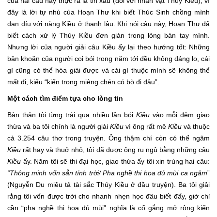
của hai câu này thực ra là tin xấu (đối với nhân vật Thúy Kiều), vì
đây là lời tự nhủ của Hoạn Thư khi biết Thúc Sinh chồng mình
dan díu với nàng Kiều ở thanh lâu. Khi nói câu này, Hoạn Thư đã
biết cách xử lý Thúy Kiều đơn giản trong lòng bàn tay mình.
Nhưng lời của người giải câu Kiều ấy lại theo hướng tốt: Những
băn khoăn của người coi bói trong năm tới đều không đáng lo, cái
gì cũng có thể hóa giải được và cái gì thuộc mình sẽ không thể
mất đi, kiểu “kiến trong miệng chén có bò đi đâu”.
Một cách tìm điểm tựa cho lòng tin
Bản thân tôi từng trải qua nhiều lần bói
Kiều
vào mỗi đêm giao
thừa và ba tôi chính là người giải
Kiều
vì ông rất mê
Kiều
và thuộc
cả 3.254 câu thơ trong truyện. Ông thậm chí còn có thể ngâm
Kiều
rất hay và thuở nhỏ, tôi đã được ông ru ngủ bằng những câu
Kiều
ấy. Năm tôi sẽ thi đại học, giao thừa ấy tôi xin trúng hai câu:
“Thông minh vốn sẵn tính trời/ Pha nghề thi họa đủ mùi ca ngâm
”
(Nguyễn Du miêu tả tài sắc Thúy Kiều ở đầu truyện). Ba tôi giải
rằng tôi vốn được trời cho nhanh nhẹn học đâu biết đấy, giờ chỉ
cần “pha nghề thi họa đủ mùi” nghĩa là cố gắng mở rộng kiến