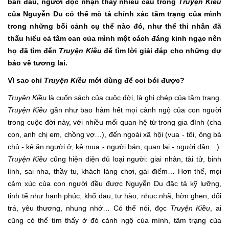
ban đầu, người đọc nhận thấy nhiều câu trong
Truyện Kiều
của Nguyễn Du có thể mô tả chính xác tâm trạng của mình
trong những bối cảnh cụ thể nào đó, như thể thi nhân đã
thấu hiểu cả tâm can của mình một cách đáng kinh ngạc nên
họ đã tìm đến
Truyện Kiều
để tìm lời giải đáp cho những dự
báo về tương lai.
Vì sao chỉ
Truyện Kiều
mới dùng để coi bói được?
Truyện Kiều
là cuốn sách của cuộc đời, là ghi chép của tâm trạng.
Truyện Kiều
gần như bao hàm hết mọi cảnh ngộ của con người
trong cuộc đời này, với nhiều mối quan hệ từ trong gia đình (cha
con, anh chị em, chồng vợ…), đến ngoài xã hội (vua - tôi, ông bà
chủ - kẻ ăn người ở, kẻ mua - người bán, quan lại - người dân…).
Truyện Kiều
cũng hiện diện đủ loại người: giai nhân, tài tử, binh
lính, sai nha, thầy tu, khách làng chơi, gái điếm… Hơn thế, mọi
cảm xúc của con người đều được Nguyễn Du đặc tả kỹ lưỡng,
tinh tế như hạnh phúc, khổ đau, tự hào, nhục nhã, hờn ghen, dối
trá, yêu thương, nhung nhớ… Có thể nói, đọc
Truyện Kiều
, ai
cũng có thể tìm thấy ở đó cảnh ngộ của mình, tâm trạng của