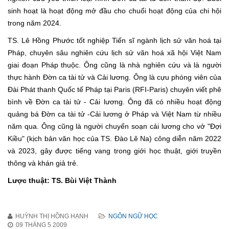
sinh hoạt là hoạt động mở đầu cho chuổi hoạt động của chi hội
trong năm 2024.
TS. Lê Hồng Phước tốt nghiệp Tiến sĩ ngành lịch sử văn hoá tại
Pháp, chuyên sâu nghiên cứu lịch sử văn hoá xã hội Việt Nam
giai đoạn Pháp thuộc. Ông cũng là nhà nghiên cứu và là người
thực hành Đờn ca tài tử và Cải lương. Ông là cựu phóng viên của
Đài Phát thanh Quốc tế Pháp tại Paris (RFI-Paris) chuyên viết phê
bình về Đờn ca tài tử - Cải lương. Ông đã có nhiều hoạt động
quảng bá Đờn ca tài tử -Cải lương ở Pháp và Việt Nam từ nhiều
năm qua. Ông cũng là người chuyển soạn cải lương cho vở "Đợi
Kiều" (kịch bản văn học của TS. Đào Lê Na) công diễn năm 2022
và 2023, gây được tiếng vang trong giới học thuật, giới truyền
thông và khán giả trẻ.
Lược thuật: TS. Bùi Việt Thành
HUỲNH THỊ HỒNG HẠNH
NGÔN NGỮ HỌC
09 THÁNG 5 2009