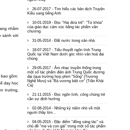
26-07-2017 - Tìm hiểu các bản dịch Truyện
Kiều sang tiếng Anh
10-01-2019 - Đọc "Hai đứa trẻ": “Từ khóa”
của giáo dục cảm xúc bằng tác phẩm văn
 bang nhằm
chương
o sánh với
31-05-2014 - Đất nước trong sân nhà
18-07-2017 - Tiểu thuyết ngôn tình Trung
Quốc tại Việt Nam dưới góc nhìn văn hoá đại
chúng
29-05-2017 - Âm nhạc truyền thống trong
một số tác phẩm điện ảnh Trung Quốc đương
i bao gồm:
đại (qua trường hợp phim “Sống” (Trương
Nghệ Mưu) và “Bá vương biệt cơ” (Trần Khải
để dạy học
Ca)
ện trường,
21-11-2015 - Đọc ngôn tình, công chúng trẻ
cần sự định hướng
02-08-2014 - Những kỷ niệm nhỏ về một
người thầy lớn…
04-05-2015 - Đặc điểm "đồng sáng tác" và
chủ đề "mẹ và con gái" trong một số tác phẩm