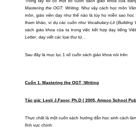
Trong tay tôi có một số cuốn sách giáo khoa của ban
Mastering the OGT: Writing
. Như vậy cách học môn Văn 
môn, giáo viên dạy như thế nào là tùy họ miễn sao học 
tham khảo, ví dụ các cuốn như
Vocabulary-Lit
(
Building 
sách giáo khoa của ta trong việc kết hợp dạy tiếng Vi
Letter
, dạy viết các lọai thư từ…
Sau đây là mục lục 1 số cuốn sách giáo khoa nói trên.
Cuốn 1. Mastering the OGT :Writing
Tác giả: Lesli J.Favor, Ph.D ( 2005, Amsco School Publ
Thực chất là một cuốn sách hướng dẫn học sinh cách làm 
lĩnh vực chính: