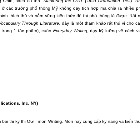
g Ohio, sách có tên:
Mastering the OGT (Ohio Graduation Test): R
ở các trường phổ thông Mỹ không dạy tích hợp mà chia ra nhiều p
sinh thích thú và nắm vững kiến thức để thi phổ thông là được. Rất 
Vocabulary Through Literature
, đây là một tham khảo rất thú vị cho c
ệt trong 1 tác phẩm), cuốn
Everyday Writing
, dạy kỹ lưỡng về cách vi
ications, Inc, NY)
bài thi kỳ thi OGT môn Writing. Môn này cung cấp kỹ năng và kiến th