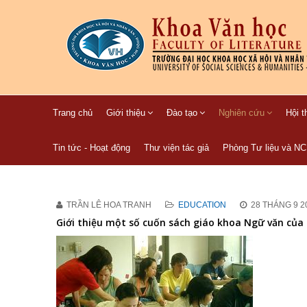
Trang chủ
Giới thiệu
Đào tạo
Nghiên cứu
Hội t
Tin tức - Hoạt động
Thư viện tác giả
Phòng Tư liệu và N
TRẦN LÊ HOA TRANH
EDUCATION
28 THÁNG 9 2
Giới thiệu một số cuốn sách giáo khoa Ngữ văn của