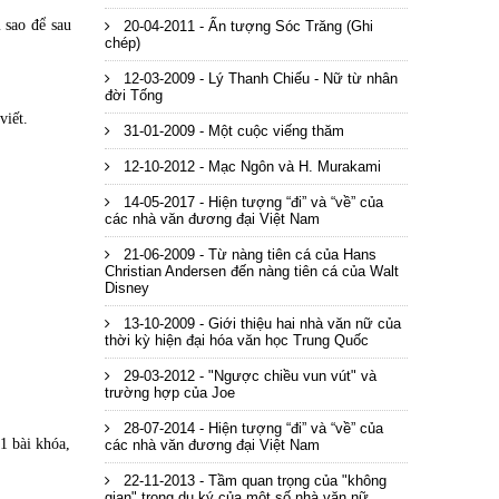
 sao để sau
20-04-2011 - Ấn tượng Sóc Trăng (Ghi
chép)
12-03-2009 - Lý Thanh Chiếu - Nữ từ nhân
đời Tống
viết.
31-01-2009 - Một cuộc viếng thăm
12-10-2012 - Mạc Ngôn và H. Murakami
14-05-2017 - Hiện tượng “đi” và “về” của
các nhà văn đương đại Việt Nam
21-06-2009 - Từ nàng tiên cá của Hans
Christian Andersen đến nàng tiên cá của Walt
Disney
13-10-2009 - Giới thiệu hai nhà văn nữ của
thời kỳ hiện đại hóa văn học Trung Quốc
29-03-2012 - "Ngược chiều vun vút" và
trường hợp của Joe
28-07-2014 - Hiện tượng “đi” và “về” của
1 bài khóa,
các nhà văn đương đại Việt Nam
22-11-2013 - Tầm quan trọng của "không
gian" trong du ký của một số nhà văn nữ