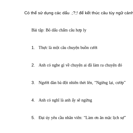
Có thể sử dụng các dấu .;?;! để kết thúc câu tùy ngữ cảnh
Bài tập: Bỏ dấu chấm câu hợp l
y
1.
Thực là một câu chuyện buồn cười
2.
Anh có nghe gì về chuyện ai đã làm ra chuyện đó
3.
Người đàn bà đột nhiên thét lên, “Ngừng lại, cướp”
4.
Anh có nghĩ là anh ấy sẽ ngừng
5.
Đại úy yêu cầu nhân viên: “Làm ơn ăn mặc lịch sự”