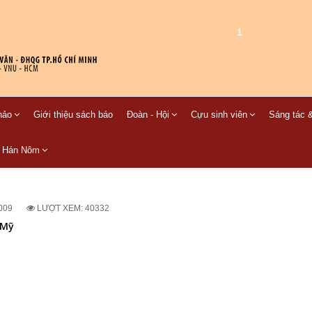
1
hảo
Giới thiệu sách báo
Đoàn - Hội
Cựu sinh viên
Sáng tác &
C Hán Nôm
009
LƯỢT XEM: 40332
 Mỹ